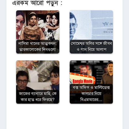
এরকম আরো পড়ুন :
নাসিমা খানের আত্মকথন:
সোমেশ্বর অলির সঙ্গে জীবন
তারকালোকের দিনগুলো
ও গান নিয়ে আলাপ
বক্স অফিস ও মাল্টিপ্লেক্স
জাজের ব্যানারে মাহি, কে
কালচার নিয়ে
কার হাত ধরে ফিরছে?
বিএমআরের…