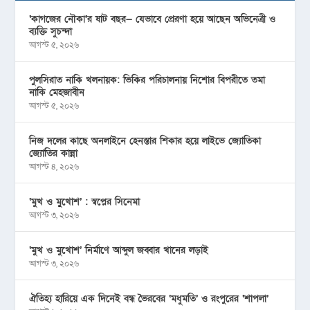
‘কাগজের নৌকা’র ষাট বছর— যেভাবে প্রেরণা হয়ে আছেন অভিনেত্রী ও
ব্যক্তি সুচন্দা
আগস্ট ৫, ২০২৬
পুলসিরাত নাকি খলনায়ক: ভিকির পরিচালনায় নিশোর বিপরীতে তমা
নাকি মেহজাবীন
আগস্ট ৫, ২০২৬
নিজ দলের কাছে অনলাইনে হেনস্তার শিকার হয়ে লাইভে জ্যোতিকা
জ্যোতির কান্না
আগস্ট ৪, ২০২৬
‘মুখ ও মু্খোশ’ : স্বপ্নের সিনেমা
আগস্ট ৩, ২০২৬
‘মুখ ও মুখোশ’ নির্মাণে আব্দুল জব্বার খানের লড়াই
আগস্ট ৩, ২০২৬
ঐতিহ্য হারিয়ে এক দিনেই বন্ধ ভৈরবের ‘মধুমতি’ ও রংপুরের ‘শাপলা’