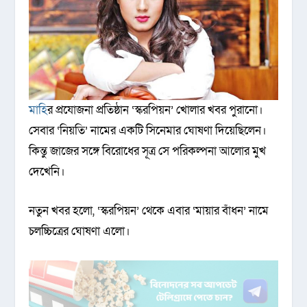
মাহি
র প্রযোজনা প্রতিষ্ঠান ‘স্করপিয়ন’ খোলার খবর পুরানো।
সেবার ‘নিয়তি’ নামের একটি সিনেমার ঘোষণা দিয়েছিলেন।
কিন্তু জাজের সঙ্গে বিরোধের সূত্র সে পরিকল্পনা আলোর মুখ
দেখেনি।
নতুন খবর হলো, ‘স্করপিয়ন’ থেকে এবার ‘মায়ার বাঁধন’ নামে
চলচ্চিত্রের ঘোষণা এলো।