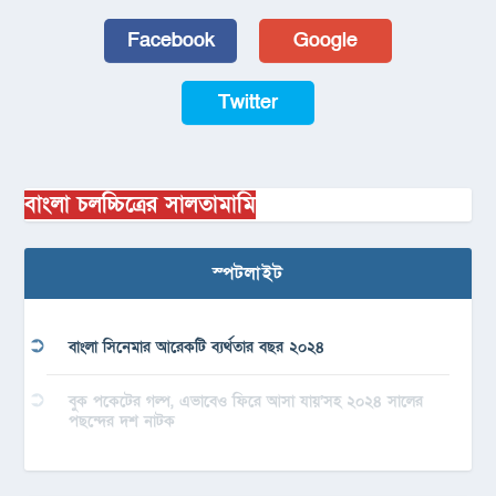
Facebook
Google
Twitter
বাংলা চলচ্চিত্রের সালতামামি
স্পটলাইট
বাংলা সিনেমার আরেকটি ব্যর্থতার বছর ২০২৪
বুক পকেটের গল্প, এভাবেও ফিরে আসা যায়’সহ ২০২৪ সালের
পছন্দের দশ নাটক