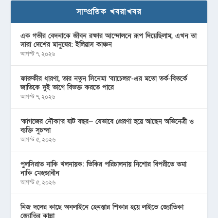
সাম্প্রতিক খবরাখবর
এক গভীর বেদনাকে জীবন রক্ষার আন্দোলনে রূপ দিয়েছিলাম, এখন তা
সারা দেশের মানুষের: ইলিয়াস কাঞ্চন
আগস্ট ৭, ২০২৬
ফারুকীর ধারণা, তার নতুন সিনেমা ‘ব্যাচেলর’-এর মতো তর্ক-বিতর্কে
জাতিকে দুই ভাগে বিভক্ত করতে পারে
আগস্ট ৭, ২০২৬
‘কাগজের নৌকা’র ষাট বছর— যেভাবে প্রেরণা হয়ে আছেন অভিনেত্রী ও
ব্যক্তি সুচন্দা
আগস্ট ৫, ২০২৬
পুলসিরাত নাকি খলনায়ক: ভিকির পরিচালনায় নিশোর বিপরীতে তমা
নাকি মেহজাবীন
আগস্ট ৫, ২০২৬
নিজ দলের কাছে অনলাইনে হেনস্তার শিকার হয়ে লাইভে জ্যোতিকা
জ্যোতির কান্না