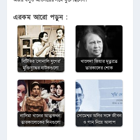
এরকম আরো পড়ুন :
বিটিভির ‌'সোনালি যুগের'
খালেদা জিয়ার মৃত্যুতে
মুক্তিযুদ্ধের নাটকগুলো
তারকাদের শোক
নাসিমা খানের আত্মকথন:
সোমেশ্বর অলির সঙ্গে জীবন
তারকালোকের দিনগুলো
ও গান নিয়ে আলাপ