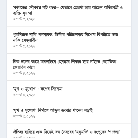
‘কাগজের নৌকা’র ষাট বছর— যেভাবে প্রেরণা হয়ে আছেন অভিনেত্রী ও
ব্যক্তি সুচন্দা
আগস্ট ৫, ২০২৬
পুলসিরাত নাকি খলনায়ক: ভিকির পরিচালনায় নিশোর বিপরীতে তমা
নাকি মেহজাবীন
আগস্ট ৫, ২০২৬
নিজ দলের কাছে অনলাইনে হেনস্তার শিকার হয়ে লাইভে জ্যোতিকা
জ্যোতির কান্না
আগস্ট ৪, ২০২৬
‘মুখ ও মু্খোশ’ : স্বপ্নের সিনেমা
আগস্ট ৩, ২০২৬
‘মুখ ও মুখোশ’ নির্মাণে আব্দুল জব্বার খানের লড়াই
আগস্ট ৩, ২০২৬
ঐতিহ্য হারিয়ে এক দিনেই বন্ধ ভৈরবের ‘মধুমতি’ ও রংপুরের ‘শাপলা’