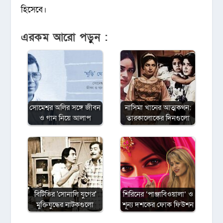
হিসেবে।
এরকম আরো পড়ুন :
সোমেশ্বর অলির সঙ্গে জীবন
নাসিমা খানের আত্মকথন:
ও গান নিয়ে আলাপ
তারকালোকের দিনগুলো
বিটিভির ‌'সোনালি যুগের'
শিরিনের ‘পাঞ্জাবিওয়ালা’ ও
মুক্তিযুদ্ধের নাটকগুলো
শূন্য দশকের ফোক ফিউশন