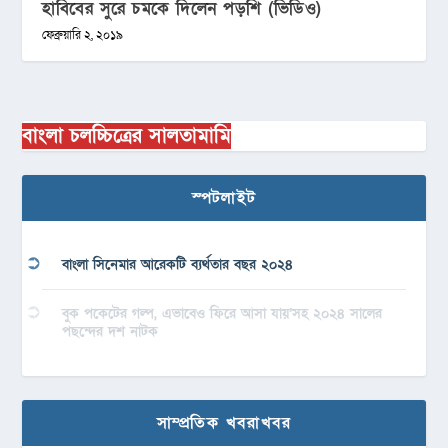
হাবিবের সুরে চমকে দিলেন পড়শি (ভিডিও)
ফেব্রুয়ারি ২, ২০১৯
বাংলা চলচ্চিত্রের সালতামামি
স্পটলাইট
বাংলা সিনেমার আরেকটি ব্যর্থতার বছর ২০২৪
বুক পকেটের গল্প, এভাবেও ফিরে আসা যায়’সহ ২০২৪ সালের
পছন্দের দশ নাটক
সাম্প্রতিক খবরাখবর