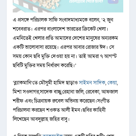
এ প্রসঙ্গে পরিচালক সাফি সংবাদমাধ্যমকে বলেন, ‘২ জুন
শবেবরাত। এরপর বাংলাদেশ ভারতের ক্রিকেট খেলা।
এমনিতেই খেলার প্রতি আমাদের দেশের মানুষের অন্যরকম
একটি ভালোবাসা রয়েছে। এরপর আবার রোজার ঈদ। সে
সময় কোন ছবি মুক্তি দেওয়া হয় না। তাই আমরা ৭ আগস্ট
ছবিটি মুক্তির সময় নির্ধারণ করেছি।’
‘ব্ল্যাকমানি’তে মৌসুমী হামিদ ছাড়াও
সাইমন সাদিক
,
কেয়া
,
মিশা সওদাগর,সাদেক বাচ্চু,রেহানা জলি, রেবেকা, আফজাল
শরীফ এবং চিত্রনায়ক রুবেল অভিনয় করেছেন।সংগীত
পরিচালনা করছেন শওকত আলী ইমন।ছবির কাহিনী
লিখেছেন আবদুল্লাহ জহির বাবু।