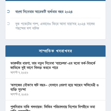
বাংলা সিনেমার আরেকটি ব্যর্থতার বছর ২০২৪
বুক পকেটের গল্প, এভাবেও ফিরে আসা যায়’সহ ২০২৪ সালের
পছন্দের দশ নাটক
সাম্প্রতিক খবরাখবর
ফারুকীর ধারণা, তার নতুন সিনেমা ‘ব্যাচেলর’-এর মতো তর্ক-বিতর্কে
জাতিকে দুই ভাগে বিভক্ত করতে পারে
আগস্ট ৭, ২০২৬
‘কাগজের নৌকা’র ষাট বছর— যেভাবে প্রেরণা হয়ে আছেন অভিনেত্রী ও
ব্যক্তি সুচন্দা
আগস্ট ৫, ২০২৬
পুলসিরাত নাকি খলনায়ক: ভিকির পরিচালনায় নিশোর বিপরীতে তমা