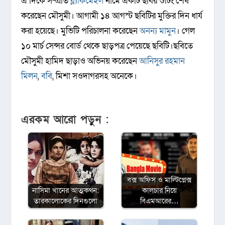
এ দিকে সম্প্রতি
ব্ল্যাকমেইল
নামে একটি ছবির শুটিং শেষ
করেছেন মৌসুমী। আগামী ১৪ আগস্ট ছবিটির মুক্তির দিন ধার্য
করা হয়েছে। মুভিটি পরিচালনা করেছেন
অনন্য মামুন
। গেল
১০ মার্চ সেন্সর বোর্ড থেকে ছাড়পত্র পেয়েছে ছবিটি।ছবিতে
মৌসুমী হামিদ ছাড়াও অভিনয় করেছেন
আনিসুর রহমান
মিলন
,
ববি
, মিশা সওদাগরসহ অনেকে।
এরকম আরো পড়ুন :
বক্স অফিস ও মাল্টিপ্লেক্স
নাসিমা খানের আত্মকথন:
কালচার নিয়ে
তারকালোকের দিনগুলো
বিএমআরের…