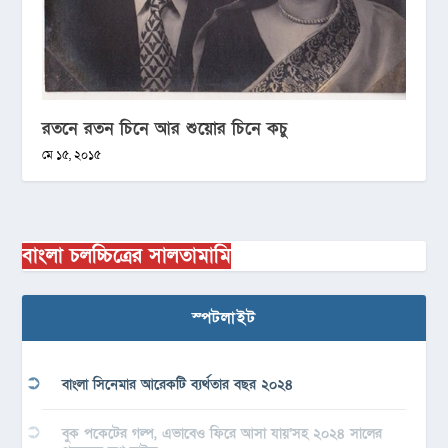
রতনে রতন চিনে আর শুয়োর চিনে কচু
মে ১৫, ২০১৫
বাংলা চলচ্চিত্রের সালতামামি
স্পটলাইট
বাংলা সিনেমার আরেকটি ব্যর্থতার বছর ২০২৪
বুক পকেটের গল্প, এভাবেও ফিরে আসা যায়’সহ ২০২৪ সালের