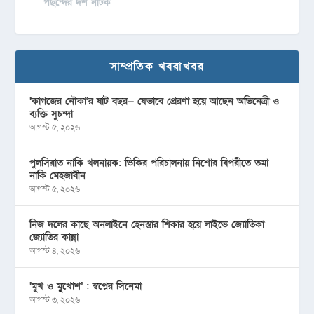
পছন্দের দশ নাটক
সাম্প্রতিক খবরাখবর
‘কাগজের নৌকা’র ষাট বছর— যেভাবে প্রেরণা হয়ে আছেন অভিনেত্রী ও
ব্যক্তি সুচন্দা
আগস্ট ৫, ২০২৬
পুলসিরাত নাকি খলনায়ক: ভিকির পরিচালনায় নিশোর বিপরীতে তমা
নাকি মেহজাবীন
আগস্ট ৫, ২০২৬
নিজ দলের কাছে অনলাইনে হেনস্তার শিকার হয়ে লাইভে জ্যোতিকা
জ্যোতির কান্না
আগস্ট ৪, ২০২৬
‘মুখ ও মু্খোশ’ : স্বপ্নের সিনেমা
আগস্ট ৩, ২০২৬