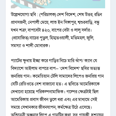
উল্লেখযোগ্য ছবি : (পরিচালক) দেশ বিদেশ, শেষ উত্তর, রঙিন
প্রাণসজনী, নেপালী মেয়ে, লাভ ইন সিঙ্গাপুর, শ্বশুরবাড়ি, বন্ধু
যখন শত্রু, বাপবেটা ৪২০, বাপের বেটা ও লালু সর্দার।
(প্রযোজিত) নাচের পুতুল, হিম্মতওয়ালী, মতিমহল, জুলি,
সমস্যা ও শাদী মোবারক।
প্যাটের ক্ষুধায় ইচ্ছা করে গাড়ির নিচে মারি ঝাঁপ/ ক্যান যে
বিদ্যাশে আইলাম বাপরে বাপ— ‘দেশ বিদেশ’ ছবির অত্যন্ত
জনপ্রিয় গান। কমেডিয়ান টেলি সামাদের লিপেও জনপ্রিয় গান
যেটি রেডিওতে বেশ বাজানো হত। এ ছবিতে আমেরিকাকে
দেখানো হয়েছে পরিকল্পনামাফিক। গল্পের ক্ষেত্রটাই ছিল
আমেরিকায় প্রবাস জীবন তুলে ধরা এবং এর মাধ্যমে সেই
সময়ে সেখানকার জীবনযাপন, কর্মক্ষেত্র উঠে এসেছে।
অভিনেত্রী অঞ্জনার লিপে এ গানটির কথা, সুর, গায়কী, দৃশ্যায়ন