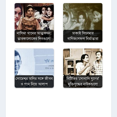
নাসিমা খানের আত্মকথন:
ঢাকাই সিনেমার
তারকালোকের দিনগুলো
বাণিজ্যসফল নির্মাতারা
সোমেশ্বর অলির সঙ্গে জীবন
বিটিভির ‌'সোনালি যুগের'
ও গান নিয়ে আলাপ
মুক্তিযুদ্ধের নাটকগুলো