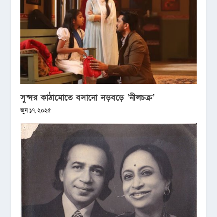
সুন্দর কাঠামোতে বসানো নড়বড়ে ‘নীলচক্র’
জুন ১৭, ২০২৫