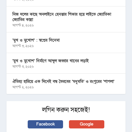
নিজ দলের কাছে অনলাইনে হেনস্তার শিকার হয়ে লাইভে জ্যোতিকা
জ্যোতির কান্না
আগস্ট ৪, ২০২৬
‘মুখ ও মু্খোশ’ : স্বপ্নের সিনেমা
আগস্ট ৩, ২০২৬
‘মুখ ও মুখোশ’ নির্মাণে আব্দুল জব্বার খানের লড়াই
আগস্ট ৩, ২০২৬
ঐতিহ্য হারিয়ে এক দিনেই বন্ধ ভৈরবের ‘মধুমতি’ ও রংপুরের ‘শাপলা’
আগস্ট ২, ২০২৬
লগিন করুন সহজেই!
Facebook
Google