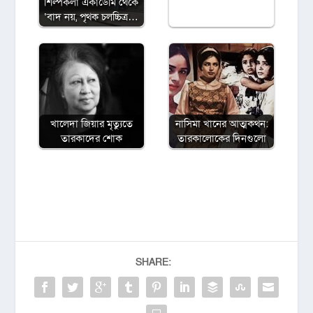
শিল্পকলা একাডেমি থেকে
‘বাদ নয়, পৃথক চলচ্চিত্র…
খালেদা জিয়ার মৃত্যুতে
নাসিমা খানের আত্মকথন:
তারকাদের শোক
তারকালোকের দিনগুলো
SHARE: