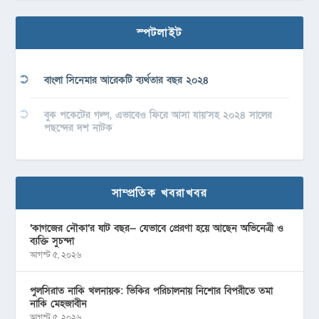
স্পটলাইট
বাংলা সিনেমার আরেকটি ব্যর্থতার বছর ২০২৪
বুক পকেটের গল্প, এভাবেও ফিরে আসা যায়’সহ ২০২৪ সালের
পছন্দের দশ নাটক
সাম্প্রতিক খবরাখবর
‘কাগজের নৌকা’র ষাট বছর— যেভাবে প্রেরণা হয়ে আছেন অভিনেত্রী ও
ব্যক্তি সুচন্দা
আগস্ট ৫, ২০২৬
পুলসিরাত নাকি খলনায়ক: ভিকির পরিচালনায় নিশোর বিপরীতে তমা
নাকি মেহজাবীন
আগস্ট ৫, ২০২৬