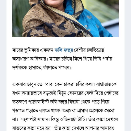
মায়ের ভূমিকায় একজন
ডলি জহুর
দেশীয় চলচ্চিত্রের
অসাধারণ আবিষ্কার। মায়ের চরিত্রে মিশে গিয়ে তিনি পর্দায়
দর্শককে হাসাতে, কাঁদাতে পারেন।
একবার ভাবুন তো ‘বাবা কেন চাকর’ ছবির কথা। বাপ্পারাজকে
যখন অন্যায়ভাবে বড়ভাই মিঠুন কোমরের বেল্ট দিয়ে পেটাচ্ছে
ততক্ষণে প্যারালাইস্ট ডলি জহুর বিছানা থেকে পড়ে গিয়ে
গড়াতে গড়াতে বলতে থাকে-‘তোমরা আমার ছেলেকে মেরো
না।’ সংলাপটা সামান্য কিন্তু অভিনয়টা টাচি। তাঁর কান্না দেখলে
বাস্তবের কান্না মনে হয়। তাঁর কান্না দেখলে আপনার আমারও