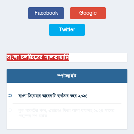
Facebook
Google
Twitter
বাংলা চলচ্চিত্রের সালতামামি
স্পটলাইট
বাংলা সিনেমার আরেকটি ব্যর্থতার বছর ২০২৪
বুক পকেটের গল্প, এভাবেও ফিরে আসা যায়’সহ ২০২৪ সালের
পছন্দের দশ নাটক