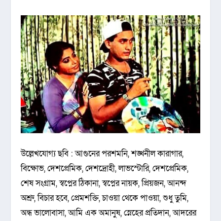
উল্লেখযোগ্য ছবি : আগুনের পরশমনি, শঙ্খনীল কারাগার,
বিক্ষোভ, দেশপ্রেমিক, দেশদ্রোহী, লাভস্টোরি, দেশপ্রেমিক,
শেষ সংগ্রাম, স্বপ্নের ঠিকানা, স্বপ্নের নায়ক, প্রিয়জন, আনন্দ
অশ্রু, বিচার হবে, প্রেমশক্তি, চাওয়া থেকে পাওয়া, শুধু তুমি,
অন্ধ ভালোবাসা, আমি এক অমানুষ, স্নেহের প্রতিদান, আদরের