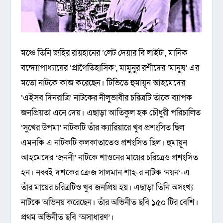
মঞ্চে তিনি জহির রায়হানের ‘লেট দেয়ার বি লাইট’, মানিক
বন্দ্যোপাধ্যায়ের ‘প্রাগৈতিহাসিক’, মামুনুর রশীদের ‘মানুষ’ এর
মতো নাটকে কাজ করেছেন। টিভিতে হুমায়ূন আহমেদের
‘এইসব দিনরাত্রি’ নাটকের নীলুভাবীর চরিত্রটি তাঁকে ব্যাপক
জনপ্রিয়তা এনে দেয়। এছাড়া আতিকুল হক চৌধুরী পরিচালিত
‘সুখের উপমা’ নাটকটি তাঁর ক্যারিয়ারে খুব প্রশংসিত ছিল
এমনকি এ নাটকটি কলকাতাতেও প্রশংসিত ছিল। হুমায়ূন
আহমেদের ‘জননী’ নাটকে শাওনের মায়ের চরিত্রেও প্রশংসিত
হন। নব্বই দশকের ক্রেজ সালমান শাহ-র নাটক ‘নয়ন’-এ
তাঁর মায়ের চরিত্রটিও খুব জনপ্রিয় হয়। এছাড়া তিনি অসংখ্য
নাটকে অভিনয় করেছেন। তাঁর অভিনীত ছবি ১৫০ টির বেশি।
প্রথম অভিনীত ছবি ‘অসাধারণ’।