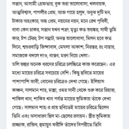
সন্তান, আসামী গ্রেফতার, বুক ভরা ভালোবাসা, খলনায়ক,
আত্মবিশ্বাস, পাগলীর প্রেম, আজ গায়ে হলুদ, অবুঝ দুটি মন,
টাকার অহংকার, অন্ধ প্রেম, নয়নের নয়ন, মনে রেখ পৃথিবী,
বাবা কেন চাকর, সন্তান যখন শত্রু, মৃত্যু কত ভয়ঙ্কর, সাথী তুমি
কার, টপ টেরর, টপ সম্রাট, অনন্ত ভালোবাসা, মিলন হবে কত
দিনে, শ্বশুরবাড়ি জিন্দাবাদ, মেঘলা আকাশ, নিরন্তর, রং নাম্বার,
সমাজকে বদলে দাও, বাস্তব, মরণ নিয়ে খেলা।
ডলি জহুর অনেক ধরণের চরিত্রে চলচ্চিত্রে কাজ করেছেন। এর
মধ্যে মায়ের চরিত্রে সবচেয়ে বেশি। কিছু ছবিতে মায়ের
পাশাপাশি ভাবী, বোনের চরিত্রেও দেখা গেছে। ইলিয়াস
কাঞ্চন, সালমান শাহ, মান্না, ওমর সানী থেকে শুরু করে রিয়াজ,
শাকিল খান, শাকিব খান পর্যন্ত মায়ের ভূমিকায় তাঁকে দেখা
গেছে। সালমান শাহ-র প্রায় ছবিতেই মায়ের চরিত্রে ছিলেন
তিনি এবং অসাধারণ ছিল মা-ছেলের রসায়ন। স্ত্রীর ভূমিকায়
রাজ্জাক, রাজিব, হুমায়ুন ফরীদি তাঁদের বিপরীতে তিনি