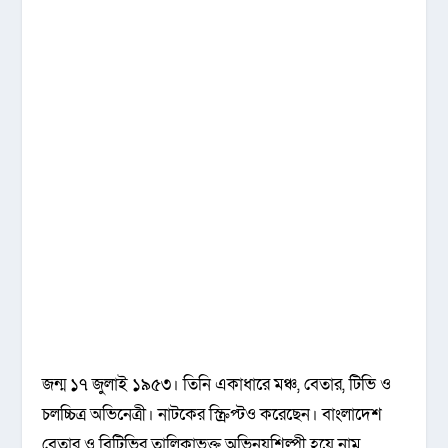
জন্ম ১৭ জুলাই ১৯৫৩। তিনি একাধারে মঞ্চ, বেতার, টিভি ও
চলচ্চিত্র অভিনেত্রী। নাটকের স্ক্রিপ্টও করেছেন। বাংলাদেশ
বেতার ও বিটিভির তালিকাভুক্ত অভিনয়শিল্পী হয়ে নাম