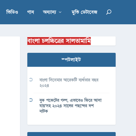
ভিডিও
গান
অন্যান্য
মুভি ডেটাবেজ
বাংলা চলচ্চিত্রের সালতামামি
স্পটলাইট
বাংলা সিনেমার আরেকটি ব্যর্থতার বছর
২০২৪
বুক পকেটের গল্প, এভাবেও ফিরে আসা
যায়’সহ ২০২৪ সালের পছন্দের দশ
নাটক