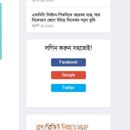
জুলাই ১৯, ২০২৬
এফডিসি নির্বাচন-পিকনিকে বছরভর ব্যস্ত, আর
নিকেতনে জেগে উঠছে সিনেমার নতুন ভূমি
জুলাই ১৭, ২০২৬
লগিন করুন সহজেই!
Facebook
Google
Twitter