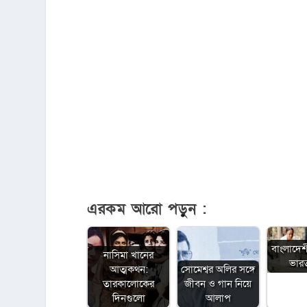
এরকম আরো পড়ুন :
বাংলাদেশ
নাসিমা খানের
ভারত 
আত্মকথন:
সোমেশ্বর অলির সঙ্গে
তারকালোকের
জীবন ও গান নিয়ে
দিনগুলো
আলাপ