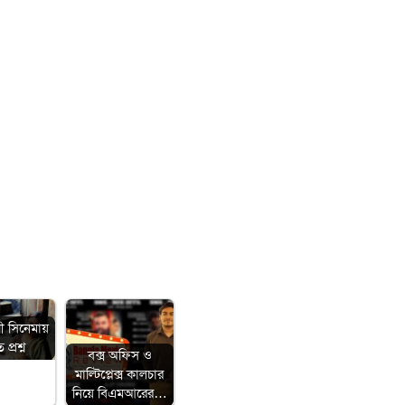
ী সিনেমায়
প্রশ্ন
বক্স অফিস ও
মাল্টিপ্লেক্স কালচার
নিয়ে বিএমআরের…