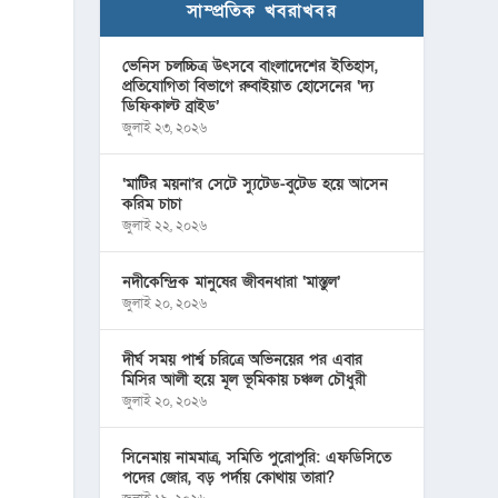
সাম্প্রতিক খবরাখবর
ভেনিস চলচ্চিত্র উৎসবে বাংলাদেশের ইতিহাস,
প্রতিযোগিতা বিভাগে রুবাইয়াত হোসেনের ‘দ্য
ডিফিকাল্ট ব্রাইড’
জুলাই ২৩, ২০২৬
‘মাটির ময়না’র সেটে স্যুটেড-বুটেড হয়ে আসেন
করিম চাচা
জুলাই ২২, ২০২৬
নদীকেন্দ্রিক মানুষের জীবনধারা ‘মাস্তুল’
জুলাই ২০, ২০২৬
দীর্ঘ সময় পার্শ্ব চরিত্রে অভিনয়ের পর এবার
মিসির আলী হয়ে মূল ভূমিকায় চঞ্চল চৌধুরী
জুলাই ২০, ২০২৬
সিনেমায় নামমাত্র, সমিতি পুরোপুরি: এফডিসিতে
পদের জোর, বড় পর্দায় কোথায় তারা?