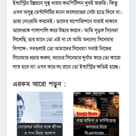
ইন্ডাস্ট্রির উন্নয়নে সুস্থ ধারার কমপিটিশন খুবই জরুরি। কিন্তু
এসব অসুস্থ মেন্টালিটির ফ্যান ফলোয়াররা সেটা হতে দিবে না।
তারা নোংরামি করবেই। তাদের অপোজিশনে যারাই থাকবে
তাদেরকে গালাগালি করে উদ্ধার করবে। আমি সুড়ঙ্গ সিনেমা
লিখেছি, তার মানে তো এই না যে আমি অন্যান্য সিনেমার
বিপক্ষে। সবগুলাই তো আমাদের সিনেমা! সবাই নিজের
সিনেমার প্রচার করুন, অন্যের সিনেমার দুর্নাম করে তো কারো
লাভ হবে না! এসব করে লং রানে তো ইন্ডাস্ট্রির ক্ষতিই হচ্ছে।
এরকম আরো পড়ুন :
বক্স অফিস ও মাল্টিপ্লেক্স
সোমেশ্বর অলির সঙ্গে জীবন
কালচার নিয়ে
ও গান নিয়ে আলাপ
বিএমআরের…