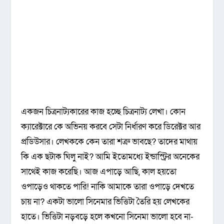
একজন চিত্রনাট্যকারের কাজ হচ্ছে চিত্রনাট্য লেখা। কোন
ক্যারেক্টারে কে অভিনয় করবে সেটা নির্ধারণ করে ডিরেক্টর আর
প্রডিউসার। লেখককে কেন তারা শত্রু ভাবছে? তাদের মাথায়
কি এক ছটাক ঘিলু নাই? আমি ইতোমধ্যে ইন্ডাস্ট্রির অনেকের
সাথেই কাজ করেছি। আজ এপাড়ে আছি, কাল হয়তো
ওপাড়েও থাকতে পারি! নাকি আমাকে তারা ওপাড়ে দেখতে
চায় না? একটা ভালো সিনেমার ভিত্তিটা তৈরি হয় লেখকের
হাতে। ভিত্তিটা নড়বড়ে হলে কখনো সিনেমা ভালো হবে না-