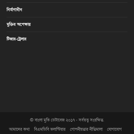
নির্মাণাধীন
মুক্তির অপেক্ষায়
টিজার-ট্রেলার
© বাংলা মুভি ডেটাবেজ ২০১৭ - সর্বস্বত্ত্ব সংরক্ষিত.
আমাদের কথা
বিএমডিবি ভলান্টিয়ার
গোপনীয়তার নীতিমালা
যোগাযোগ