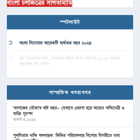
বাংলা চলচ্চিত্রের সালতামামি
স্পটলাইট
বাংলা সিনেমার আরেকটি ব্যর্থতার বছর ২০২৪
বুক পকেটের গল্প, এভাবেও ফিরে আসা যায়’সহ ২০২৪ সালের
পছন্দের দশ নাটক
সাম্প্রতিক খবরাখবর
‘কাগজের নৌকা’র ষাট বছর— যেভাবে প্রেরণা হয়ে আছেন অভিনেত্রী ও
ব্যক্তি সুচন্দা
আগস্ট ৫, ২০২৬
পুলসিরাত নাকি খলনায়ক: ভিকির পরিচালনায় নিশোর বিপরীতে তমা