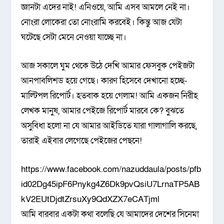
জ্ঞানটা এদের নাই! এনিওয়ে, আমি এসব আমলে নেই না।
নোংরা লোকেরা তো নোংরামি করবেই। কিন্তু আজ যেটা
ঘটেছে সেটা মেনে নেওয়া যাচ্ছে না।
আজ সকালে ঘুম থেকে উঠে দেখি আমার ফেসবুক পেইজটা
আনপাবলিশড হয়ে গেছে। কারণ হিসেবে দেখানো হচ্ছে-
মাল্টিপল রিপোর্ট। হতবাক হয়ে গেলাম! আমি একজন নিরীহ
লেখক মানুষ, আমার পেইজে রিপোর্ট মারবে কে? বুঝতে
অসুবিধা হলো না যে আমার আইডিতে যারা গালাগালি করছে,
তারাই এইবার লেগেছে পেইজের পেছনে!
https://www.facebook.com/nazuddaula/posts/pfb
id02Dg45ipF6Pnykg4Z6Dk9pvQsiU7LrnaTP5AB
kV2EUtDjdtZrsuXy9QdXZX7eCATjml
আমি বারবার একটা কথা বলেছি যে আমাদের দেশের সিনেমা