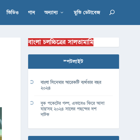
ভিডিও
গান
অন্যান্য
মুভি ডেটাবেজ
বাংলা চলচ্চিত্রের সালতামামি
স্পটলাইট
বাংলা সিনেমার আরেকটি ব্যর্থতার বছর
২০২৪
বুক পকেটের গল্প, এভাবেও ফিরে আসা
যায়’সহ ২০২৪ সালের পছন্দের দশ
নাটক