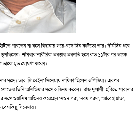
াঁটতে পারতেন না বলে বিছানায় শুয়ে-বসে দিন কাটতো তার। দীর্ঘদিন ধরে
ায় ভুগছিলেন। শনিবার শারীরিক অবস্থার অবনতি হলে রাত ১১টার পর তাকে
া তাকে মৃত ঘোষণা করেন।
ার সঙ্গে। তার ‘দি রেইন’ সিনেমায় নায়িকা ছিলেন অলিভিয়া। এরপর
নেমাগুলোতেও তিনি অলিভিয়ার সঙ্গে অভিনয় করেন। ‘রাজ দুলালী’ ছবিতে শাবানা
োষের সঙ্গে ওয়াসিম অভিনয় করেছেন ‘সওদাগর’, ‘নরম গরম’, ‘আবেহায়াত’,
’সহ বেশকিছু সিনেমায়।