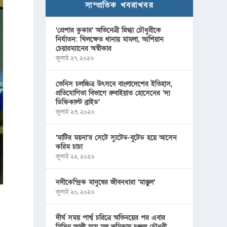
সাম্প্রতিক খবরাখবর
‘প্রেশার কুকার’ অভিনেত্রী স্নিগ্ধা চৌধুরীকে
নির্যাতন: খিলক্ষেত থানায় মামলা, আশিয়ান
চেয়ারম্যানের অস্বীকার
জুলাই ২৭, ২০২৬
ভেনিস চলচ্চিত্র উৎসবে বাংলাদেশের ইতিহাস,
প্রতিযোগিতা বিভাগে রুবাইয়াত হোসেনের ‘দ্য
ডিফিকাল্ট ব্রাইড’
জুলাই ২৩, ২০২৬
‘মাটির ময়না’র সেটে স্যুটেড-বুটেড হয়ে আসেন
করিম চাচা
জুলাই ২২, ২০২৬
নদীকেন্দ্রিক মানুষের জীবনধারা ‘মাস্তুল’
জুলাই ২০, ২০২৬
দীর্ঘ সময় পার্শ্ব চরিত্রে অভিনয়ের পর এবার
মিসির আলী হয়ে মূল ভূমিকায় চঞ্চল চৌধুরী