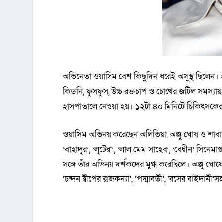
অভিনেতা ওয়াসিম বেশ কিছুদিন ধরেই অসুস্থ ছিলেন। হ
কিডনি, ফুসফুস, উচ্চ রক্তচাপ ও চোখের জটিল সমস্য
হাসপাতালে নেওয়া হয়। ১২টা ৪০ মিনিটে চিকিৎসকের
ওয়াসিম অভিনয় করেছেন অলিভিয়া, অঞ্জু ঘোষ ও শাবান
‘বাহাদুর’, ‘লুটেরা’, ‘লাল মেম সাহেব’, ‘বেদ্বীন’ সি
সঙ্গে তাঁর অভিনয় দর্শকদের মুগ্ধ করেছিলে। অঞ্জু ঘ
‘চন্দন দ্বীপের রাজকন্যা’, ‘পদ্মাবতী’, ‘রসের বাইদানী