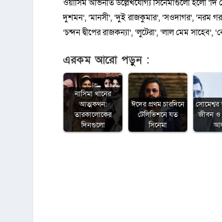
ওয়াসিম অভিনীত উল্লেখযোগ্য সিনেমাগুলো হলো ‘দি রেই
দুশমন’, ‘মানসী’, ‘দুই রাজকুমার’, ‘সওদাগর’, ‘নরম গর
‘চন্দন দ্বীপের রাজকন্যা’, ‘লুটেরা’, ‘লাল মেম সাহেব’, ‘
এরকম আরো পড়ুন :
নাসিমা খানের
আত্মকথন:
ঈদের প্রথম চারদিনে
সোমেশ্বর 
তারকালোকের
টেলিভিশনে যত
জীবন ও 
দিনগুলো
সিনেমা
আ