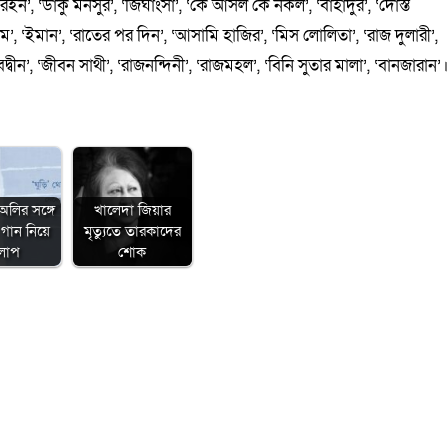
ন’, ‘ডাকু মনসুর’, ‘জিঘাংসা’, ‘কে আসল কে নকল’, ‘বাহাদুর’, ‘দোস্ত
ম’, ‘ইমান’, ‘রাতের পর দিন’, ‘আসামি হাজির’, ‘মিস লোলিতা’, ‘রাজ দুলারী’,
বেদ্বীন’, ‘জীবন সাথী’, ‘রাজনন্দিনী’, ‘রাজমহল’, ‘বিনি সুতার মালা’, ‘বানজারান’
অলির সঙ্গে
খালেদা জিয়ার
গান নিয়ে
মৃত্যুতে তারকাদের
লাপ
শোক