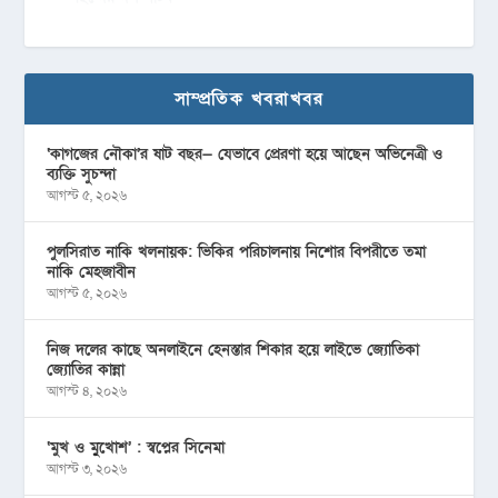
সাম্প্রতিক খবরাখবর
‘কাগজের নৌকা’র ষাট বছর— যেভাবে প্রেরণা হয়ে আছেন অভিনেত্রী ও
ব্যক্তি সুচন্দা
আগস্ট ৫, ২০২৬
পুলসিরাত নাকি খলনায়ক: ভিকির পরিচালনায় নিশোর বিপরীতে তমা
নাকি মেহজাবীন
আগস্ট ৫, ২০২৬
নিজ দলের কাছে অনলাইনে হেনস্তার শিকার হয়ে লাইভে জ্যোতিকা
জ্যোতির কান্না
আগস্ট ৪, ২০২৬
‘মুখ ও মু্খোশ’ : স্বপ্নের সিনেমা
আগস্ট ৩, ২০২৬