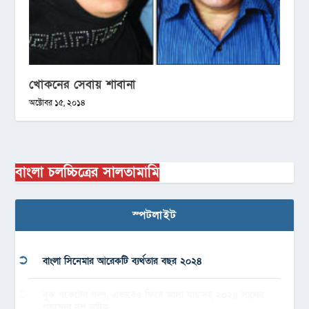
খোকনের সেবায় শাবানা
অক্টোবর ১৫, ২০১৪
বাংলা চলচ্চিত্রের সালতামামি
স্পটলাইট
বাংলা সিনেমার আরেকটি ব্যর্থতার বছর ২০২৪
বুক পকেটের গল্প, এভাবেও ফিরে আসা যায়’সহ ২০২৪ সালের
পছন্দের দশ নাটক