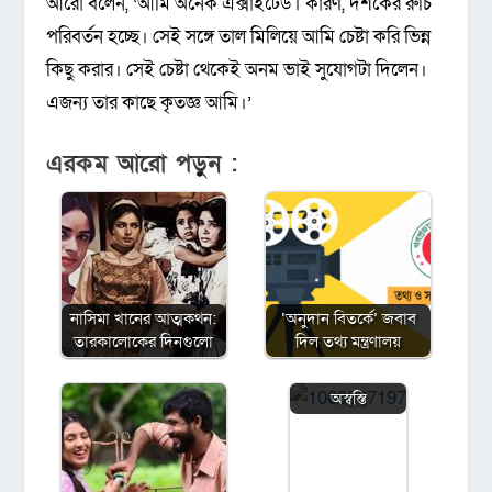
আরো বলেন, ‘আমি অনেক এক্সাইটেড। কারণ, দর্শকের রুচি
পরিবর্তন হচ্ছে। সেই সঙ্গে তাল মিলিয়ে আমি চেষ্টা করি ভিন্ন
কিছু করার। সেই চেষ্টা থেকেই অনম ভাই সুযোগটা দিলেন।
এজন্য তার কাছে কৃতজ্ঞ আমি।’
এরকম আরো পড়ুন :
নাসিমা খানের আত্মকথন:
‘অনুদান বিতর্কে’ জবাব
‘জাতীয় চলচ্চিত্র
তারকালোকের দিনগুলো
দিল তথ্য মন্ত্রণালয়
পুরস্কার ২০২৩’
নিয়ে স্বস্তি ও
অস্বস্তি