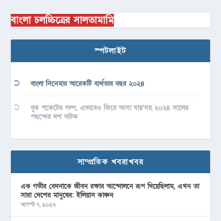
বাংলা চলচ্চিত্রের সালতামামি
স্পটলাইট
বাংলা সিনেমার আরেকটি ব্যর্থতার বছর ২০২৪
বুক পকেটের গল্প, এভাবেও ফিরে আসা যায়’সহ ২০২৪ সালের
পছন্দের দশ নাটক
সাম্প্রতিক খবরাখবর
এক গভীর বেদনাকে জীবন রক্ষার আন্দোলনে রূপ দিয়েছিলাম, এখন তা
সারা দেশের মানুষের: ইলিয়াস কাঞ্চন
আগস্ট ৭, ২০২৬