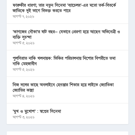
ফারুকীর ধারণা, তার নতুন সিনেমা ‘ব্যাচেলর’-এর মতো তর্ক-বিতর্কে
জাতিকে দুই ভাগে বিভক্ত করতে পারে
আগস্ট ৭, ২০২৬
‘কাগজের নৌকা’র ষাট বছর— যেভাবে প্রেরণা হয়ে আছেন অভিনেত্রী ও
ব্যক্তি সুচন্দা
আগস্ট ৫, ২০২৬
পুলসিরাত নাকি খলনায়ক: ভিকির পরিচালনায় নিশোর বিপরীতে তমা
নাকি মেহজাবীন
আগস্ট ৫, ২০২৬
নিজ দলের কাছে অনলাইনে হেনস্তার শিকার হয়ে লাইভে জ্যোতিকা
জ্যোতির কান্না
আগস্ট ৪, ২০২৬
‘মুখ ও মু্খোশ’ : স্বপ্নের সিনেমা
আগস্ট ৩, ২০২৬