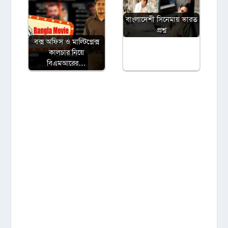
বাংলাদেশী সিনেমায় ভারত
প্রশ্ন
বক্স অফিস ও মাল্টিপ্লেক্স
কালচার নিয়ে
বিএমআরের…