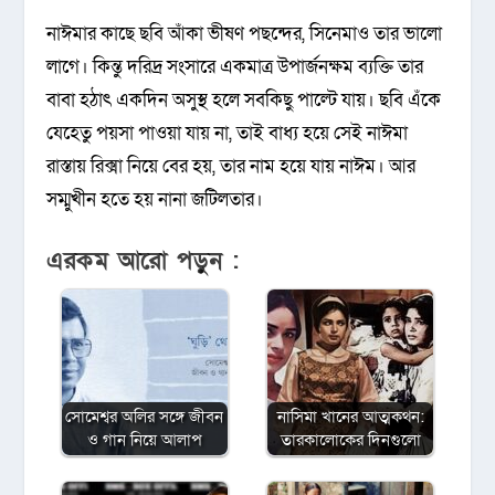
নাঈমার কাছে ছবি আঁকা ভীষণ পছন্দের, সিনেমাও তার ভালো
লাগে। কিন্তু দরিদ্র সংসারে একমাত্র উপার্জনক্ষম ব্যক্তি তার
বাবা হঠাৎ একদিন অসুস্থ হলে সবকিছু পাল্টে যায়। ছবি এঁকে
যেহেতু পয়সা পাওয়া যায় না, তাই বাধ্য হয়ে সেই নাঈমা
রাস্তায় রিক্সা নিয়ে বের হয়, তার নাম হয়ে যায় নাঈম। আর
সম্মুখীন হতে হয় নানা জটিলতার।
এরকম আরো পড়ুন :
সোমেশ্বর অলির সঙ্গে জীবন
নাসিমা খানের আত্মকথন:
ও গান নিয়ে আলাপ
তারকালোকের দিনগুলো