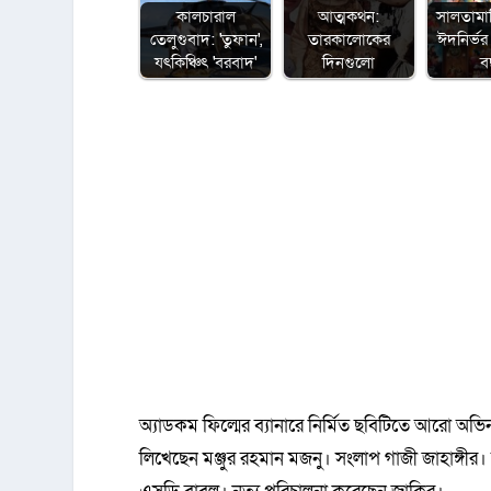
কালচারাল
আত্মকথন:
সালতামা
তেলুগুবাদ: 'তুফান',
তারকালোকের
ঈদনির্ভর 
যৎকিঞ্চিৎ 'বরবাদ'
দিনগুলো
ব
অ্যাডকম ফিল্মের ব্যানারে নির্মিত ছবিটিতে আরো অভ
লিখেছেন মঞ্জুর রহমান মজনু। সংলাপ গাজী জাহাঙ্গী