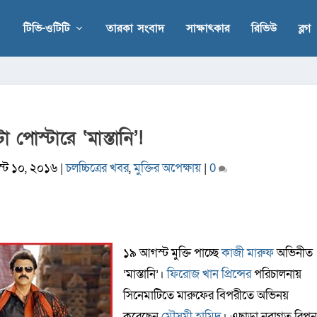
টিভি-ওটিটি
তারকা সংবাদ
সাক্ষাৎকার
রিভিউ
ব্লগ
 পোস্টারে ‘মাস্তানি’!
্ট ১০, ২০১৬
|
চলচ্চিত্রের খবর
,
মুক্তির অপেক্ষায়
|
0
১৯ আগস্ট মুক্তি পাচ্ছে
কাজী মারুফ
অভিনীত
‘মাস্তানি’।
ফিরোজ খান প্রিন্সের
পরিচালনায়
সিনেমাটিতে মারুফের বিপরীতে অভিনয়
করেছেন
মৌসুমী হামিদ
। এছাড়া নবাগত রিপ