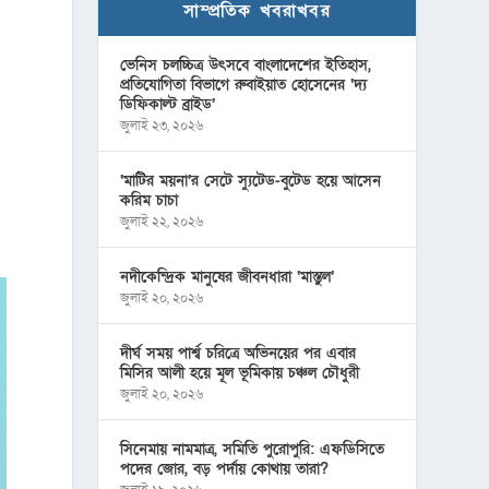
সাম্প্রতিক খবরাখবর
ভেনিস চলচ্চিত্র উৎসবে বাংলাদেশের ইতিহাস,
প্রতিযোগিতা বিভাগে রুবাইয়াত হোসেনের ‘দ্য
ডিফিকাল্ট ব্রাইড’
জুলাই ২৩, ২০২৬
‘মাটির ময়না’র সেটে স্যুটেড-বুটেড হয়ে আসেন
করিম চাচা
জুলাই ২২, ২০২৬
নদীকেন্দ্রিক মানুষের জীবনধারা ‘মাস্তুল’
জুলাই ২০, ২০২৬
দীর্ঘ সময় পার্শ্ব চরিত্রে অভিনয়ের পর এবার
মিসির আলী হয়ে মূল ভূমিকায় চঞ্চল চৌধুরী
জুলাই ২০, ২০২৬
সিনেমায় নামমাত্র, সমিতি পুরোপুরি: এফডিসিতে
পদের জোর, বড় পর্দায় কোথায় তারা?