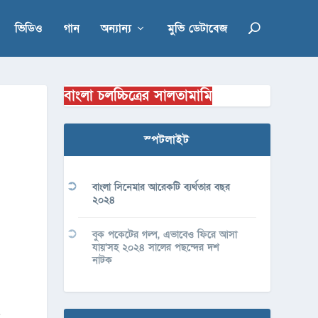
ভিডিও
গান
অন্যান্য
মুভি ডেটাবেজ
বাংলা চলচ্চিত্রের সালতামামি
স্পটলাইট
বাংলা সিনেমার আরেকটি ব্যর্থতার বছর
২০২৪
বুক পকেটের গল্প, এভাবেও ফিরে আসা
যায়’সহ ২০২৪ সালের পছন্দের দশ
নাটক
ন