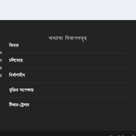
অন্যান্য বিভাগসমূহ
ফিচার
ান
চলিতেছে
লা
ির
নির্মাণাধীন
ের
মুক্তির অপেক্ষায়
টিজার-ট্রেলার