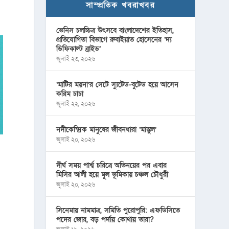
সাম্প্রতিক খবরাখবর
ভেনিস চলচ্চিত্র উৎসবে বাংলাদেশের ইতিহাস,
প্রতিযোগিতা বিভাগে রুবাইয়াত হোসেনের ‘দ্য
ডিফিকাল্ট ব্রাইড’
জুলাই ২৩, ২০২৬
‘মাটির ময়না’র সেটে স্যুটেড-বুটেড হয়ে আসেন
করিম চাচা
জুলাই ২২, ২০২৬
নদীকেন্দ্রিক মানুষের জীবনধারা ‘মাস্তুল’
জুলাই ২০, ২০২৬
দীর্ঘ সময় পার্শ্ব চরিত্রে অভিনয়ের পর এবার
মিসির আলী হয়ে মূল ভূমিকায় চঞ্চল চৌধুরী
জুলাই ২০, ২০২৬
সিনেমায় নামমাত্র, সমিতি পুরোপুরি: এফডিসিতে
পদের জোর, বড় পর্দায় কোথায় তারা?