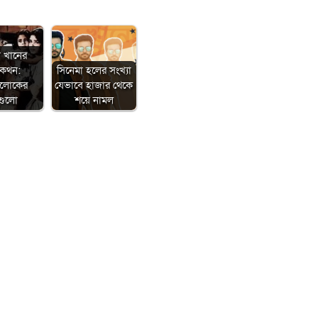
া খানের
মকথন:
সিনেমা হলের সংখ্যা
ালোকের
যেভাবে হাজার থেকে
গুলো
শয়ে নামল