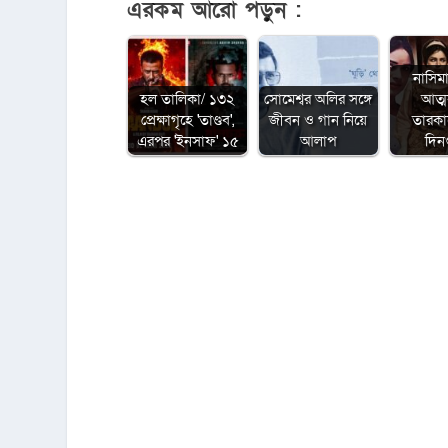
এরকম আরো পড়ুন :
নাসিম
হল তালিকা/ ১৩২
সোমেশ্বর অলির সঙ্গে
আত্
প্রেক্ষাগৃহে 'তাণ্ডব',
জীবন ও গান নিয়ে
তারক
এরপর 'ইনসাফ' ১৫
আলাপ
দিন