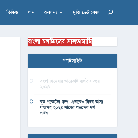
ভিডিও
গান
অন্যান্য
মুভি ডেটাবেজ
বাংলা চলচ্চিত্রের সালতামামি
স্পটলাইট
বাংলা সিনেমার আরেকটি ব্যর্থতার বছর
২০২৪
বুক পকেটের গল্প, এভাবেও ফিরে আসা
যায়’সহ ২০২৪ সালের পছন্দের দশ
নাটক