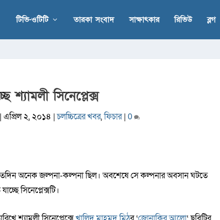
টিভি-ওটিটি
তারকা সংবাদ
সাক্ষাৎকার
রিভিউ
ব্লগ
্ছে শ্যামলী সিনেপ্লেক্স
|
এপ্রিল ২, ২০১৪
|
চলচ্চিত্রের খবর
,
ফিচার
|
0
য়ে এতদিন অনেক জল্পনা-কল্পনা ছিল। অবশেষে সে কল্পনার অবসান ঘটতে
যাচ্ছে সিনেপ্লেক্সটি।
রিখে শ্যামলী সিনেপ্লেক্সে
খালিদ মাহমুদ মিঠু
র ‘
জোনাকির আলো
‘ ছবিটির