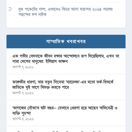
বুক পকেটের গল্প, এভাবেও ফিরে আসা যায়’সহ ২০২৪ সালের
পছন্দের দশ নাটক
সাম্প্রতিক খবরাখবর
এক গভীর বেদনাকে জীবন রক্ষার আন্দোলনে রূপ দিয়েছিলাম, এখন তা
সারা দেশের মানুষের: ইলিয়াস কাঞ্চন
আগস্ট ৭, ২০২৬
ফারুকীর ধারণা, তার নতুন সিনেমা ‘ব্যাচেলর’-এর মতো তর্ক-বিতর্কে
জাতিকে দুই ভাগে বিভক্ত করতে পারে
আগস্ট ৭, ২০২৬
‘কাগজের নৌকা’র ষাট বছর— যেভাবে প্রেরণা হয়ে আছেন অভিনেত্রী ও
ব্যক্তি সুচন্দা
আগস্ট ৫, ২০২৬