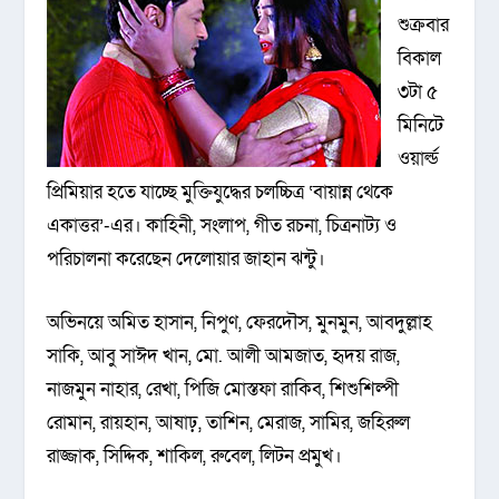
শুক্রবার
বিকাল
৩টা ৫
মিনিটে
ওয়ার্ল্ড
প্রিমিয়ার হতে যাচ্ছে মুক্তিযুদ্ধের চলচ্চিত্র ‘বায়ান্ন থেকে
একাত্তর’-এর। কাহিনী, সংলাপ, গীত রচনা, চিত্রনাট্য ও
পরিচালনা করেছেন দেলোয়ার জাহান ঝন্টু।
অভিনয়ে অমিত হাসান, নিপুণ, ফেরদৌস, মুনমুন, আবদুল্লাহ
সাকি, আবু সাঈদ খান, মো. আলী আমজাত, হৃদয় রাজ,
নাজমুন নাহার, রেখা, পিজি মোস্তফা রাকিব, শিশুশিল্পী
রোমান, রায়হান, আষাঢ়, তাশিন, মেরাজ, সামির, জহিরুল
রাজ্জাক, সিদ্দিক, শাকিল, রুবেল, লিটন প্রমুখ।