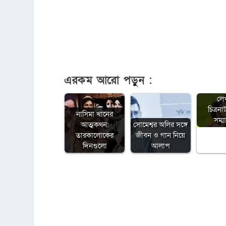
এরকম আরো পড়ুন :
অনুদানের
লে
চিত্রনা
নাসিমা খানের
সম্
আত্মকথন:
সোমেশ্বর অলির সঙ্গে
তারকালোকের
জীবন ও গান নিয়ে
দিনগুলো
আলাপ