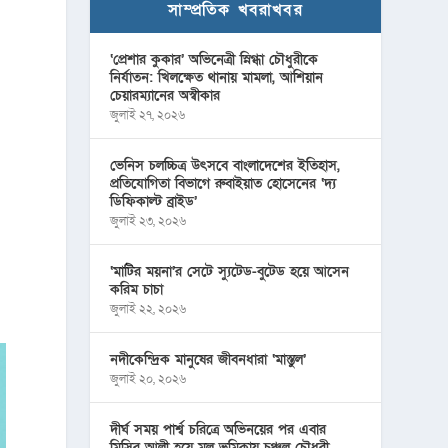
সাম্প্রতিক খবরাখবর
‘প্রেশার কুকার’ অভিনেত্রী স্নিগ্ধা চৌধুরীকে
নির্যাতন: খিলক্ষেত থানায় মামলা, আশিয়ান
চেয়ারম্যানের অস্বীকার
জুলাই ২৭, ২০২৬
ভেনিস চলচ্চিত্র উৎসবে বাংলাদেশের ইতিহাস,
প্রতিযোগিতা বিভাগে রুবাইয়াত হোসেনের ‘দ্য
ডিফিকাল্ট ব্রাইড’
জুলাই ২৩, ২০২৬
‘মাটির ময়না’র সেটে স্যুটেড-বুটেড হয়ে আসেন
করিম চাচা
জুলাই ২২, ২০২৬
নদীকেন্দ্রিক মানুষের জীবনধারা ‘মাস্তুল’
জুলাই ২০, ২০২৬
দীর্ঘ সময় পার্শ্ব চরিত্রে অভিনয়ের পর এবার
মিসির আলী হয়ে মূল ভূমিকায় চঞ্চল চৌধুরী