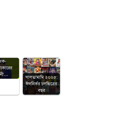
 নীতিমালা/
খক-
ট্যকারের
মানী…
সালতামামি ২০২৫:
ঈদনির্ভর চলচ্চিত্রের
বছর