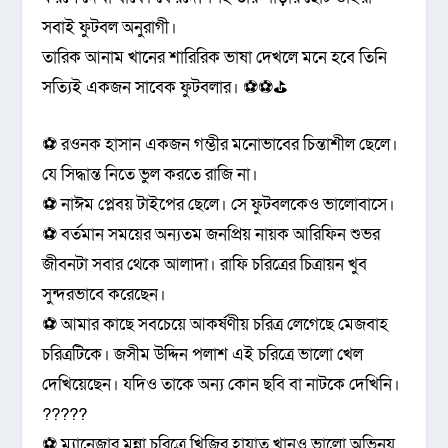
সবাই ফুটবল অনুরাগী।
তারিক আনাম খানের শারিরিক ভাষা দেখলে মনে হবে তিনি
সত্যিই একজন সাবেক ফুটবলার। ⚽⚽⛳
⚽ রওনক হাসান একজন গম্ভীর মনোভাবের চিন্তাশীল ছেলে।
যে সিদ্ধান্ত নিতে ভুল করতে রাজি না।
⚽ নাঈম প্লেবয় টাইপের ছেলে। সে ফুটবলকেও ভালোবাসে।
⚽ বর্তমান সময়ের অন্যতম জনপ্রিয় নায়ক আরিফিন শুভর
জীবনটা সবার থেকে আলাদা। রাফি চরিত্রের চিত্রায়ন খুব
সুন্দরভাবে করেছেন।
⚽ আমার কাছে সবচেয়ে আকর্ষণীয় চরিত্র লেগেছে মেজবাহ
চরিত্রটিকে। জসীম উদ্দিন পলাশ এই চরিত্রে ভালো খেল
দেখিয়েছেন। যদিও তাকে অন্য কোন ছবি বা নাটকে দেখিনি।
?????
⚽ ম্যানেজার মুন্না চরিত্রে খিজির হায়াত খানও ভালো অভিনয়