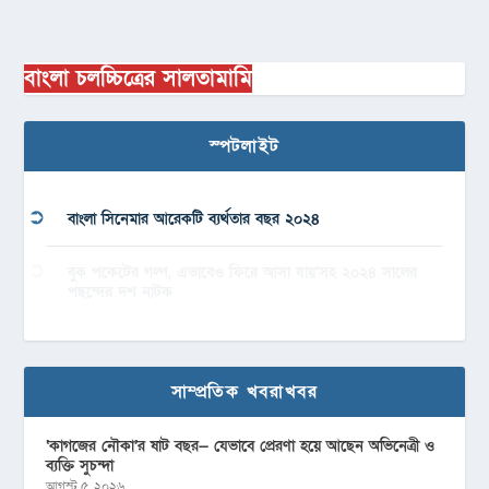
বাংলা চলচ্চিত্রের সালতামামি
স্পটলাইট
বাংলা সিনেমার আরেকটি ব্যর্থতার বছর ২০২৪
বুক পকেটের গল্প, এভাবেও ফিরে আসা যায়’সহ ২০২৪ সালের
পছন্দের দশ নাটক
সাম্প্রতিক খবরাখবর
‘কাগজের নৌকা’র ষাট বছর— যেভাবে প্রেরণা হয়ে আছেন অভিনেত্রী ও
ব্যক্তি সুচন্দা
আগস্ট ৫, ২০২৬