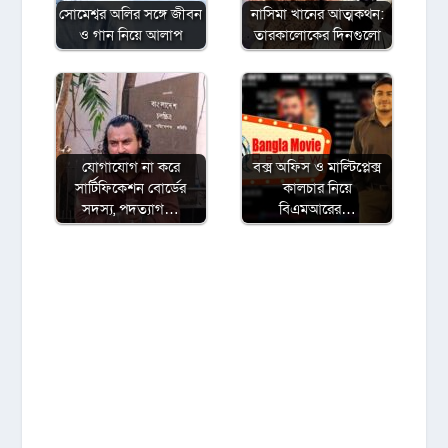
সোমেশ্বর অলির সঙ্গে জীবন
নাসিমা খানের আত্মকথন:
ও গান নিয়ে আলাপ
তারকালোকের দিনগুলো
যোগাযোগ না করে
বক্স অফিস ও মাল্টিপ্লেক্স
সার্টিফিকেশন বোর্ডের
কালচার নিয়ে
সদস্য, পদত্যাগ…
বিএমআরের…