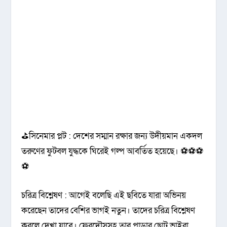
⛳সিনেমার প্লট : দেশের সম্মান রক্ষার জন্য উদীয়মান একদল
তরুণের ফুটবল যুদ্ধকে ঘিরেই গল্প আবর্তিত হয়েছে। ⚽⚽⚽
⚽
চরিত্র বিশ্লেষণ : আগেই বলেছি এই ছবিতে যারা অভিনয়
করেছেন তাদের বেশির ভাগই নতুন। তাদের চরিত্র বিশ্লেষণ
করলে দেখা যাবে। ফেরদৌসসহ তার পাড়ার ছোট ভাইরা