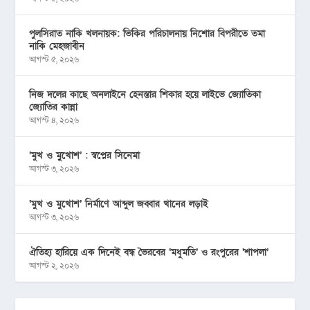
পুলসিরাত নাকি খলনায়ক: ভিকির পরিচালনায় নিশোর বিপরীতে তমা
নাকি মেহজাবীন
আগস্ট ৫, ২০২৬
নিজ দলের কাছে অনলাইনে হেনস্তার শিকার হয়ে লাইভে জ্যোতিকা
জ্যোতির কান্না
আগস্ট ৪, ২০২৬
‘মুখ ও মু্খোশ’ : স্বপ্নের সিনেমা
আগস্ট ৩, ২০২৬
‘মুখ ও মুখোশ’ নির্মাণে আব্দুল জব্বার খানের লড়াই
আগস্ট ৩, ২০২৬
ঐতিহ্য হারিয়ে এক দিনেই বন্ধ ভৈরবের ‘মধুমতি’ ও রংপুরের ‘শাপলা’
আগস্ট ২, ২০২৬