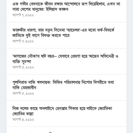
এক গভীর বেদনাকে জীবন রক্ষার আন্দোলনে রূপ দিয়েছিলাম, এখন তা
সারা দেশের মানুষের: ইলিয়াস কাঞ্চন
আগস্ট ৭, ২০২৬
ফারুকীর ধারণা, তার নতুন সিনেমা ‘ব্যাচেলর’-এর মতো তর্ক-বিতর্কে
জাতিকে দুই ভাগে বিভক্ত করতে পারে
আগস্ট ৭, ২০২৬
‘কাগজের নৌকা’র ষাট বছর— যেভাবে প্রেরণা হয়ে আছেন অভিনেত্রী ও
ব্যক্তি সুচন্দা
আগস্ট ৫, ২০২৬
পুলসিরাত নাকি খলনায়ক: ভিকির পরিচালনায় নিশোর বিপরীতে তমা
নাকি মেহজাবীন
আগস্ট ৫, ২০২৬
নিজ দলের কাছে অনলাইনে হেনস্তার শিকার হয়ে লাইভে জ্যোতিকা
জ্যোতির কান্না
আগস্ট ৪, ২০২৬