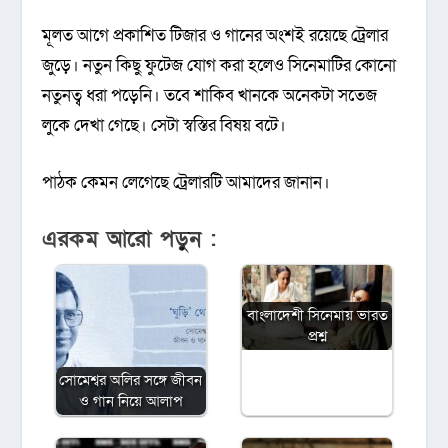
মূলত আগে প্রকাশিত টিজার ও গানের অংশই রয়েছে ট্রেলার
জুড়ে। নতুন কিছু ফুটেজ যোগ করা হলেও সিনেমাটির কোনো
নতুনত্ব ধরা পড়েনি। তবে শাকিব খানকে অনেকটা সতেজ
লুকে দেখা গেছে। সেটা স্বস্তির বিষয় বটে।
পাঠক কেমন লেগেছে ট্রেলারটি আমাদের জানান।
এরকম আরো পড়ুন :
বাংলাদেশী সিনেমায় ভারত
প্রশ্ন
সোমেশ্বর অলির সঙ্গে জীবন
ও গান নিয়ে আলাপ