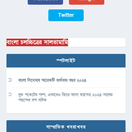
Twitter
বাংলা চলচ্চিত্রের সালতামামি
স্পটলাইট
বাংলা সিনেমার আরেকটি ব্যর্থতার বছর ২০২৪
বুক পকেটের গল্প, এভাবেও ফিরে আসা যায়’সহ ২০২৪ সালের
পছন্দের দশ নাটক
সাম্প্রতিক খবরাখবর