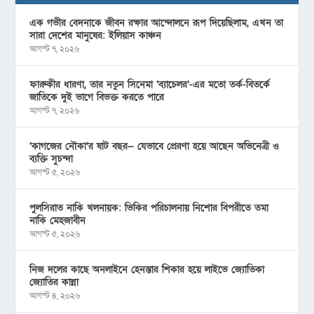
এক গভীর বেদনাকে জীবন রক্ষার আন্দোলনে রূপ দিয়েছিলাম, এখন তা
সারা দেশের মানুষের: ইলিয়াস কাঞ্চন
আগস্ট ৭, ২০২৬
ফারুকীর ধারণা, তার নতুন সিনেমা ‘ব্যাচেলর’-এর মতো তর্ক-বিতর্কে
জাতিকে দুই ভাগে বিভক্ত করতে পারে
আগস্ট ৭, ২০২৬
‘কাগজের নৌকা’র ষাট বছর— যেভাবে প্রেরণা হয়ে আছেন অভিনেত্রী ও
ব্যক্তি সুচন্দা
আগস্ট ৫, ২০২৬
পুলসিরাত নাকি খলনায়ক: ভিকির পরিচালনায় নিশোর বিপরীতে তমা
নাকি মেহজাবীন
আগস্ট ৫, ২০২৬
নিজ দলের কাছে অনলাইনে হেনস্তার শিকার হয়ে লাইভে জ্যোতিকা
জ্যোতির কান্না
আগস্ট ৪, ২০২৬