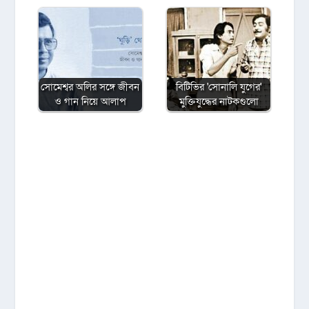
সোমেশ্বর অলির সঙ্গে জীবন
বিটিভির ‌'সোনালি যুগের'
ও গান নিয়ে আলাপ
মুক্তিযুদ্ধের নাটকগুলো