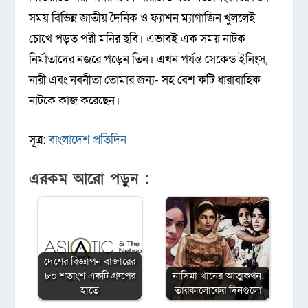
সময় বিভিন্ন জাতীয় দৈনিক ও ফ্যাশন ম্যাগাজিন খুললেই
চোখে পড়ত পরী মনির ছবি। এভাবই এক সময় নাটক
নির্মাতাদের নজরে পড়েন তিন। এখন পর্যন্ত সেকেন্ড ইনিংস,
নারী এবং নবনীতা তোমার জন্য- সহ বেশ কটি ধারাবাহিক
নাটকে কাজ করেছেন।
সূত্র:
বাংলাদেশ প্রতিদিন
এরকম আরো পড়ুন :
দেশের বিজ্ঞাপন বাজারের
৮০ শতাংশ একটি গ্রুপের
নাসিমা খানের আত্মকথন:
হাতে
তারকালোকের দিনগুলো