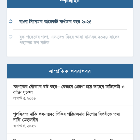
স্পটলাইট
বাংলা সিনেমার আরেকটি ব্যর্থতার বছর ২০২৪
বুক পকেটের গল্প, এভাবেও ফিরে আসা যায়’সহ ২০২৪ সালের
পছন্দের দশ নাটক
সাম্প্রতিক খবরাখবর
‘কাগজের নৌকা’র ষাট বছর— যেভাবে প্রেরণা হয়ে আছেন অভিনেত্রী ও
ব্যক্তি সুচন্দা
আগস্ট ৫, ২০২৬
পুলসিরাত নাকি খলনায়ক: ভিকির পরিচালনায় নিশোর বিপরীতে তমা
নাকি মেহজাবীন
আগস্ট ৫, ২০২৬