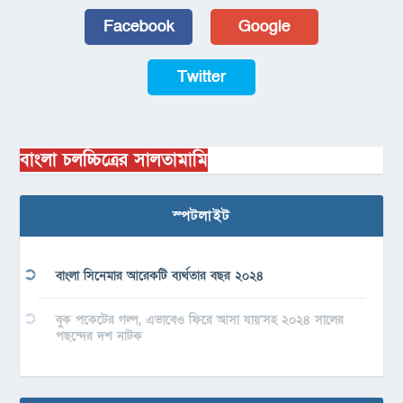
Facebook
Google
Twitter
বাংলা চলচ্চিত্রের সালতামামি
স্পটলাইট
বাংলা সিনেমার আরেকটি ব্যর্থতার বছর ২০২৪
বুক পকেটের গল্প, এভাবেও ফিরে আসা যায়’সহ ২০২৪ সালের
পছন্দের দশ নাটক