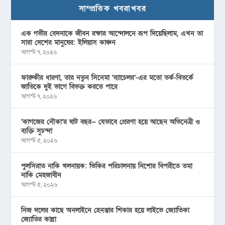
সাম্প্রতিক খবরাখবর
এক গভীর বেদনাকে জীবন রক্ষার আন্দোলনে রূপ দিয়েছিলাম, এখন তা
সারা দেশের মানুষের: ইলিয়াস কাঞ্চন
আগস্ট ৭, ২০২৬
ফারুকীর ধারণা, তার নতুন সিনেমা ‘ব্যাচেলর’-এর মতো তর্ক-বিতর্কে
জাতিকে দুই ভাগে বিভক্ত করতে পারে
আগস্ট ৭, ২০২৬
‘কাগজের নৌকা’র ষাট বছর— যেভাবে প্রেরণা হয়ে আছেন অভিনেত্রী ও
ব্যক্তি সুচন্দা
আগস্ট ৫, ২০২৬
পুলসিরাত নাকি খলনায়ক: ভিকির পরিচালনায় নিশোর বিপরীতে তমা
নাকি মেহজাবীন
আগস্ট ৫, ২০২৬
নিজ দলের কাছে অনলাইনে হেনস্তার শিকার হয়ে লাইভে জ্যোতিকা
জ্যোতির কান্না