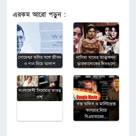
এরকম আরো পড়ুন :
সোমেশ্বর অলির সঙ্গে জীবন
নাসিমা খানের আত্মকথন:
ও গান নিয়ে আলাপ
তারকালোকের দিনগুলো
বাংলাদেশী সিনেমায় ভারত
প্রশ্ন
বক্স অফিস ও মাল্টিপ্লেক্স
কালচার নিয়ে
বিএমআরের…