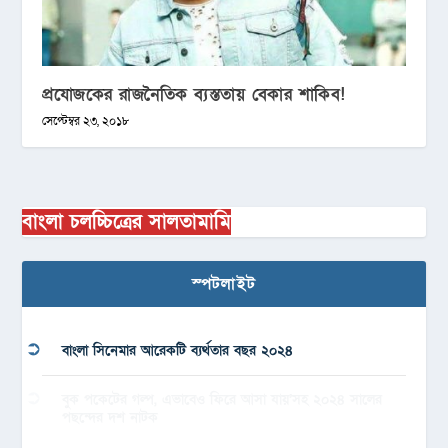
প্রযোজকের রাজনৈতিক ব্যস্ততায় বেকার শাকিব!
সেপ্টেম্বর ২৩, ২০১৮
বাংলা চলচ্চিত্রের সালতামামি
স্পটলাইট
বাংলা সিনেমার আরেকটি ব্যর্থতার বছর ২০২৪
বুক পকেটের গল্প, এভাবেও ফিরে আসা যায়’সহ ২০২৪ সালের
পছন্দের দশ নাটক