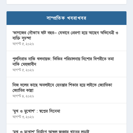
সাম্প্রতিক খবরাখবর
‘কাগজের নৌকা’র ষাট বছর— যেভাবে প্রেরণা হয়ে আছেন অভিনেত্রী ও
ব্যক্তি সুচন্দা
আগস্ট ৫, ২০২৬
পুলসিরাত নাকি খলনায়ক: ভিকির পরিচালনায় নিশোর বিপরীতে তমা
নাকি মেহজাবীন
আগস্ট ৫, ২০২৬
নিজ দলের কাছে অনলাইনে হেনস্তার শিকার হয়ে লাইভে জ্যোতিকা
জ্যোতির কান্না
আগস্ট ৪, ২০২৬
‘মুখ ও মু্খোশ’ : স্বপ্নের সিনেমা
আগস্ট ৩, ২০২৬
‘মুখ ও মুখোশ’ নির্মাণে আব্দুল জব্বার খানের লড়াই