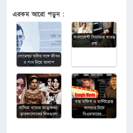
এরকম আরো পড়ুন :
বাংলাদেশী সিনেমায় ভারত
প্রশ্ন
সোমেশ্বর অলির সঙ্গে জীবন
ও গান নিয়ে আলাপ
বক্স অফিস ও মাল্টিপ্লেক্স
নাসিমা খানের আত্মকথন:
কালচার নিয়ে
তারকালোকের দিনগুলো
বিএমআরের…