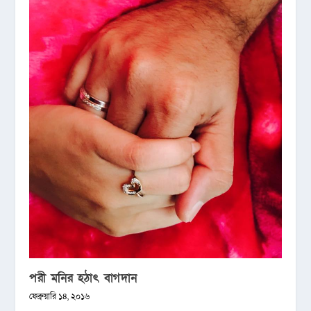
পরী মনির হঠাৎ বাগদান
ফেব্রুয়ারি ১৪, ২০১৬