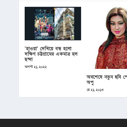
‘হাওয়া’ দেখিয়ে বন্ধ হলো
দক্ষিণ চট্টগ্রামের একমাত্র হল
ছন্দা
আগস্ট ২১, ২০২২
অবশেষে নতুন ছবি প
অপু
মে ২১, ২০১৩