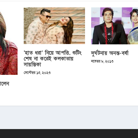
‘হাত ধরা’ নিয়ে আপত্তি, শুটিং
দুর্ঘটনায় অনন্ত-বর্ষা
শেষ না করেই কলকাতায়
নভেম্বর ৮, ২০১৩
সায়ন্তিকা
সেপ্টেম্বর ১৫, ২০২৩
েলেন