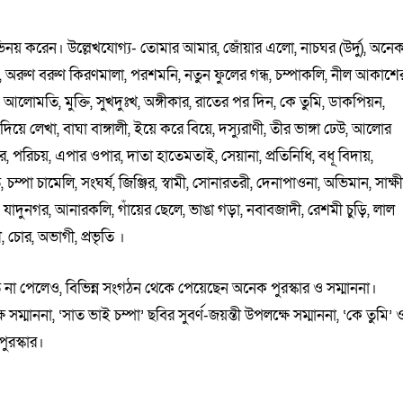
ভিনয় করেন। উল্লেখযোগ্য- তোমার আমার, জোঁয়ার এলো, নাচঘর (উর্দু), অনে
্পা, অরুণ বরুণ কিরণমালা, পরশমনি, নতুন ফুলের গন্ধ, চম্পাকলি, নীল আকাশে
লোমতি, মুক্তি, সুখদুঃখ, অঙ্গীকার, রাতের পর দিন, কে তুমি, ডাকপিয়ন,
ু দিয়ে লেখা, বাঘা বাঙ্গালী, ইয়ে করে বিয়ে, দস্যুরাণী, তীর ভাঙ্গা ঢেউ, আলোর
নহুর, পরিচয়, এপার ওপার, দাতা হাতেমতাই, সেয়ানা, প্রতিনিধি, বধূ বিদায়,
ত, চম্পা চামেলি, সংঘর্ষ, জিঞ্জির, স্বামী, সোনারতরী, দেনাপাওনা, অভিমান, সাক্ষী
রেস, যাদুনগর, আনারকলি, গাঁয়ের ছেলে, ভাঙা গড়া, নবাবজাদী, রেশমী চুড়ি, লাল
, চোর, অভাগী, প্রভৃতি ।
কৃতি না পেলেও, বিভিন্ন সংগঠন থেকে পেয়েছেন অনেক পুরস্কার ও সম্মাননা।
ম্মাননা, ‘সাত ভাই চম্পা’ ছবির সুবর্ণ-জয়ন্তী উপলক্ষে সম্মাননা, ‘কে তুমি’ 
ুরস্কার।