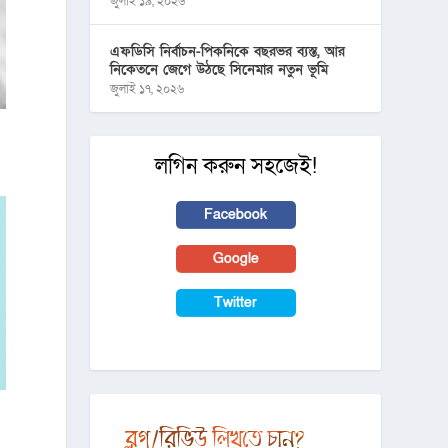
জুলাই ১৯, ২০২৬
এফডিসি নির্বাচন-পিকনিকে বছরভর ব্যস্ত, আর
নিকেতনে জেগে উঠছে সিনেমার নতুন ভূমি
জুলাই ১৭, ২০২৬
লগিন করুন সহজেই!
Facebook
Google
Twitter