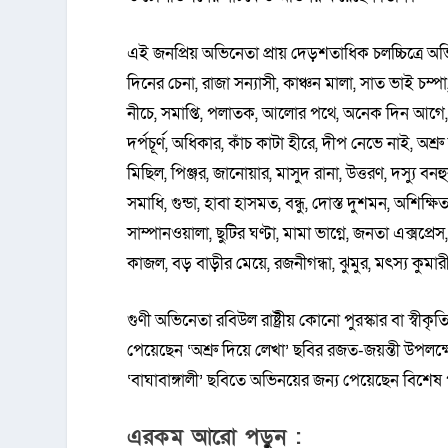
এই জনপ্রিয় অভিনেতা প্রায় দেড়শতাধিক চলচ্চিত্রে অ
দিনের চেনা, রাজা সন্যাসী, কাঞ্চন মালা, সাত ভাই চম
নীচে, সমাপ্তি, পলাতক, আলোর পথে, অনেক দিন আগে, আ
দর্পচূর্ণ, অধিকার, কাঁচ কাটা হীরে, দীপ নেভে নাই, অশ্র
মিছিল, পিঞ্জর, জানোয়ার, মাসুদ রানা, উত্তরণ, দস্যু ব
সমাধি, গুন্ডা, হাবা হাসমত, বন্ধু, দোস্ত দুশমন, অশিক্ষি
সাম্পানওয়ালা, ছুটির ঘণ্টা, মামা ভাগ্নে, জনতা এক্সপ্
কাজল, বড় বাড়ীর মেয়ে, রজনীগন্ধা, ঝুমুর, মৎস্য কুমারী
গুণী অভিনেতা রবিউল রাষ্ট্রীয় কোনো পুরস্কার বা স্বী
পেয়েছেন ‘অশ্রু দিয়ে লেখা’ ছবির রজত-জয়ন্তী উপলক্ষে স
‘বাঘাবাঙ্গালী’ ছবিতে অভিনয়ের জন্য পেয়েছেন বিশেষ প
এরকম আরো পড়ুন :