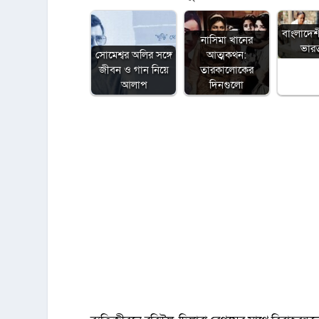
বাংলাদেশ
নাসিমা খানের
ভারত 
সোমেশ্বর অলির সঙ্গে
আত্মকথন:
জীবন ও গান নিয়ে
তারকালোকের
আলাপ
দিনগুলো