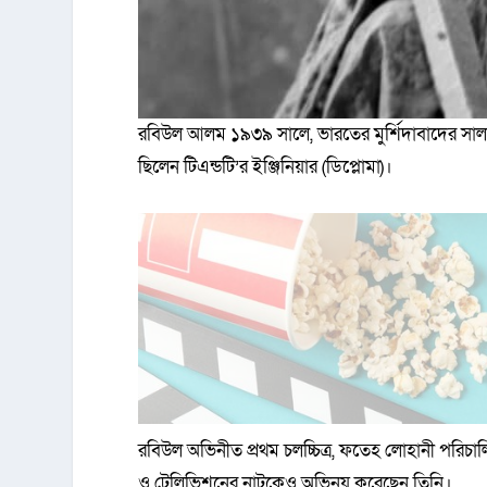
রবিউল আলম ১৯৩৯ সালে, ভারতের মুর্শিদাবাদের সাল
ছিলেন টিএন্ডটি’র ইঞ্জিনিয়ার (ডিপ্লোমা)।
রবিউল অভিনীত প্রথম চলচ্চিত্র, ফতেহ লোহানী পরিচাল
ও টেলিভিশনের নাটকেও অভিনয় করেছেন তিনি।