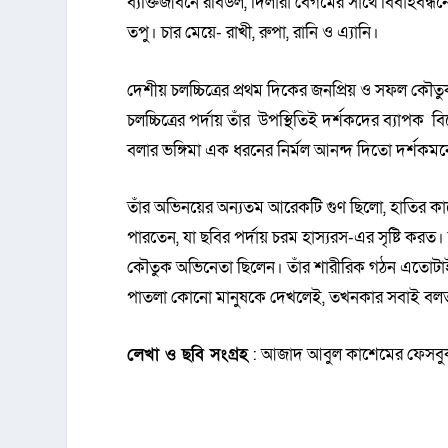
ব্যক্তিজীবনে রবিউল, দিলারা বেগমের সাথে বিবাহবন্ধন
তপু। চার মেয়ে- রাখী, রুপা, রানি ও এ্যানি।
দেশীয় চলচ্চিত্রের প্রথম দিকের জনপ্রিয় ও সফল ক
চলচ্চিত্রের পর্দায় তাঁর উপস্থিতিই দর্শকদের ব্যাপক
বলার ভঙ্গিমা এক ধরনের নির্মল আনন্দ দিতো দর্শকম
তাঁর অভিনয়ের অন্যতম আরেকটি গুণ ছিলো, হাতির কা
পারতেন, যা ছবির পর্দায় চরম হাস্যরস-এর সৃষ্টি করত।
কৌতুক অভিনেতা ছিলেন। তাঁর শারীরিক গঠন এতোটাই 
পাতলা কোনো মানুষকে দেখলেই, তখনকার সবাই বলত ‘
লেখা ও ছবি সংগ্রহ
: আজাদ আবুল কাশেমের ফেসব