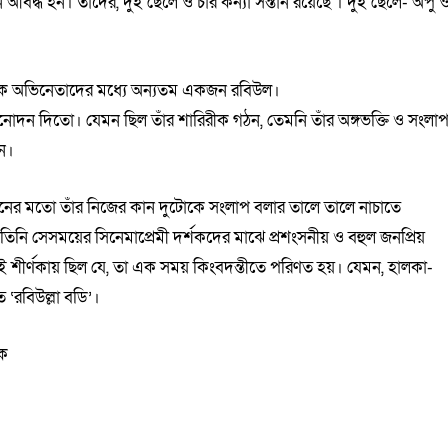
ে আবদ্ধ হন। তাদের, দুই ছেলে ও চার কন্যা সন্তান রয়েছে । দুই ছেলে- অপু 
ৌতুক অভিনেতাদের মধ্যে অন্যতম একজন রবিউল।
 বিনোদন দিতো। যেমন ছিল তাঁর শারিরীক গঠন, তেমনি তাঁর অঙ্গভক্তি ও সংলা
নে।
নের মতো তাঁর নিজের কান দুটোকে সংলাপ বলার তালে তালে নাচাতে
 তিনি সেসময়ের সিনেমাপ্রেমী দর্শকদের মাঝে প্রশংসনীয় ও বহুল জনপ্রিয়
শীর্ণকায় ছিল যে, তা এক সময় কিংবদন্তীতে পরিণত হয়। যেমন, হালকা-
রবিউল্লা বডি’।
ুক