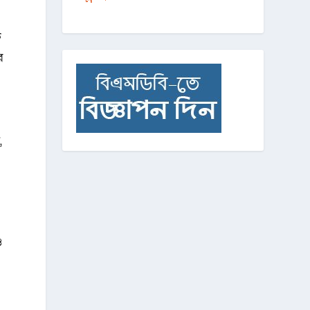
ক
র
,
ও