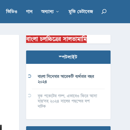
ভিডিও
গান
অন্যান্য
মুভি ডেটাবেজ
বাংলা চলচ্চিত্রের সালতামামি
স্পটলাইট
বাংলা সিনেমার আরেকটি ব্যর্থতার বছর
২০২৪
বুক পকেটের গল্প, এভাবেও ফিরে আসা
যায়’সহ ২০২৪ সালের পছন্দের দশ
নাটক