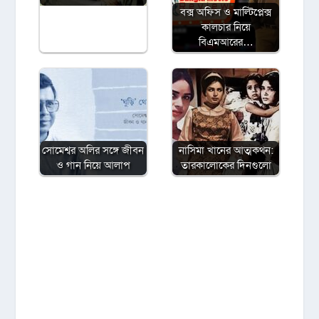
বক্স অফিস ও মাল্টিপ্লেক্স
কালচার নিয়ে
বিএমআরের…
সোমেশ্বর অলির সঙ্গে জীবন
নাসিমা খানের আত্মকথন:
ও গান নিয়ে আলাপ
তারকালোকের দিনগুলো