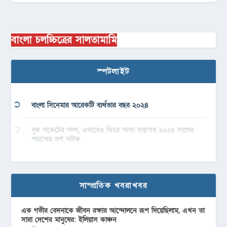
বাংলা চলচ্চিত্রের সালতামামি
স্পটলাইট
বাংলা সিনেমার আরেকটি ব্যর্থতার বছর ২০২৪
বুক পকেটের গল্প, এভাবেও ফিরে আসা যায়’সহ ২০২৪ সালের
পছন্দের দশ নাটক
সাম্প্রতিক খবরাখবর
এক গভীর বেদনাকে জীবন রক্ষার আন্দোলনে রূপ দিয়েছিলাম, এখন তা
সারা দেশের মানুষের: ইলিয়াস কাঞ্চন