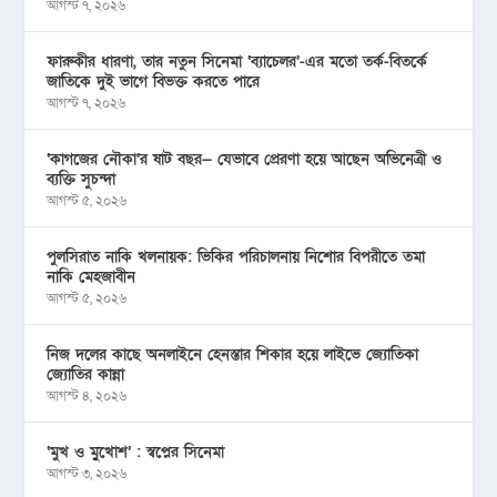
আগস্ট ৭, ২০২৬
ফারুকীর ধারণা, তার নতুন সিনেমা ‘ব্যাচেলর’-এর মতো তর্ক-বিতর্কে
জাতিকে দুই ভাগে বিভক্ত করতে পারে
আগস্ট ৭, ২০২৬
‘কাগজের নৌকা’র ষাট বছর— যেভাবে প্রেরণা হয়ে আছেন অভিনেত্রী ও
ব্যক্তি সুচন্দা
আগস্ট ৫, ২০২৬
পুলসিরাত নাকি খলনায়ক: ভিকির পরিচালনায় নিশোর বিপরীতে তমা
নাকি মেহজাবীন
আগস্ট ৫, ২০২৬
নিজ দলের কাছে অনলাইনে হেনস্তার শিকার হয়ে লাইভে জ্যোতিকা
জ্যোতির কান্না
আগস্ট ৪, ২০২৬
‘মুখ ও মু্খোশ’ : স্বপ্নের সিনেমা
আগস্ট ৩, ২০২৬