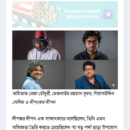
অমিতাভ রেজা চৌধুরী, মেজবাউর রহমান সুমন, গিয়াসউদ্দিন
সেলিম ও দীপংকর দীপন
দীপঙ্কর দীপন এক সাক্ষাৎকারে বলেছিলেন, তিনি এমন
অভিজ্ঞতা তৈরি করতে চেয়েছিলেন ‘যা বড় পর্দা ছাড়া উপভোগ