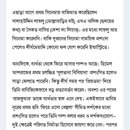
এছাড়া আগে প্রথম সিনেমায় বাজিমাত করেছিলেন
সালাহউদ্দিন লাভলু (মোল্লাবাড়ির বউ), এসএ অলিক (হৃদয়ের
কথা) বা সৈকত নাসির (দেশা দ্য লিডার)। এর মধ্যে লাভলু আর
সিনেমা করেননি। বাকি দুজনের সিনেমা সাময়িক প্রশংসা
পেলেও দীর্ঘমেয়াদি কোনো ফল যোগ করেনি ইন্ডাস্ট্রিতে।
অন্যদিকে, ব্যর্থতা থেকে ফিরে আসার গল্পও আছে। হিমেল
আশরাফের প্রথম চলচ্চিত্র ‘সুলতানা বিবিয়ানা’ প্রশংসিত হলেও
সাড়া ফেলতে পারেনি। কিন্তু দীর্ঘ সময় পর ‘প্রিয়তমা’ দিয়ে
তিনি বাণিজ্যিকভাবে বড় প্রত্যাবর্তন করেন। অবশ্য এর পরের
‘রাজকুমার’ তাকে ব্যর্থতার স্বাদ এনে দেয়। একইভাবে তানিম
নূরের প্রথম ছবি ‘ফিরে এসো বেহুলা’ সীমিত দর্শকের মধ্যে
প্রশংসিত হলেও পরে তিনি গল্প বলার ধরন ও দর্শকসংযোগ—
দুই ক্ষেত্রেই পরিণত নির্মাতা হিসেবে জায়গা করে নেন। পরপর