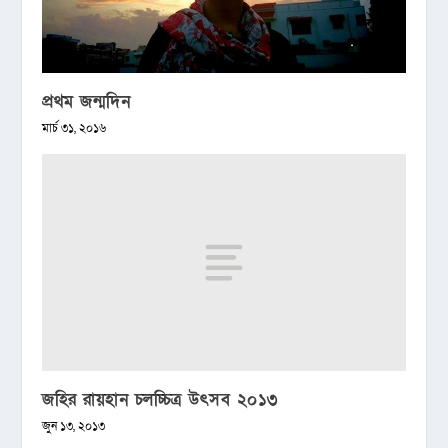
প্রথম জন্মদিন
মার্চ ৩১, ২০১৬
জহির রায়হান চলচ্চিত্র উৎসব ২০১৩
জুন ১৩, ২০১৩