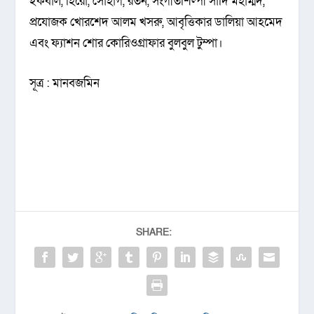
ইকবাল, হিরো, সোহাগ, রতন, সংগীতশিল্পী সাদি মহাম্মদ,
প্রযোজক খোরশেদ আলম খসরু, আবৃত্তিকার ডালিয়া আহমেদ
এবং ফ্যাশন শোর কোরিওগ্রাফার বুলবুল টুম্পা।
সূত্র : মানবজমিন
SHARE: