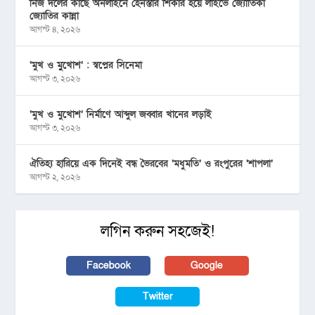
নিজ দলের কাছে অনলাইনে হেনস্তার শিকার হয়ে লাইভে জ্যোতিকা
জ্যোতির কান্না
আগস্ট ৪, ২০২৬
‘মুখ ও মু্খোশ’ : স্বপ্নের সিনেমা
আগস্ট ৩, ২০২৬
‘মুখ ও মুখোশ’ নির্মাণে আব্দুল জব্বার খানের লড়াই
আগস্ট ৩, ২০২৬
ঐতিহ্য হারিয়ে এক দিনেই বন্ধ ভৈরবের ‘মধুমতি’ ও রংপুরের ‘শাপলা’
আগস্ট ২, ২০২৬
লগিন করুন সহজেই!
Facebook
Google
Twitter