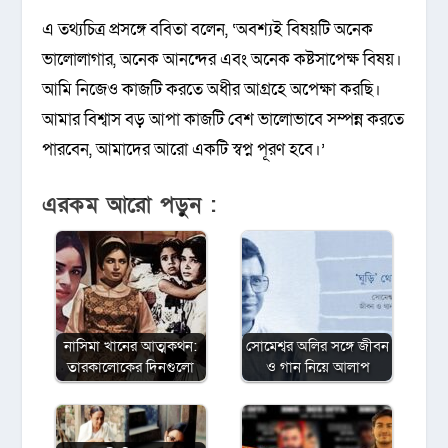
এ তথ্যচিত্র প্রসঙ্গে ববিতা বলেন, ‘অবশ্যই বিষয়টি অনেক
ভালোলাগার, অনেক আনন্দের এবং অনেক কষ্টসাপেক্ষ বিষয়।
আমি নিজেও কাজটি করতে অধীর আগ্রহে অপেক্ষা করছি।
আমার বিশ্বাস বড় আপা কাজটি বেশ ভালোভাবে সম্পন্ন করতে
পারবেন, আমাদের আরো একটি স্বপ্ন পূরণ হবে।’
এরকম আরো পড়ুন :
নাসিমা খানের আত্মকথন:
সোমেশ্বর অলির সঙ্গে জীবন
তারকালোকের দিনগুলো
ও গান নিয়ে আলাপ