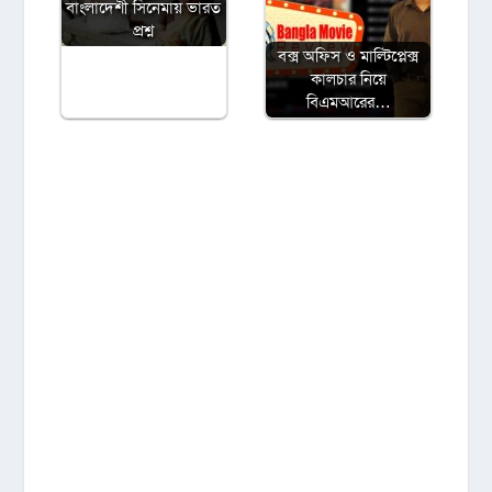
বাংলাদেশী সিনেমায় ভারত
প্রশ্ন
বক্স অফিস ও মাল্টিপ্লেক্স
কালচার নিয়ে
বিএমআরের…