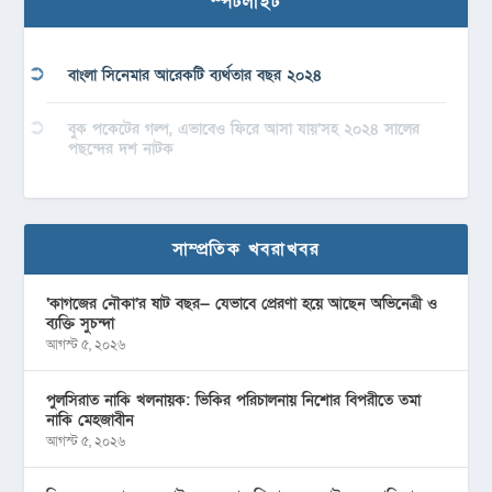
স্পটলাইট
বাংলা সিনেমার আরেকটি ব্যর্থতার বছর ২০২৪
বুক পকেটের গল্প, এভাবেও ফিরে আসা যায়’সহ ২০২৪ সালের
পছন্দের দশ নাটক
সাম্প্রতিক খবরাখবর
‘কাগজের নৌকা’র ষাট বছর— যেভাবে প্রেরণা হয়ে আছেন অভিনেত্রী ও
ব্যক্তি সুচন্দা
আগস্ট ৫, ২০২৬
পুলসিরাত নাকি খলনায়ক: ভিকির পরিচালনায় নিশোর বিপরীতে তমা
নাকি মেহজাবীন
আগস্ট ৫, ২০২৬