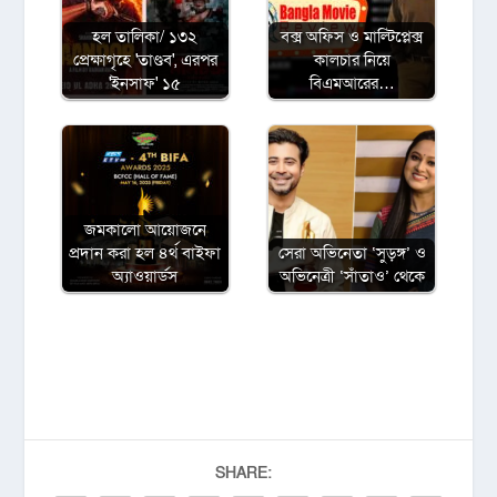
হল তালিকা/ ১৩২
বক্স অফিস ও মাল্টিপ্লেক্স
প্রেক্ষাগৃহে 'তাণ্ডব', এরপর
কালচার নিয়ে
'ইনসাফ' ১৫
বিএমআরের…
জমকালো আয়োজনে
প্রদান করা হল ৪র্থ বাইফা
সেরা অভিনেতা ‘সুড়ঙ্গ’ ও
অ্যাওয়ার্ডস
অভিনেত্রী ‘সাঁতাও’ থেকে
SHARE: