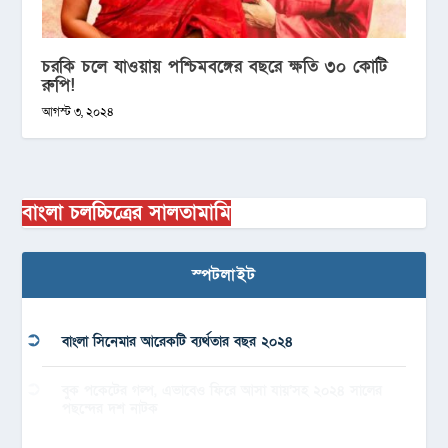
চরকি চলে যাওয়ায় পশ্চিমবঙ্গের বছরে ক্ষতি ৩০ কোটি
রুপি!
আগস্ট ৩, ২০২৪
বাংলা চলচ্চিত্রের সালতামামি
স্পটলাইট
বাংলা সিনেমার আরেকটি ব্যর্থতার বছর ২০২৪
বুক পকেটের গল্প, এভাবেও ফিরে আসা যায়’সহ ২০২৪ সালের
পছন্দের দশ নাটক