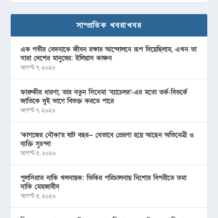
সাম্প্রতিক খবরাখবর
এক গভীর বেদনাকে জীবন রক্ষার আন্দোলনে রূপ দিয়েছিলাম, এখন তা
সারা দেশের মানুষের: ইলিয়াস কাঞ্চন
আগস্ট ৭, ২০২৬
ফারুকীর ধারণা, তার নতুন সিনেমা ‘ব্যাচেলর’-এর মতো তর্ক-বিতর্কে
জাতিকে দুই ভাগে বিভক্ত করতে পারে
আগস্ট ৭, ২০২৬
‘কাগজের নৌকা’র ষাট বছর— যেভাবে প্রেরণা হয়ে আছেন অভিনেত্রী ও
ব্যক্তি সুচন্দা
আগস্ট ৫, ২০২৬
পুলসিরাত নাকি খলনায়ক: ভিকির পরিচালনায় নিশোর বিপরীতে তমা
নাকি মেহজাবীন
আগস্ট ৫, ২০২৬