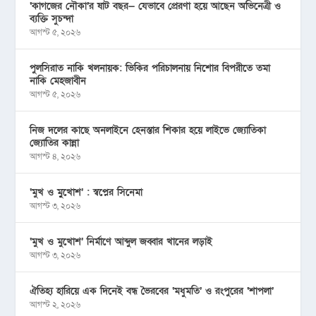
‘কাগজের নৌকা’র ষাট বছর— যেভাবে প্রেরণা হয়ে আছেন অভিনেত্রী ও
ব্যক্তি সুচন্দা
আগস্ট ৫, ২০২৬
পুলসিরাত নাকি খলনায়ক: ভিকির পরিচালনায় নিশোর বিপরীতে তমা
নাকি মেহজাবীন
আগস্ট ৫, ২০২৬
নিজ দলের কাছে অনলাইনে হেনস্তার শিকার হয়ে লাইভে জ্যোতিকা
জ্যোতির কান্না
আগস্ট ৪, ২০২৬
‘মুখ ও মু্খোশ’ : স্বপ্নের সিনেমা
আগস্ট ৩, ২০২৬
‘মুখ ও মুখোশ’ নির্মাণে আব্দুল জব্বার খানের লড়াই
আগস্ট ৩, ২০২৬
ঐতিহ্য হারিয়ে এক দিনেই বন্ধ ভৈরবের ‘মধুমতি’ ও রংপুরের ‘শাপলা’
আগস্ট ২, ২০২৬