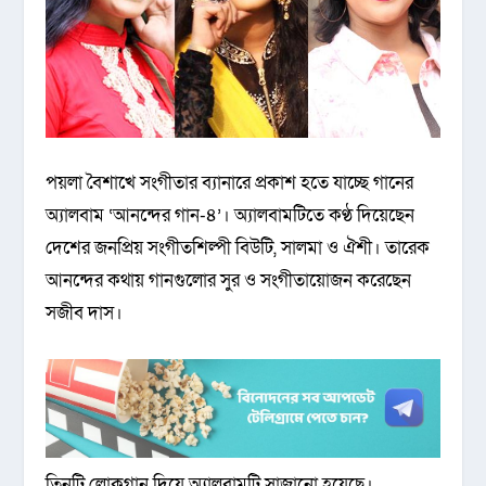
পয়লা বৈশাখে সংগীতার ব্যানারে প্রকাশ হতে যাচ্ছে গানের
অ্যালবাম ‘আনন্দের গান-৪’। অ্যালবামটিতে কণ্ঠ দিয়েছেন
দেশের জনপ্রিয় সংগীতশিল্পী বিউটি, সালমা ও ঐশী। তারেক
আনন্দের কথায় গানগুলোর সুর ও সংগীতায়োজন করেছেন
সজীব দাস।
তিনটি লোকগান দিয়ে অ্যালবামটি সাজানো হয়েছে।