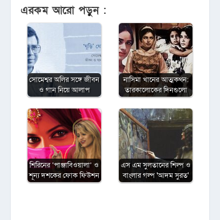
এরকম আরো পড়ুন :
সোমেশ্বর অলির সঙ্গে জীবন
নাসিমা খানের আত্মকথন:
ও গান নিয়ে আলাপ
তারকালোকের দিনগুলো
শিরিনের ‘পাঞ্জাবিওয়ালা’ ও
এস এম সুলতানের শিল্প ও
শূন্য দশকের ফোক ফিউশন
বাংলার গল্প 'আদম সুরত'