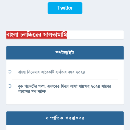
Twitter
বাংলা চলচ্চিত্রের সালতামামি
স্পটলাইট
বাংলা সিনেমার আরেকটি ব্যর্থতার বছর ২০২৪
বুক পকেটের গল্প, এভাবেও ফিরে আসা যায়’সহ ২০২৪ সালের
পছন্দের দশ নাটক
সাম্প্রতিক খবরাখবর