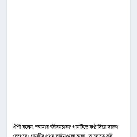
ঐশী বলেন, “আমার ‘জীবনচাকা’ গানটিতে কণ্ঠ দিয়ে দারুণ
লেগেছে। গানটির প্রথম লাইনগুলো হলো, ‘আলোতে কষ্ট