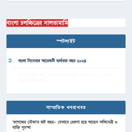
বাংলা চলচ্চিত্রের সালতামামি
স্পটলাইট
বাংলা সিনেমার আরেকটি ব্যর্থতার বছর ২০২৪
বুক পকেটের গল্প, এভাবেও ফিরে আসা যায়’সহ ২০২৪ সালের
পছন্দের দশ নাটক
সাম্প্রতিক খবরাখবর
‘কাগজের নৌকা’র ষাট বছর— যেভাবে প্রেরণা হয়ে আছেন অভিনেত্রী ও
ব্যক্তি সুচন্দা