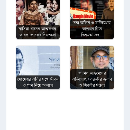
বক্স অফিস ও মাল্টিপ্লেক্স
নাসিমা খানের আত্মকথন:
কালচার নিয়ে
তারকালোকের দিনগুলো
বিএমআরের…
জামিল আহমেদের
সোমেশ্বর অলির সঙ্গে জীবন
অভিযোগ, ফারুকীর জবাব
ও গান নিয়ে আলাপ
ও শিবলীর মন্তব্য