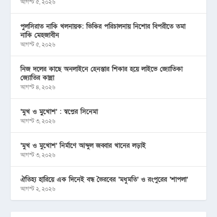
আগস্ট ৫, ২০২৬
পুলসিরাত নাকি খলনায়ক: ভিকির পরিচালনায় নিশোর বিপরীতে তমা
নাকি মেহজাবীন
আগস্ট ৫, ২০২৬
নিজ দলের কাছে অনলাইনে হেনস্তার শিকার হয়ে লাইভে জ্যোতিকা
জ্যোতির কান্না
আগস্ট ৪, ২০২৬
‘মুখ ও মু্খোশ’ : স্বপ্নের সিনেমা
আগস্ট ৩, ২০২৬
‘মুখ ও মুখোশ’ নির্মাণে আব্দুল জব্বার খানের লড়াই
আগস্ট ৩, ২০২৬
ঐতিহ্য হারিয়ে এক দিনেই বন্ধ ভৈরবের ‘মধুমতি’ ও রংপুরের ‘শাপলা’
আগস্ট ২, ২০২৬