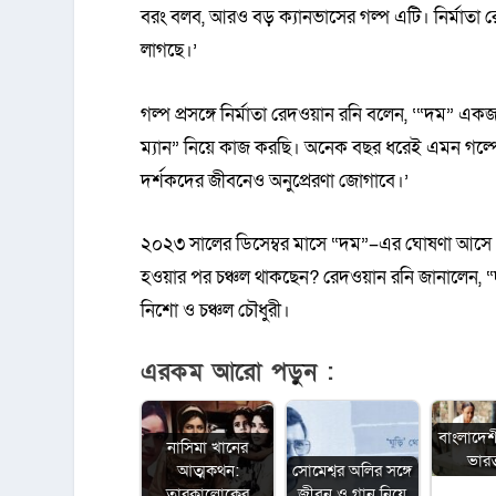
বরং বলব, আরও বড় ক্যানভাসের গল্প এটি। নির্মাতা 
লাগছে।’
গল্প প্রসঙ্গে নির্মাতা রেদওয়ান রনি বলেন, ‘“দম” 
ম্যান” নিয়ে কাজ করছি। অনেক বছর ধরেই এমন গল্পের
দর্শকদের জীবনেও অনুপ্রেরণা জোগাবে।’
২০২৩ সালের ডিসেম্বর মাসে “দম”–এর ঘোষণা আসে। ত
হওয়ার পর চঞ্চল থাকছেন? রেদওয়ান রনি জানালেন,
নিশো ও চঞ্চল চৌধুরী।
এরকম আরো পড়ুন :
বাংলাদেশ
নাসিমা খানের
ভারত 
আত্মকথন:
সোমেশ্বর অলির সঙ্গে
তারকালোকের
জীবন ও গান নিয়ে