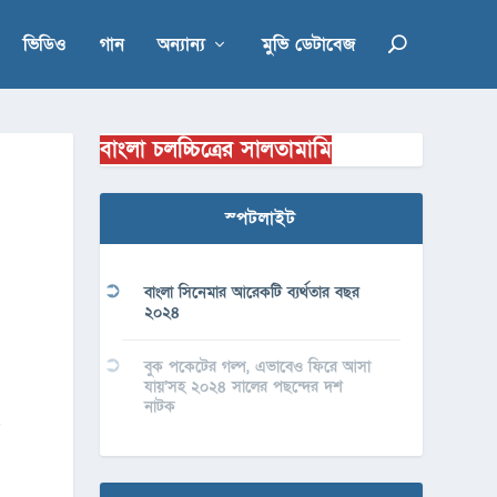
ভিডিও
গান
অন্যান্য
মুভি ডেটাবেজ
বাংলা চলচ্চিত্রের সালতামামি
স্পটলাইট
বাংলা সিনেমার আরেকটি ব্যর্থতার বছর
২০২৪
বুক পকেটের গল্প, এভাবেও ফিরে আসা
যায়’সহ ২০২৪ সালের পছন্দের দশ
নাটক
ে