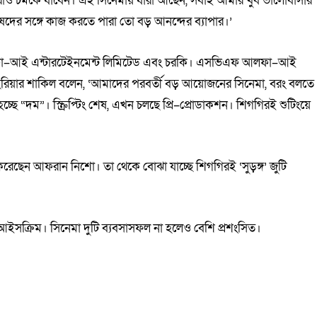
কেরাও চমকে যাবেন। এই সিনেমায় যাঁরা আছেন, সবাই আমার খুব ভালোবাসার
নুষদের সঙ্গে কাজ করতে পারা তো বড় আনন্দের ব্যাপার।’
ফা–আই এন্টারটেইনমেন্ট লিমিটেড এবং চরকি। এসভিএফ আলফা–আই
াহরিয়ার শাকিল বলেন, ‘আমাদের পরবর্তী বড় আয়োজনের সিনেমা, বরং বলতে
ে “দম”। স্ক্রিপ্টিং শেষ, এখন চলছে প্রি–প্রোডাকশন। শিগগিরই শুটিংয়ে
করেছেন আফরান নিশো। তা থেকে বোঝা যাচ্ছে শিগগিরই ‘সুড়ঙ্গ’ জুটি
আইসক্রিম। সিনেমা দুটি ব্যবসাসফল না হলেও বেশি প্রশংসিত।