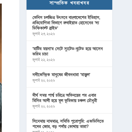
সাম্প্রতিক খবরাখবর
ভেনিস চলচ্চিত্র উৎসবে বাংলাদেশের ইতিহাস,
প্রতিযোগিতা বিভাগে রুবাইয়াত হোসেনের ‘দ্য
ডিফিকাল্ট ব্রাইড’
জুলাই ২৩, ২০২৬
‘মাটির ময়না’র সেটে স্যুটেড-বুটেড হয়ে আসেন
করিম চাচা
জুলাই ২২, ২০২৬
নদীকেন্দ্রিক মানুষের জীবনধারা ‘মাস্তুল’
জুলাই ২০, ২০২৬
দীর্ঘ সময় পার্শ্ব চরিত্রে অভিনয়ের পর এবার
মিসির আলী হয়ে মূল ভূমিকায় চঞ্চল চৌধুরী
জুলাই ২০, ২০২৬
সিনেমায় নামমাত্র, সমিতি পুরোপুরি: এফডিসিতে
পদের জোর, বড় পর্দায় কোথায় তারা?