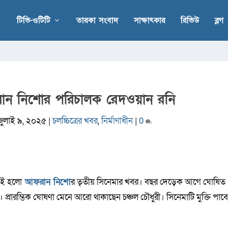
টিভি-ওটিটি
তারকা সংবাদ
সাক্ষাৎকার
রিভিউ
ব্লগ
রান নিশোর পরিচালক রেদওয়ান রনি
জুলাই ৯, ২০২৫
|
চলচ্চিত্রের খবর
,
নির্মাণাধীন
|
0
এই হলো
আফরান নিশো
র তৃতীয় সিনেমার খবর। বছর দেড়েক আগে ঘোষিত
। প্রারম্ভিক ঘোষণা মেনে আরো থাকাছেন চঞ্চল চৌধুরী। সিনেমাটি মুক্তি পাব