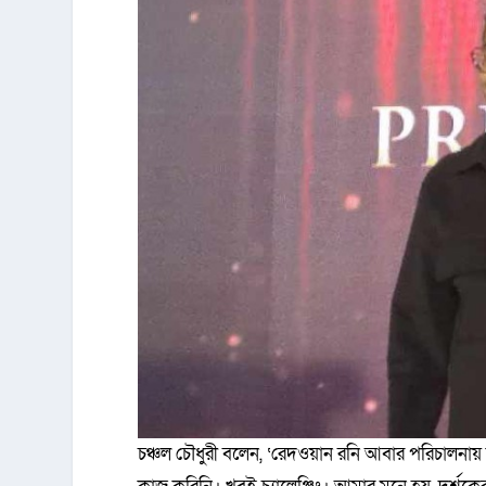
চঞ্চল চৌধুরী বলেন, ‘রেদওয়ান রনি আবার পরিচালনা