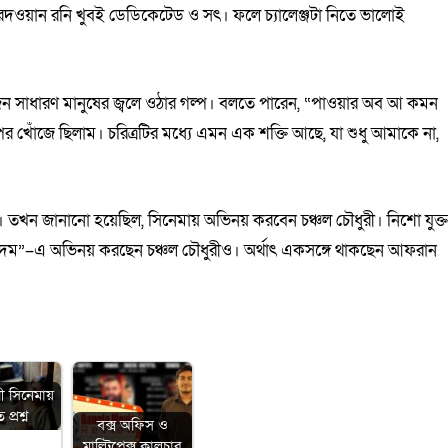
রেদওয়ান রনি খুবই ডেডিকেটেড ও সৎ। ফলে চ্যালেঞ্জটা নিতে ভালোই
একজন সাধারণ মানুষের জ্বলে ওঠার গল্প। বলতে পারেন, “পাওয়ার অব আ কমন
 খোঁজে ছিলাম। চরিত্রটির মধ্যে এমন এক শক্তি আছে, যা শুধু আমাকে না,
খন জানানো হয়েছিল, সিনেমায় অভিনয় করবেন চঞ্চল চৌধুরী। নিশো যুক্
 “দম”–এ অভিনয় করছেন চঞ্চল চৌধুরীও। অর্থাৎ একসঙ্গে থাকছেন আফরান
ী সিনেমায়
প্রশ্ন
বক্স অফিস ও
মাল্টিপ্লেক্স কালচার