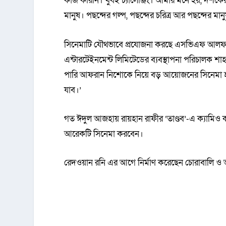
কাজ করিনি। খুবই চ্যালেঞ্জিং। আমার মনে হয়, দর্শ
মানুষ। পছন্দের গল্প, পছন্দের চরিত্র আর পছন্দের মা
সিনেমাটি যৌথভাবে প্রযোজনা করছে এসভিএফ আল
এন্টারটেইনমেন্ট লিমিটেডের ব্যবস্থাপনা পরিচালক শ
পারি আফরান নিশোকে নিয়ে বড় আয়োজনের সিনেমা হচ্ছ
যাব।’
গত ঈদুল আজহায় রায়হান রাফীর ‘তাণ্ডব’-এ ক্যামিও 
আরেকটি সিনেমা করবেন।
রেদওয়ান রনি এর আগে নির্মাণ করেছেন চোরাবালি ও 