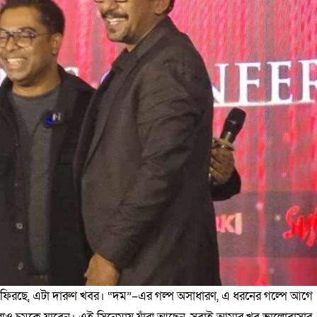
য় ফিরছে, এটা দারুণ খবর। “দম”–এর গল্প অসাধারণ, এ ধরনের গল্পে আগে