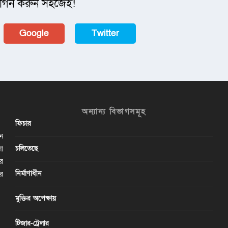
গিন করুন সহজেই!
Google
Twitter
অন্যান্য বিভাগসমূহ
ফিচার
ান
চলিতেছে
লা
ির
নির্মাণাধীন
ের
মুক্তির অপেক্ষায়
টিজার-ট্রেলার