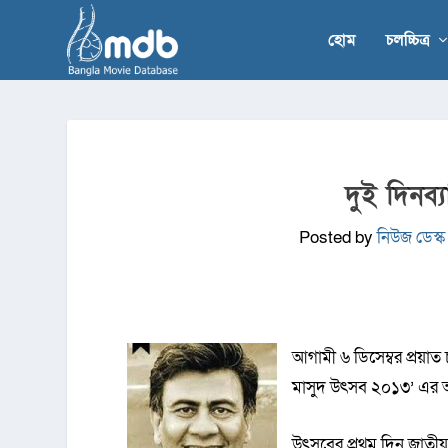
হোম
চলচ্চিত্র
দুই দিনব্
Posted by
নিউজ ডেস্ক
আগামী ৬ ডিসেম্বর প্রয়াত 
মাসুদ উৎসব ২০১৩’ এর আ
উৎসবের প্রথম দিন জাতীয় 