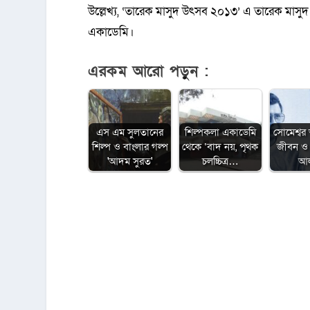
উল্লেখ্য, ‘তারেক মাসুদ উৎসব ২০১৩’ এ তারেক মাসুদ
একাডেমি।
এরকম আরো পড়ুন :
এস এম সুলতানের
শিল্পকলা একাডেমি
সোমেশ্বর 
শিল্প ও বাংলার গল্প
থেকে ‘বাদ নয়, পৃথক
জীবন ও 
'আদম সুরত'
চলচ্চিত্র…
আ