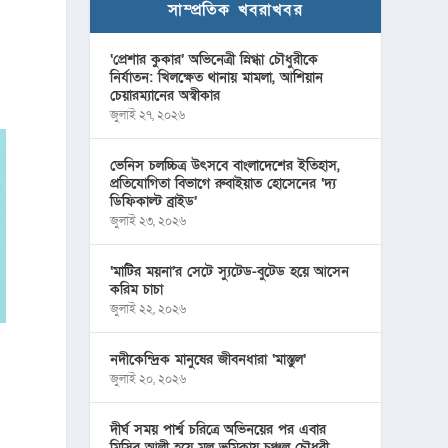
সাম্প্রতিক খবরাখবর
‘প্রেশার কুকার’ অভিনেত্রী স্নিগ্ধা চৌধুরীকে
নির্যাতন: খিলক্ষেত থানায় মামলা, আশিয়ান
চেয়ারম্যানের অস্বীকার
জুলাই ২৭, ২০২৬
ভেনিস চলচ্চিত্র উৎসবে বাংলাদেশের ইতিহাস,
প্রতিযোগিতা বিভাগে রুবাইয়াত হোসেনের ‘দ্য
ডিফিকাল্ট ব্রাইড’
জুলাই ২৩, ২০২৬
‘মাটির ময়না’র সেটে স্যুটেড-বুটেড হয়ে আসেন
করিম চাচা
জুলাই ২২, ২০২৬
নদীকেন্দ্রিক মানুষের জীবনধারা ‘মাস্তুল’
জুলাই ২০, ২০২৬
দীর্ঘ সময় পার্শ্ব চরিত্রে অভিনয়ের পর এবার
মিসির আলী হয়ে মূল ভূমিকায় চঞ্চল চৌধুরী