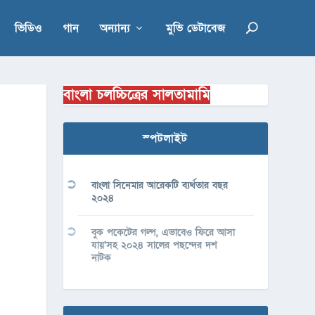
ভিডিও
গান
অন্যান্য
মুভি ডেটাবেজ
বাংলা চলচ্চিত্রের সালতামামি
স্পটলাইট
বাংলা সিনেমার আরেকটি ব্যর্থতার বছর
২০২৪
বুক পকেটের গল্প, এভাবেও ফিরে আসা
যায়’সহ ২০২৪ সালের পছন্দের দশ
নাটক