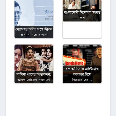
বাংলাদেশী সিনেমায় ভারত
প্রশ্ন
সোমেশ্বর অলির সঙ্গে জীবন
ও গান নিয়ে আলাপ
বক্স অফিস ও মাল্টিপ্লেক্স
নাসিমা খানের আত্মকথন:
কালচার নিয়ে
তারকালোকের দিনগুলো
বিএমআরের…