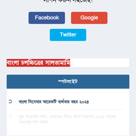
লগিন করুন সহজেই!
Facebook
Google
Twitter
বাংলা চলচ্চিত্রের সালতামামি
স্পটলাইট
বাংলা সিনেমার আরেকটি ব্যর্থতার বছর ২০২৪
বুক পকেটের গল্প, এভাবেও ফিরে আসা যায়’সহ ২০২৪ সালের
পছন্দের দশ নাটক