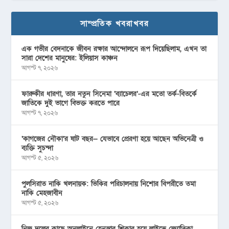
সাম্প্রতিক খবরাখবর
এক গভীর বেদনাকে জীবন রক্ষার আন্দোলনে রূপ দিয়েছিলাম, এখন তা
সারা দেশের মানুষের: ইলিয়াস কাঞ্চন
আগস্ট ৭, ২০২৬
ফারুকীর ধারণা, তার নতুন সিনেমা ‘ব্যাচেলর’-এর মতো তর্ক-বিতর্কে
জাতিকে দুই ভাগে বিভক্ত করতে পারে
আগস্ট ৭, ২০২৬
‘কাগজের নৌকা’র ষাট বছর— যেভাবে প্রেরণা হয়ে আছেন অভিনেত্রী ও
ব্যক্তি সুচন্দা
আগস্ট ৫, ২০২৬
পুলসিরাত নাকি খলনায়ক: ভিকির পরিচালনায় নিশোর বিপরীতে তমা
নাকি মেহজাবীন
আগস্ট ৫, ২০২৬
নিজ দলের কাছে অনলাইনে হেনস্তার শিকার হয়ে লাইভে জ্যোতিকা