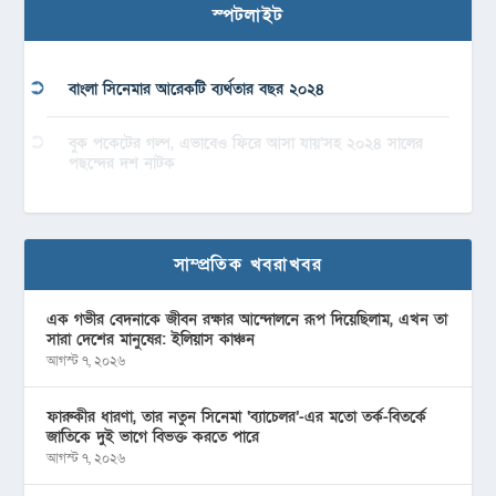
স্পটলাইট
বাংলা সিনেমার আরেকটি ব্যর্থতার বছর ২০২৪
বুক পকেটের গল্প, এভাবেও ফিরে আসা যায়’সহ ২০২৪ সালের
পছন্দের দশ নাটক
সাম্প্রতিক খবরাখবর
এক গভীর বেদনাকে জীবন রক্ষার আন্দোলনে রূপ দিয়েছিলাম, এখন তা
সারা দেশের মানুষের: ইলিয়াস কাঞ্চন
আগস্ট ৭, ২০২৬
ফারুকীর ধারণা, তার নতুন সিনেমা ‘ব্যাচেলর’-এর মতো তর্ক-বিতর্কে
জাতিকে দুই ভাগে বিভক্ত করতে পারে
আগস্ট ৭, ২০২৬