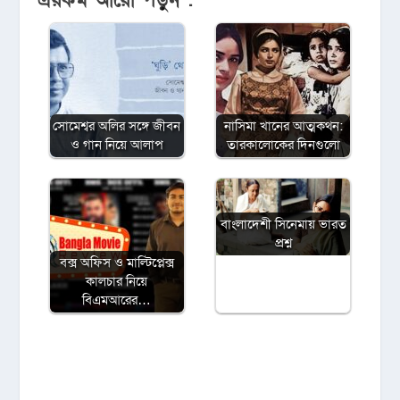
এরকম আরো পড়ুন :
সোমেশ্বর অলির সঙ্গে জীবন
নাসিমা খানের আত্মকথন:
ও গান নিয়ে আলাপ
তারকালোকের দিনগুলো
বাংলাদেশী সিনেমায় ভারত
প্রশ্ন
বক্স অফিস ও মাল্টিপ্লেক্স
কালচার নিয়ে
বিএমআরের…