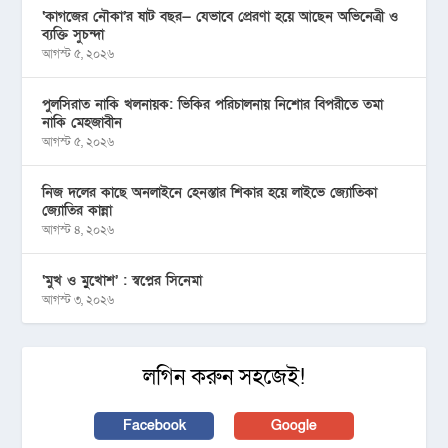
‘কাগজের নৌকা’র ষাট বছর— যেভাবে প্রেরণা হয়ে আছেন অভিনেত্রী ও
ব্যক্তি সুচন্দা
আগস্ট ৫, ২০২৬
পুলসিরাত নাকি খলনায়ক: ভিকির পরিচালনায় নিশোর বিপরীতে তমা
নাকি মেহজাবীন
আগস্ট ৫, ২০২৬
নিজ দলের কাছে অনলাইনে হেনস্তার শিকার হয়ে লাইভে জ্যোতিকা
জ্যোতির কান্না
আগস্ট ৪, ২০২৬
‘মুখ ও মু্খোশ’ : স্বপ্নের সিনেমা
আগস্ট ৩, ২০২৬
লগিন করুন সহজেই!
Facebook
Google