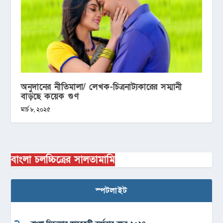
অনুদানের নীতিমালা/ লেখক-চিত্রনাট্যকারের সম্মানী
বাড়ছে কয়েক গুণ
মার্চ ৮, ২০২৫
বাংলা চলচ্চিত্রের সালতামামি
স্পটলাইট