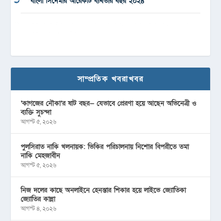
বাংলা সিনেমার আরেকটি ব্যর্থতার বছর ২০২৪
বুক পকেটের গল্প, এভাবেও ফিরে আসা যায়’সহ ২০২৪ সালের
পছন্দের দশ নাটক
সাম্প্রতিক খবরাখবর
‘কাগজের নৌকা’র ষাট বছর— যেভাবে প্রেরণা হয়ে আছেন অভিনেত্রী ও
ব্যক্তি সুচন্দা
আগস্ট ৫, ২০২৬
পুলসিরাত নাকি খলনায়ক: ভিকির পরিচালনায় নিশোর বিপরীতে তমা
নাকি মেহজাবীন
আগস্ট ৫, ২০২৬
নিজ দলের কাছে অনলাইনে হেনস্তার শিকার হয়ে লাইভে জ্যোতিকা
জ্যোতির কান্না
আগস্ট ৪, ২০২৬