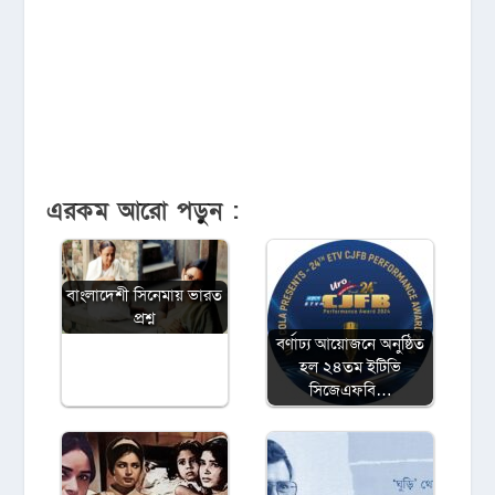
এরকম আরো পড়ুন :
বাংলাদেশী সিনেমায় ভারত
প্রশ্ন
বর্ণাঢ্য আয়োজনে অনুষ্ঠিত
হল ২৪তম ইটিভি
সিজেএফবি…