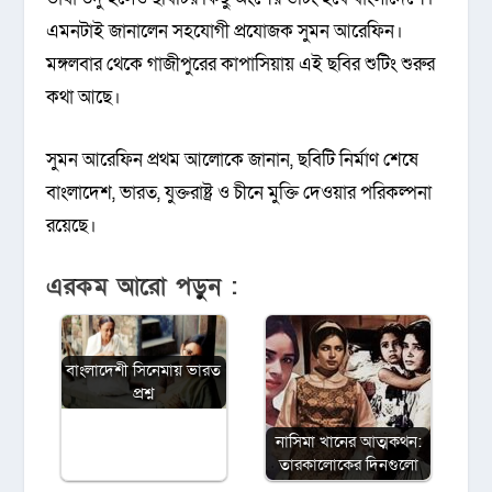
এমনটাই জানালেন সহযোগী প্রযোজক সুমন আরেফিন।
মঙ্গলবার থেকে গাজীপুরের কাপাসিয়ায় এই ছবির শুটিং শুরুর
কথা আছে।
সুমন আরেফিন প্রথম আলোকে জানান, ছবিটি নির্মাণ শেষে
বাংলাদেশ, ভারত, যুক্তরাষ্ট্র ও চীনে মুক্তি দেওয়ার পরিকল্পনা
রয়েছে।
এরকম আরো পড়ুন :
বাংলাদেশী সিনেমায় ভারত
প্রশ্ন
নাসিমা খানের আত্মকথন:
তারকালোকের দিনগুলো