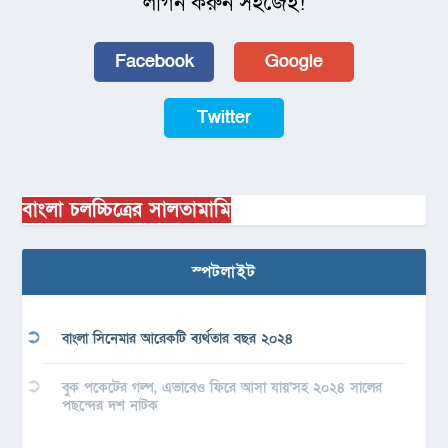
লগিন করুন সহজেই!
Facebook
Google
Twitter
বাংলা চলচ্চিত্রের সালতামামি
স্পটলাইট
বাংলা সিনেমার আরেকটি ব্যর্থতার বছর ২০২৪
বুক পকেটের গল্প, এভাবেও ফিরে আসা যায়’সহ ২০২৪ সালের
পছন্দের দশ নাটক