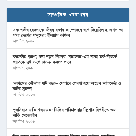
সাম্প্রতিক খবরাখবর
এক গভীর বেদনাকে জীবন রক্ষার আন্দোলনে রূপ দিয়েছিলাম, এখন তা
সারা দেশের মানুষের: ইলিয়াস কাঞ্চন
আগস্ট ৭, ২০২৬
ফারুকীর ধারণা, তার নতুন সিনেমা ‘ব্যাচেলর’-এর মতো তর্ক-বিতর্কে
জাতিকে দুই ভাগে বিভক্ত করতে পারে
আগস্ট ৭, ২০২৬
‘কাগজের নৌকা’র ষাট বছর— যেভাবে প্রেরণা হয়ে আছেন অভিনেত্রী ও
ব্যক্তি সুচন্দা
আগস্ট ৫, ২০২৬
পুলসিরাত নাকি খলনায়ক: ভিকির পরিচালনায় নিশোর বিপরীতে তমা
নাকি মেহজাবীন
আগস্ট ৫, ২০২৬