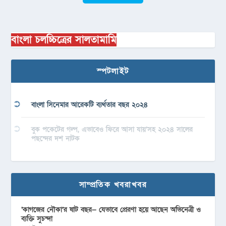
বাংলা চলচ্চিত্রের সালতামামি
স্পটলাইট
বাংলা সিনেমার আরেকটি ব্যর্থতার বছর ২০২৪
বুক পকেটের গল্প, এভাবেও ফিরে আসা যায়’সহ ২০২৪ সালের
পছন্দের দশ নাটক
সাম্প্রতিক খবরাখবর
‘কাগজের নৌকা’র ষাট বছর— যেভাবে প্রেরণা হয়ে আছেন অভিনেত্রী ও
ব্যক্তি সুচন্দা