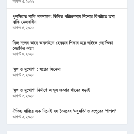
আগস্ট ৫, ২০২৬
পুলসিরাত নাকি খলনায়ক: ভিকির পরিচালনায় নিশোর বিপরীতে তমা
নাকি মেহজাবীন
আগস্ট ৫, ২০২৬
নিজ দলের কাছে অনলাইনে হেনস্তার শিকার হয়ে লাইভে জ্যোতিকা
জ্যোতির কান্না
আগস্ট ৪, ২০২৬
‘মুখ ও মু্খোশ’ : স্বপ্নের সিনেমা
আগস্ট ৩, ২০২৬
‘মুখ ও মুখোশ’ নির্মাণে আব্দুল জব্বার খানের লড়াই
আগস্ট ৩, ২০২৬
ঐতিহ্য হারিয়ে এক দিনেই বন্ধ ভৈরবের ‘মধুমতি’ ও রংপুরের ‘শাপলা’
আগস্ট ২, ২০২৬