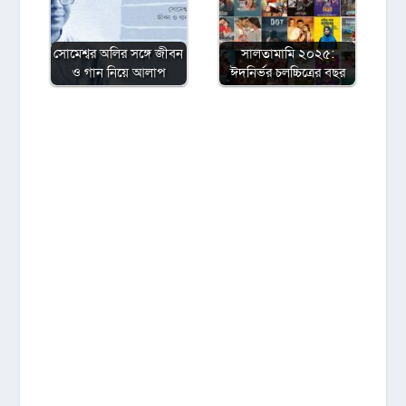
সোমেশ্বর অলির সঙ্গে জীবন
সালতামামি ২০২৫:
ও গান নিয়ে আলাপ
ঈদনির্ভর চলচ্চিত্রের বছর