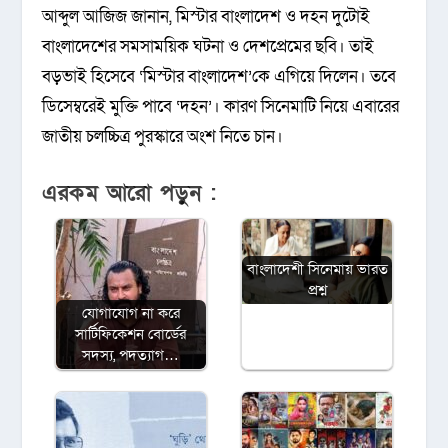
আব্দুল আজিজ জানান, মিস্টার বাংলাদেশ ও দহন দুটোই
বাংলাদেশের সমসাময়িক ঘটনা ও দেশপ্রেমের ছবি। তাই
বড়ভাই হিসেবে ‘মিস্টার বাংলাদেশ’কে এগিয়ে দিলেন। তবে
ডিসেম্বরেই মুক্তি পাবে ‘দহন’। কারণ সিনেমাটি নিয়ে এবারের
জাতীয় চলচ্চিত্র পুরস্কারে অংশ নিতে চান।
এরকম আরো পড়ুন :
বাংলাদেশী সিনেমায় ভারত
প্রশ্ন
যোগাযোগ না করে
সার্টিফিকেশন বোর্ডের
সদস্য, পদত্যাগ…