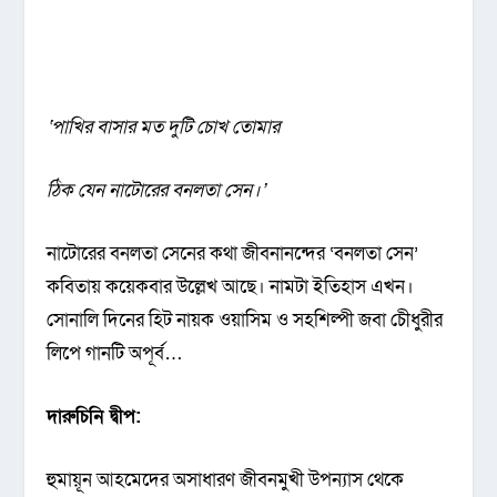
‘
পাখির বাসার মত দুটি চোখ তোমার
ঠিক যেন নাটোরের বনলতা সেন।
’
নাটোরের বনলতা সেনের কথা জীবনানন্দের ‘বনলতা সেন’
কবিতায় কয়েকবার উল্লেখ আছে। নামটা ইতিহাস এখন।
সোনালি দিনের হিট নায়ক ওয়াসিম ও সহশিল্পী জবা চেীধুরীর
লিপে গানটি অপূর্ব…
দারুচিনি দ্বীপ:
হুমায়ূন আহমেদের অসাধারণ জীবনমুখী উপন্যাস থেকে