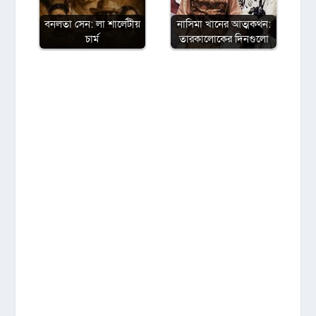
বনলতা সেন: লা শার্লেটীয়
নাসিমা খানের আত্মকথন:
চার্ম
তারকালোকের দিনগুলো