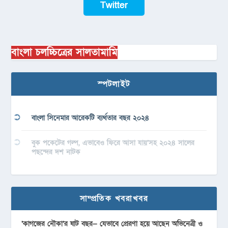
Twitter
বাংলা চলচ্চিত্রের সালতামামি
স্পটলাইট
বাংলা সিনেমার আরেকটি ব্যর্থতার বছর ২০২৪
বুক পকেটের গল্প, এভাবেও ফিরে আসা যায়’সহ ২০২৪ সালের
পছন্দের দশ নাটক
সাম্প্রতিক খবরাখবর
‘কাগজের নৌকা’র ষাট বছর— যেভাবে প্রেরণা হয়ে আছেন অভিনেত্রী ও