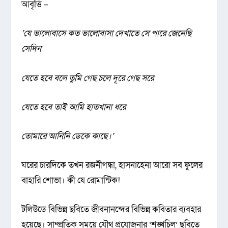
আবৃত্তি –
‘
যে ভালোবাসে কত ভালোবাসা দেখাতে সে পারে জেনেছি
সেদিন
যেতে হবে বলে তুমি গেছ চলে দূরে গেছ সরে
যেতে হবে তাই আমি হাতখানা ধরে
তোমারে আনিনি ডেকে কাছে।
’
ঘরের চারদিকে তখন রজনীগন্ধা, হাসনাহেনা আরো সব ফুলের
বাহারি শোভা। কী যে রোমান্টিক!
টলিউডে বিভিন্ন ছবিতে জীবনানন্দের বিভিন্ন কবিতার ব্যবহার
হয়েছে। সাম্প্রতিক সময়ে যৌথ প্রযোজনার ‘শঙ্খচিল’ ছবিতে