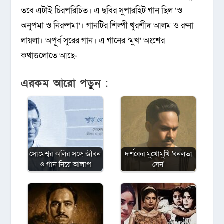
তবে এটাই চিরপরিচিত। এ ছবির সুপারহিট গান ছিল ‘ও
অনুপমা ও নিরুপমা’। গানটির শিল্পী খুরশীদ আলম ও রুনা
লায়লা। অপূর্ব সুরের গান। এ গানের ‘মুখ’ অংশের
কথাগুলোতে আছে-
এরকম আরো পড়ুন :
সোমেশ্বর অলির সঙ্গে জীবন
দর্শকের মুখোমুখি 'বনলতা
ও গান নিয়ে আলাপ
সেন'