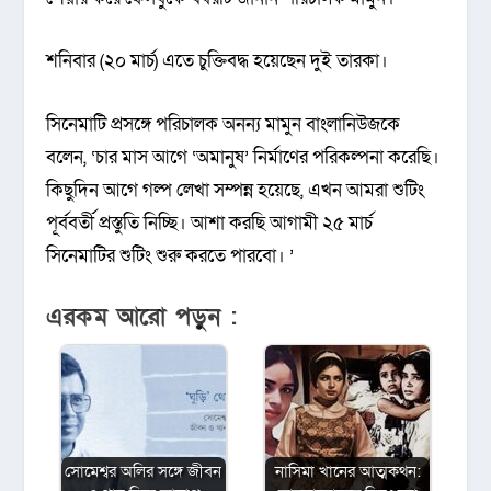
শনিবার (২০ মার্চ) এতে চুক্তিবদ্ধ হয়েছেন দুই তারকা।
সিনেমাটি প্রসঙ্গে পরিচালক অনন্য মামুন বাংলানিউজকে
বলেন, ‘চার মাস আগে ‘অমানুষ’ নির্মাণের পরিকল্পনা করেছি।
কিছুদিন আগে গল্প লেখা সম্পন্ন হয়েছে, এখন আমরা শুটিং
পূর্ববর্তী প্রস্তুতি নিচ্ছি। আশা করছি আগামী ২৫ মার্চ
সিনেমাটির শুটিং শুরু করতে পারবো। ’
এরকম আরো পড়ুন :
সোমেশ্বর অলির সঙ্গে জীবন
নাসিমা খানের আত্মকথন: