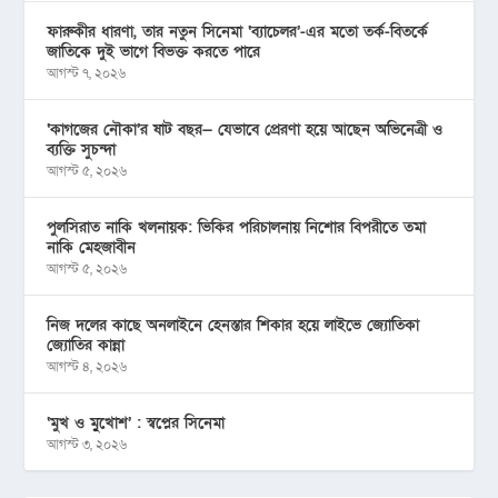
ফারুকীর ধারণা, তার নতুন সিনেমা ‘ব্যাচেলর’-এর মতো তর্ক-বিতর্কে
জাতিকে দুই ভাগে বিভক্ত করতে পারে
আগস্ট ৭, ২০২৬
‘কাগজের নৌকা’র ষাট বছর— যেভাবে প্রেরণা হয়ে আছেন অভিনেত্রী ও
ব্যক্তি সুচন্দা
আগস্ট ৫, ২০২৬
পুলসিরাত নাকি খলনায়ক: ভিকির পরিচালনায় নিশোর বিপরীতে তমা
নাকি মেহজাবীন
আগস্ট ৫, ২০২৬
নিজ দলের কাছে অনলাইনে হেনস্তার শিকার হয়ে লাইভে জ্যোতিকা
জ্যোতির কান্না
আগস্ট ৪, ২০২৬
‘মুখ ও মু্খোশ’ : স্বপ্নের সিনেমা
আগস্ট ৩, ২০২৬