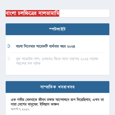
বাংলা চলচ্চিত্রের সালতামামি
স্পটলাইট
বাংলা সিনেমার আরেকটি ব্যর্থতার বছর ২০২৪
বুক পকেটের গল্প, এভাবেও ফিরে আসা যায়’সহ ২০২৪ সালের
পছন্দের দশ নাটক
সাম্প্রতিক খবরাখবর
এক গভীর বেদনাকে জীবন রক্ষার আন্দোলনে রূপ দিয়েছিলাম, এখন তা
সারা দেশের মানুষের: ইলিয়াস কাঞ্চন
আগস্ট ৭, ২০২৬