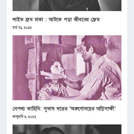
লাইভ ফ্রম ঢাকা : আটকে পড়া জীবনের ফ্রেম
মার্চ ৩১, ২০১৯
নেপথ্য কাহিনি: সুভাষ দত্তের ‘অরুণোদয়ের অগ্নিসাক্ষী’
জানুয়ারি ৯, ২০২২