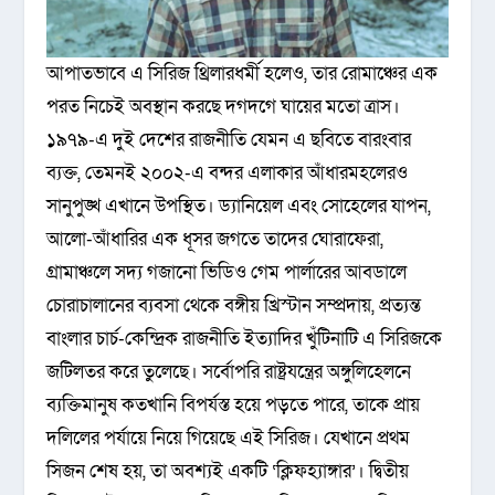
আপাতভাবে এ সিরিজ থ্রিলারধর্মী হলেও, তার রোমাঞ্চের এক
পরত নিচেই অবস্থান করছে দগদগে ঘায়ের মতো ত্রাস।
১৯৭৯-এ দুই দেশের রাজনীতি যেমন এ ছবিতে বারংবার
ব্যক্ত, তেমনই ২০০২-এ বন্দর এলাকার আঁধারমহলেরও
সানুপুঙ্খ এখানে উপস্থিত। ড্যানিয়েল এবং সোহেলের যাপন,
আলো-আঁধারির এক ধূসর জগতে তাদের ঘোরাফেরা,
গ্রামাঞ্চলে সদ্য গজানো ভিডিও গেম পার্লারের আবডালে
চোরাচালানের ব্যবসা থেকে বঙ্গীয় খ্রিস্টান সম্প্রদায়, প্রত্যন্ত
বাংলার চার্চ-কেন্দ্রিক রাজনীতি ইত্যাদির খুঁটিনাটি এ সিরিজকে
জটিলতর করে তুলেছে। সর্বোপরি রাষ্ট্রযন্ত্রের অঙ্গুলিহেলনে
ব্যক্তিমানুষ কতখানি বিপর্যস্ত হয়ে পড়তে পারে, তাকে প্রায়
দলিলের পর্যায়ে নিয়ে গিয়েছে এই সিরিজ। যেখানে প্রথম
সিজন শেষ হয়, তা অবশ্যই একটি ‘ক্লিফহ্যাঙ্গার’। দ্বিতীয়