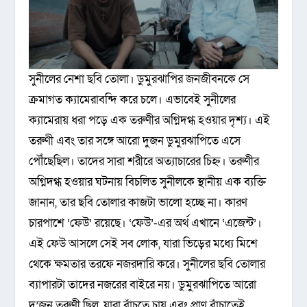
সুনীলের নেশা ছবি তোলা। ডুমুরঝাপির জনজীবনকে সে
ক্রমাগত ক্যামেরাবন্দি করে চলে। এভাবেই সুনীলের
ক্যামেরায় ধরা পড়ে এক তরুণীর অগ্নিদগ্ধ হওয়ার দৃশ্য। এই
তরুণী এবং তার সঙ্গে আরো দুজন ডুমুরঝাপিতে এসে
পৌঁছেছিল। তাদের সারা শরীরে অত্যাচারের চিহ্ন। তরুণীর
অগ্নিদগ্ধ হওয়ার ঘটনায় বিচলিত সুনীলকে স্থানীয় এক ব্যক্তি
জানান, তার ছবি তোলার কাজটা ভালো হচ্ছে না। কারণ
চারপাশে ‘ফেউ’ রয়েছে। ‘ফেউ’-এর অর্থ এখানে ‘এজেন্ট’।
এই ফেউ আসলে সেই সব লোক, যারা ভিড়ের মধ্যে মিশে
থেকে ক্ষমতার তরফে নজরদারি করে। সুনীলের ছবি তোলার
ব্যাপারটা তাদের নজরের বাইরে নয়। ডুমুরঝাপিতে আরো
দু’জন তরুণী ছিল, যারা বাঁচতে চায় এবং প্রাণ বাঁচাতেই