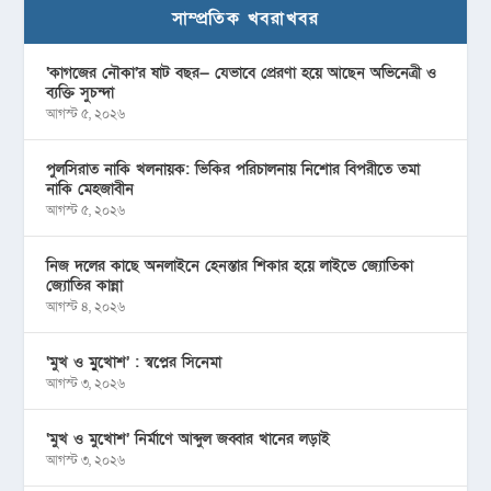
সাম্প্রতিক খবরাখবর
‘কাগজের নৌকা’র ষাট বছর— যেভাবে প্রেরণা হয়ে আছেন অভিনেত্রী ও
ব্যক্তি সুচন্দা
আগস্ট ৫, ২০২৬
পুলসিরাত নাকি খলনায়ক: ভিকির পরিচালনায় নিশোর বিপরীতে তমা
নাকি মেহজাবীন
আগস্ট ৫, ২০২৬
নিজ দলের কাছে অনলাইনে হেনস্তার শিকার হয়ে লাইভে জ্যোতিকা
জ্যোতির কান্না
আগস্ট ৪, ২০২৬
‘মুখ ও মু্খোশ’ : স্বপ্নের সিনেমা
আগস্ট ৩, ২০২৬
‘মুখ ও মুখোশ’ নির্মাণে আব্দুল জব্বার খানের লড়াই
আগস্ট ৩, ২০২৬