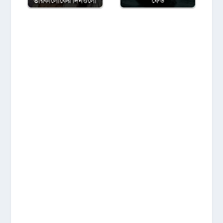
তারকালোকের দিনগুলো
‘ফেউ’