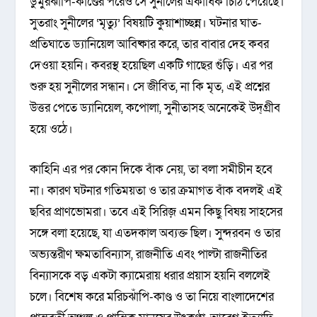
ডুমুরঝাপি-কাণ্ডের পরেও সে সুনীলের একাধিক চিঠি পেয়েছে।
সুতরাং সুনীলের ‘মৃত্যু’ বিষয়টি কুয়াশাচ্ছন্ন। ঘটনার ঘাত-
প্রতিঘাতে ড্যানিয়েল আবিষ্কার করে, তার বাবার দেহ কবর
দেওয়া হয়নি। কবরস্থ হয়েছিল একটি গাছের গুঁড়ি। এর পর
শুরু হয় সুনীলের সন্ধান। সে জীবিত, না কি মৃত, এই প্রশ্নের
উত্তর পেতে ড্যানিয়েল, কপোলা, সুনীতাসহ অনেকেই উদ্‌গ্রীব
হয়ে ওঠে।
কাহিনি এর পর কোন দিকে বাঁক নেয়, তা বলা সমীচীন হবে
না। কারণ ঘটনার গতিময়তা ও তার ক্রমাগত বাঁক বদলই এই
ছবির প্রাণভোমরা। তবে এই সিরিজ় এমন কিছু বিষয় সাহসের
সঙ্গে বলা হয়েছে, যা এতদকাল অব্যক্ত ছিল। সুন্দরবন ও তার
অভ্যন্তরীণ ক্ষমতাবিন্যাস, রাজনীতি এবং পাল্টা রাজনীতির
বিন্যাসকে বড় একটা ক্যামেরায় ধরার প্রয়াস হয়নি বললেই
চলে। বিশেষ করে মরিচঝাঁপি-কাণ্ড ও তা নিয়ে বাংলাদেশের