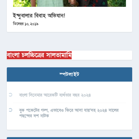
ইন্দুবালার বিবাহ অভিযান!
ডিসেম্বর ১০, ২০১৯
বাংলা চলচ্চিত্রের সালতামামি
স্পটলাইট
বাংলা সিনেমার আরেকটি ব্যর্থতার বছর ২০২৪
বুক পকেটের গল্প, এভাবেও ফিরে আসা যায়’সহ ২০২৪ সালের
পছন্দের দশ নাটক