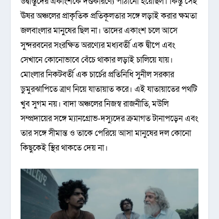
উদ্বাস্তুদের একাংশকে দণ্ডকারণ্যে পাঠানো হয়েছিল। কিন্তু সেই
ঊষর অঞ্চলের প্রাকৃতিক প্রতিকূলতার সঙ্গে লড়াই করার ক্ষমতা
জলবাংলার মানুষের ছিল না। তাদের একাংশ চলে আসে
সুন্দরবনের সংরক্ষিত অরণ্যের মধ্যবর্তী এক দ্বীপে এবং
সেখানে কোনোভাবে বেঁচে থাকার লড়াই চালিয়ে যায়।
মোংলার নিকটবর্তী এক চার্চের প্রতিনিধি সুনীল সরকার
ডুমুরঝাপিতে ত্রাণ নিয়ে যাতায়াত করে। এই যাতায়াতের পথটি
খুব সুগম নয়। বাদা অঞ্চলের নিজস্ব রাজনীতি, মউলি
সম্প্রদায়ের সঙ্গে ম্যানগ্রোভ-দস্যুদের ক্রমাগত টানাপড়েন এবং
তার সঙ্গে সীমান্ত ও তাকে পেরিয়ে আসা মানুষের দল কোনো
কিছুকেই স্থির থাকতে দেয় না।