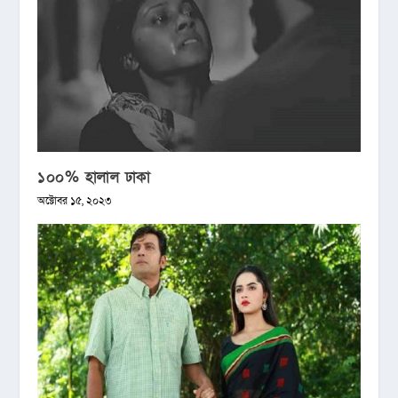
১০০% হালাল ঢাকা
অক্টোবর ১৫, ২০২৩