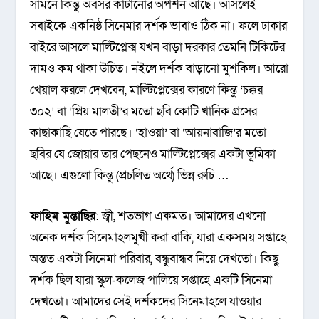
সামনে কিন্তু অবসর কাটানোর অপশন আছে। আসলেই
সবাইকে একনিষ্ঠ সিনেমার দর্শক ভাবাও ঠিক না। ফলে ঢাকার
বাইরে আসলে মাল্টিপ্লেক্স যখন বাড়া দরকার তেমনি টিকিটের
দামও কম থাকা উচিত। নইলে দর্শক বাড়ানো মুশকিল। আরো
খেয়াল করলে দেখবেন, মাল্টিপ্লেক্সের কারণে কিন্তু ‌‘চক্কর
৩০২’ বা ‘প্রিয় মালতী’র মতো ছবি কোটি খানিক গ্রসের
কাছাকাছি যেতে পারছে। ‘হাওয়া’ বা ‘আয়নাবাজি’র মতো
ছবির যে জোয়ার তার পেছনেও মাল্টিপ্লেক্সের একটা ভূমিকা
আছে। এগুলো কিন্তু (প্রচলিত অর্থে) ভিন্ন রুচি …
ফাহিম মুন্তাছির
: জ্বী, শতভাগ একমত। আমাদের এখনো
অনেক দর্শক সিনেমাহলমুখী করা বাকি, যারা একসময় সপ্তাহে
অন্তত একটা সিনেমা পরিবার, বন্ধুবান্ধব নিয়ে দেখতো। কিছু
দর্শক ছিল যারা স্কুল-কলেজ পালিয়ে সপ্তাহে একটি সিনেমা
দেখতো। আমাদের সেই দর্শকদের সিনেমাহলে যাওয়ার