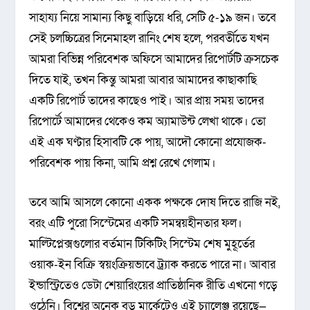
সাহায্য নিয়ে সামান্য কিছু বাড়িয়ে ধরি, সেটি ৫-১৯ জন। তবে
সেই চলচ্চিত্রের সিনেমাহল রানিং শেষ হলে, পরবর্তীতে যখন
আমরা বিভিন্ন পরিবেশক অফিসে আমাদের রিপোর্টটি ক্রসচেক
দিতে যাই, তখন কিন্তু আমরা আবার আমাদের কাছাকাছি
একটি রিপোর্ট তাদের কাছেও পাই। আর প্রায় সময় তাদের
রিপোর্টে আমাদের থেকেও কম অ্যামাউন্ট লেখা থাকে। তো
এই এক ঘণ্টার হিসাবটি কে পায়, আদৌ কোনো প্রযোজক-
পরিবেশক পায় কিনা, আমি প্রশ্ন রেখে গেলাম।
তবে আমি আসলে কোনো একক পক্ষকে দোষ দিতে রাজি নই,
বরং এটি পুরো সিস্টেমের একটি সমন্বয়হীনতার ফল।
মাল্টিপ্লেক্সগুলোর বর্তমান টিকিটিং সিস্টেম শেষ মুহূর্তের
ওয়াক-ইন বিক্রি স্বয়ংক্রিয়ভাবে ট্র্যাক করতে পারে না। আবার
ইন্ডাস্ট্রিতেও ডেটা শেয়ারিংয়ের প্রাতিষ্ঠানিক রীতি এখনো গড়ে
ওঠেনি। বিশ্বের অনেক বড় মার্কেটেও এই চ্যালেঞ্জ রয়েছে—