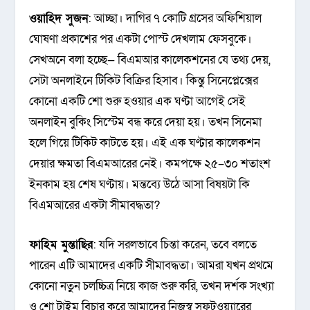
ওয়াহিদ সুজন
: আচ্ছা। দাগির ৭ কোটি গ্রসের অফিশিয়াল
ঘোষণা প্রকাশের পর একটা পোস্ট দেখলাম ফেসবুকে।
সেখঅনে বলা হচ্ছে— বিএমআর কালেকশনের যে তথ্য দেয়,
সেটা অনলাইনে টিকিট বিক্রির হিসাব। কিন্তু সিনেপ্লেক্সের
কোনো একটি শো শুরু হওয়ার এক ঘণ্টা আগেই সেই
অনলাইন বুকিং সিস্টেম বন্ধ করে দেয়া হয়। তখন সিনেমা
হলে গিয়ে টিকিট কাটতে হয়। এই এক ঘণ্টার কালেকশন
দেয়ার ক্ষমতা বিএমআরের নেই। কমপক্ষে ২৫–৩০ শতাংশ
ইনকাম হয় শেষ ঘণ্টায়। মন্তব্যে উঠে আসা বিষয়টা কি
বিএমআরের একটা সীমাবদ্ধতা?
ফাহিম মুন্তাছির
: যদি সরলভাবে চিন্তা করেন, তবে বলতে
পারেন এটি আমাদের একটি সীমাবদ্ধতা। আমরা যখন প্রথমে
কোনো নতুন চলচ্চিত্র নিয়ে কাজ শুরু করি, তখন দর্শক সংখ্যা
ও শো টাইম বিচার করে আমাদের নিজস্ব সফটওয়্যারের