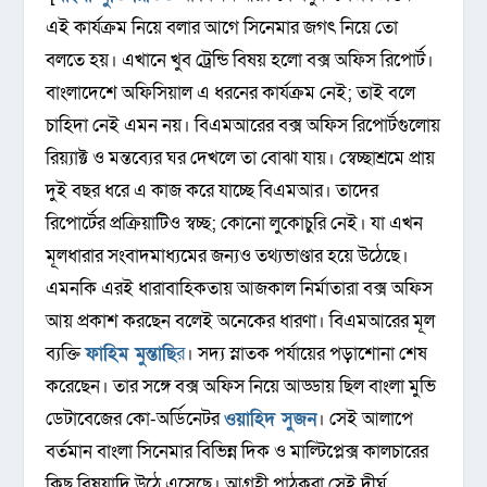
এই কার্যক্রম নিয়ে বলার আগে সিনেমার জগৎ নিয়ে তো
বলতে হয়। এখানে খুব ট্রেন্ডি বিষয় হলো বক্স অফিস রিপোর্ট।
বাংলাদেশে অফিসিয়াল এ ধরনের কার্যক্রম নেই; তাই বলে
চাহিদা নেই এমন নয়। বিএমআরের বক্স অফিস রিপোর্টগুলোয়
রিয়্যাক্ট ও মন্তব্যের ঘর দেখলে তা বোঝা যায়। স্বেচ্ছাশ্রমে প্রায়
দুই বছর ধরে এ কাজ করে যাচ্ছে বিএমআর। তাদের
রিপোর্টের প্রক্রিয়াটিও স্বচ্ছ; কোনো লুকোচুরি নেই। যা এখন
মূলধারার সংবাদমাধ্যমের জন্যও তথ্যভাণ্ডার হয়ে উঠেছে।
এমনকি এরই ধারাবাহিকতায় আজকাল নির্মাতারা বক্স অফিস
আয় প্রকাশ করছেন বলেই অনেকের ধারণা। বিএমআরের মূল
ব্যক্তি
ফাহিম মুন্তাছি
র
। সদ্য স্নাতক পর্যায়ের পড়াশোনা শেষ
করেছেন। তার সঙ্গে বক্স অফিস নিয়ে আড্ডায় ছিল বাংলা মুভি
ডেটাবেজের কো-অর্ডিনেটর
ওয়াহিদ সুজন
। সেই আলাপে
বর্তমান বাংলা সিনেমার বিভিন্ন দিক ও মাল্টিপ্লেক্স কালচারের
কিছু বিষয়াদি উঠে এসেছে। আগ্রহী পাঠকরা সেই দীর্ঘ