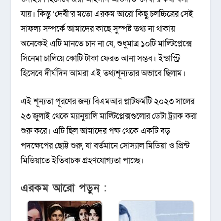
যায়। কিন্তু ‘দেবী’র মতো এরকম আরো কিছু চলচ্চিত্রের সেই
সাফল্য সম্পর্কে আমাদের কাছে সুস্পষ্ট তথ্য না থাকায়
অনেকেই এটি মানতে চান না যে, শুধুমাত্র ১০টি মাল্টিপ্লেক্সে
সিনেমা চালিয়ে কোটি টাকা ফেরত আনা সম্ভব। ইন্ডাস্ট্রি
হিসেবে দীর্ঘদিন আমরা এই তথ্যশূন্যতার অভাবে ছিলাম।
এই শূন্যতা পূরণের জন্য বিএমআর প্লাটফর্মটি ২০২৩ সালের
২৩ জুলাই থেকে ম্যানুয়ালি মাল্টিপ্লেক্সগুলোর ডেটা ট্র‍্যাক করা
শুরু করে। এটি ছিল আমাদের পক্ষ থেকে একটি বড়
পদক্ষেপের ছোট্ট শুরু, যা বর্তমানে সোস্যাল মিডিয়া ও প্রিন্ট
মিডিয়াতে ইতিবাচক গ্রহণযোগ্যতা পাচ্ছে।
এরকম আরো পড়ুন :