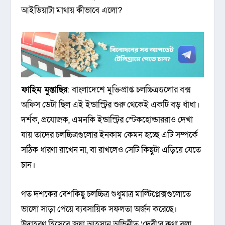
আইডিয়াটা মাথায় কীভাবে এলো?
ফাহিম মুন্তাছির
: বাংলাদেশে মুক্তিপ্রাপ্ত চলচ্চিত্রগুলোর বক্স
অফিস ডেটা ছিল এই ইন্ডাস্ট্রির শুরু থেকেই একটি বড় ধাঁধা।
দর্শক, প্রযোজক, এমনকি ইন্ডাস্ট্রির স্টেকহোল্ডাররাও দেখা
যায় তাদের চলচ্চিত্রগুলোর ইনকাম কেমন হচ্ছে এটি সম্পর্কে
সঠিক ধারণা রাখেন না, বা রাখলেও সেটি কিছুটা এড়িয়ে যেতে
চান।
গত দশকের বেশকিছু চলচ্চিত্র শুধুমাত্র মাল্টিপ্লেক্সগুলোতে
ভালো সাড়া পেয়ে ব্যবসায়িক সফলতা অর্জন করেছে।
উদাহরণ হিসেবে জয়া আহসান অভিনীত ‘দেবী’র কথা বলা