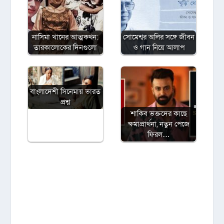
নাসিমা খানের আত্মকথন:
সোমেশ্বর অলির সঙ্গে জীবন
তারকালোকের দিনগুলো
ও গান নিয়ে আলাপ
বাংলাদেশী সিনেমায় ভারত
প্রশ্ন
শাকিব ভক্তদের কাছে
ক্ষমাপ্রার্থনা, নতুন পেজে
ফিরল…