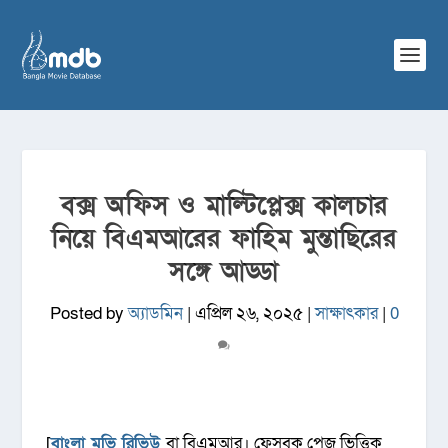
বক্স অফিস ও মাল্টিপ্লেক্স কালচার
নিয়ে বিএমআরের ফাহিম মুন্তাছিরের
সঙ্গে আড্ডা
Posted by
অ্যাডমিন
|
এপ্রিল ২৬, ২০২৫
|
সাক্ষাৎকার
|
0
[
বাংলা মুভি রিভিউ
বা বিএমআর। ফেসবুক পেজ ভিত্তিক