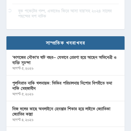
বুক পকেটের গল্প, এভাবেও ফিরে আসা যায়’সহ ২০২৪ সালের
পছন্দের দশ নাটক
সাম্প্রতিক খবরাখবর
‘কাগজের নৌকা’র ষাট বছর— যেভাবে প্রেরণা হয়ে আছেন অভিনেত্রী ও
ব্যক্তি সুচন্দা
আগস্ট ৫, ২০২৬
পুলসিরাত নাকি খলনায়ক: ভিকির পরিচালনায় নিশোর বিপরীতে তমা
নাকি মেহজাবীন
আগস্ট ৫, ২০২৬
নিজ দলের কাছে অনলাইনে হেনস্তার শিকার হয়ে লাইভে জ্যোতিকা
জ্যোতির কান্না
আগস্ট ৪, ২০২৬