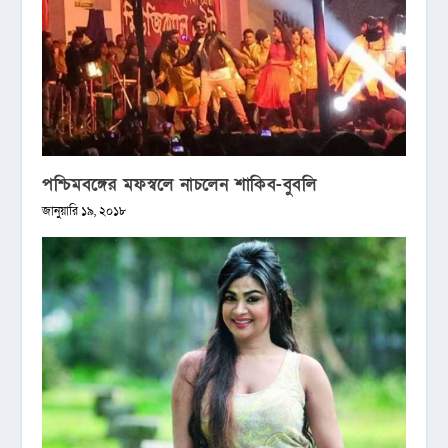
পশ্চিমবঙ্গের মফস্বলে নাচলেন শাকিব-বুবলি
জানুয়ারি ১৯, ২০১৮