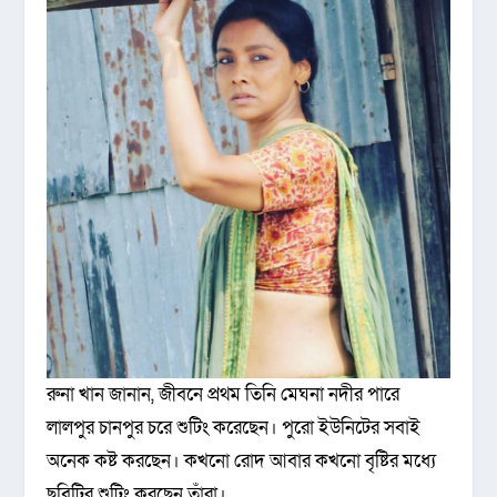
রুনা খান জানান, জীবনে প্রথম তিনি মেঘনা নদীর পারে
লালপুর চানপুর চরে শুটিং করেছেন। পুরো ইউনিটের সবাই
অনেক কষ্ট করছেন। কখনো রোদ আবার কখনো বৃষ্টির মধ্যে
ছবিটির শুটিং করছেন তাঁরা।