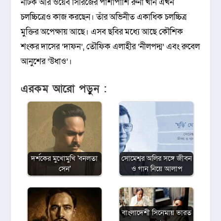
নাটক আর ওয়েব সিরিজের পাশাপাশি রুনা খান এখন
চলচ্চিত্রেও কাজ করছেন। তাঁর অভিনীত একাধিক চলচ্চিত্র
মুক্তির অপেক্ষায় আছে। এসব ছবির মধ্যে আছে কৌশিক
শংকর দাসের ‘দাফন’, তৌফিক এলাহীর ‘নীলপদ্ম’ এবং রুবেল
আনুশের ‘উধাও’।
এরকম আরো পড়ুন :
দর্শকের মুখোমুখি 'বনলতা
সোমেশ্বর অলির সঙ্গে জীবন
সেন'
ও গান নিয়ে আলাপ
বাংলাদেশী সিনেমায় ভারত