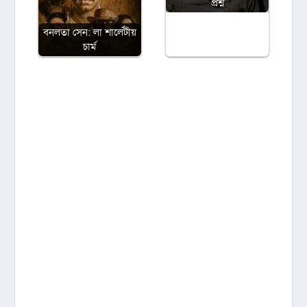
প্রশ্ন
বনলতা সেন: লা শার্লেটীয়
চার্ম