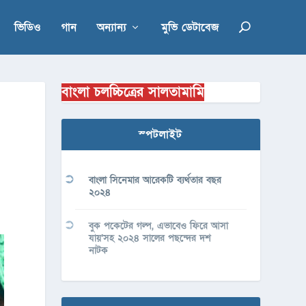
ভিডিও
গান
অন্যান্য
মুভি ডেটাবেজ
বাংলা চলচ্চিত্রের সালতামামি
স্পটলাইট
বাংলা সিনেমার আরেকটি ব্যর্থতার বছর
২০২৪
বুক পকেটের গল্প, এভাবেও ফিরে আসা
যায়’সহ ২০২৪ সালের পছন্দের দশ
নাটক