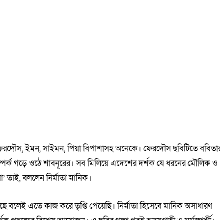
েরদৌস, ইমন, সাইমন, পিয়া বিপাশাসহ অনেকে। ফেরদৌস ছবিটিতে ববিতা
 সম্পর্ক গড়ে ওঠে শাবনূরের। সব মিলিয়ে এদেশের দর্শক যে ধরনের মৌলিক ও
া’ তাই, বললেন নির্মাতা মানিক।
ছে বলেই এতে কাজ করে তৃপ্তি পেয়েছি। নির্মাতা হিসেবে মানিক অসাধারণ