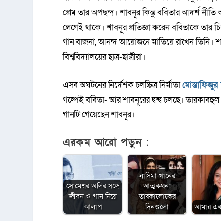
প্রেম তার অপছন্দ। শাবনূর কিন্তু ববিতার আদর্শ নীতি 
লেগেই থাকে। শাবনূর প্রতিজ্ঞা করেন ববিতাকে তার চিন্ত
গান বাজনা, আনন্দ আয়োজনে মাতিয়ে রাখেন তিনি। শাব
বিশ্ববিদ্যালয়ের ছাত্র-ছাত্রীরা।
এসব অঘটনের নির্দেশক চলচ্চিত্র নির্মাতা
মোস্তাফিজুর
গল্পেই ববিতা- আর শাবনূরের দ্বন্দ্ব চলছে। তারকাবহ
গানটি গেয়েছেন শাবনূর।
এরকম আরো পড়ুন :
নাসিমা খানের
সোমেশ্বর অলির সঙ্গে
আত্মকথন:
জীবন ও গান নিয়ে
তারকালোকের
আলাপ
দিনগুলো
আমার একা