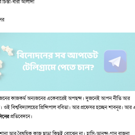
 চিন্তা-ধারা আলাদা
সের
র। একজনের কাজকর্ম অন্যজনের একেবারেই অপছন্দ। দুজনেই আপন নীতি আর
ে। ওই বিশ্ববিদ্যালয়ের প্রিন্সিপাল ববিতা। আর প্রফেসর হচ্ছেন শাবনূর। আর 
দিনের
প্রতিবেদনে।
োনা আর বৈষয়িক কাজ ছাড়া কিছুই বোঝেন না। হাসি-আনন্দ-গান বাজনা