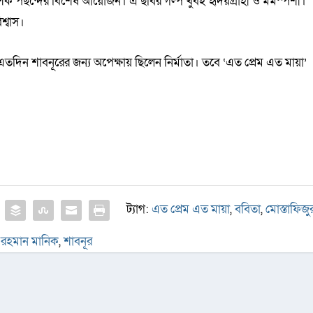
ক পছন্দের বিশেষ আয়োজন। এ ছবির গল্প খুবই হৃদয়গ্রাহী ও মর্মস্পর্শী।
শ্বাস।
িন শাবনূরের জন্য অপেক্ষায় ছিলেন নির্মাতা। তবে ‘এত প্রেম এত মায়া’
ট্যাগ:
এত প্রেম এত মায়া
,
ববিতা
,
মোস্তাফিজু
রহমান মানিক
,
শাবনূর