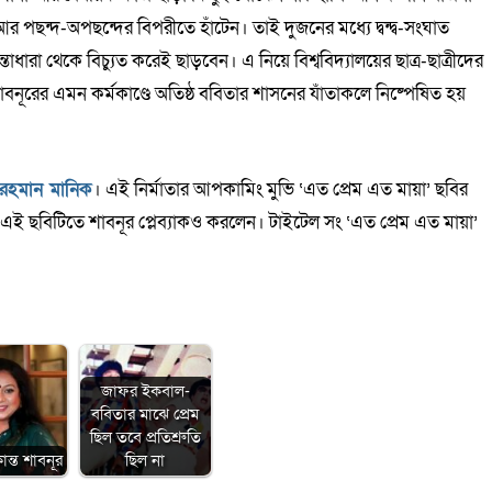
আর পছন্দ-অপছন্দের বিপরীতে হাঁটেন। তাই দুজনের মধ্যে দ্বন্দ্ব-সংঘাত
াধারা থেকে বিচ্যুত করেই ছাড়বেন। এ নিয়ে বিশ্ববিদ্যালয়ের ছাত্র-ছাত্রীদের
নূরের এমন কর্মকাণ্ডে অতিষ্ঠ ববিতার শাসনের যাঁতাকলে নিষ্পেষিত হয়
 রহমান মানিক
। এই নির্মাতার আপকামিং মুভি ‘এত প্রেম এত মায়া’ ছবির
ুল এই ছবিটিতে শাবনূর প্লেব্যাকও করলেন। টাইটেল সং ‘এত প্রেম এত মায়া’
জাফর ইকবাল-
ববিতার মাঝে প্রেম
ছিল তবে প্রতিশ্রুতি
ন্ত শাবনূর
ছিল না