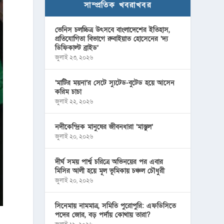
সাম্প্রতিক খবরাখবর
ভেনিস চলচ্চিত্র উৎসবে বাংলাদেশের ইতিহাস,
প্রতিযোগিতা বিভাগে রুবাইয়াত হোসেনের ‘দ্য
ডিফিকাল্ট ব্রাইড’
জুলাই ২৩, ২০২৬
‘মাটির ময়না’র সেটে স্যুটেড-বুটেড হয়ে আসেন
করিম চাচা
জুলাই ২২, ২০২৬
নদীকেন্দ্রিক মানুষের জীবনধারা ‘মাস্তুল’
জুলাই ২০, ২০২৬
দীর্ঘ সময় পার্শ্ব চরিত্রে অভিনয়ের পর এবার
মিসির আলী হয়ে মূল ভূমিকায় চঞ্চল চৌধুরী
জুলাই ২০, ২০২৬
সিনেমায় নামমাত্র, সমিতি পুরোপুরি: এফডিসিতে
পদের জোর, বড় পর্দায় কোথায় তারা?