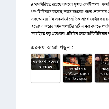
# ‘বসগিরি’তে রয়েছে অসম্ভব সুন্দর একটি গল্প। গল্
গল্পটি বিন্যাস করেছে ‘ল্যাভ ম্যারেজ’খ্যাত দেলো
এবং আমার টিম একসাথে সেটিকে আরো বেটার করার চেষ্ট
এতোসব করেও যখন গল্পটির হার্ট আমরা বসাতে পারছি
সবচাইতে বড় প্রযোজনা প্রতিষ্ঠান জাজ মাল্টিমিডিয়ার
এরকম আরো পড়ুন :
বাংলাদেশী সিনেমায়
নাসিম
ভারত প্রশ্ন
বক্স অফিস ও
আত্
মাল্টিপ্লেক্স কালচার
তারক
নিয়ে বিএমআরের…
দিন