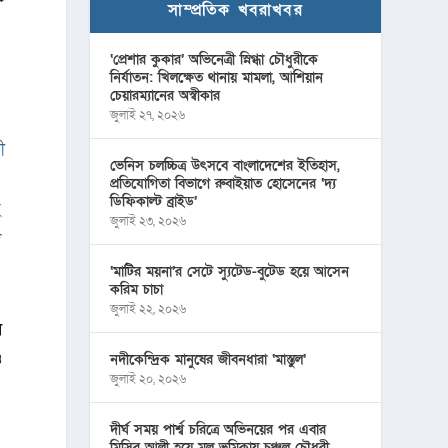
সাম্প্রতিক খবরাখবর
‘প্রেশার কুকার’ অভিনেত্রী স্নিগ্ধা চৌধুরীকে
নির্যাতন: খিলক্ষেত থানায় মামলা, আশিয়ান
চেয়ারম্যানের অস্বীকার
জুলাই ২৭, ২০২৬
ী
ভেনিস চলচ্চিত্র উৎসবে বাংলাদেশের ইতিহাস,
প্রতিযোগিতা বিভাগে রুবাইয়াত হোসেনের ‘দ্য
ডিফিকাল্ট ব্রাইড’
হ
জুলাই ২৩, ২০২৬
দ
‘মাটির ময়না’র সেটে স্যুটেড-বুটেড হয়ে আসেন
করিম চাচা
জুলাই ২২, ২০২৬
ি
ও
নদীকেন্দ্রিক মানুষের জীবনধারা ‘মাস্তুল’
জুলাই ২০, ২০২৬
দীর্ঘ সময় পার্শ্ব চরিত্রে অভিনয়ের পর এবার
মিসির আলী হয়ে মূল ভূমিকায় চঞ্চল চৌধুরী