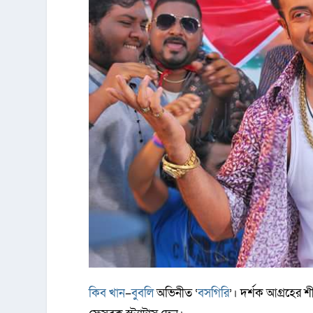
কিব খান
–
বুবলি
অভিনীত ‘
বসগিরি
’। দর্শক আগ্রহের শ