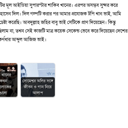
পটির মূল আইডিয়া সুপারস্টার শাকিব খানের। এরপর অসম্ভব সুন্দর করে
য়ার হোসেন দিল। দিল গল্পটি করার পর আমার প্রযোজক টপি খান ভাই, আমি
া করেছি। আবদুল্লাহ জহির বাবু ভাই সেটিকে প্রাণ দিয়েছেন। কিন্তু
লাম না, তখন সেই কাজটি মাত্র কয়েক সেকেন্ড ভেবে করে দিয়েছেন দেশের
 কর্ণধার আব্দুল আজিজ ভাই।
া খানের
মকথন:
সোমেশ্বর অলির সঙ্গে
ালোকের
জীবন ও গান নিয়ে
গুলো
আলাপ