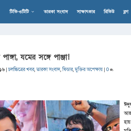
টিভি-ওটিটি
তারকা সংবাদ
সাক্ষাৎকার
রিভিউ
ব্লগ
পাঙ্গা, যমের সঙ্গে পাঞ্জা!
১৬
|
চলচ্চিত্রের খবর
,
তারকা সংবাদ
,
ফিচার
,
মুক্তির অপেক্ষায়
|
0
ঈদু
আ
হায়
মুক্ত