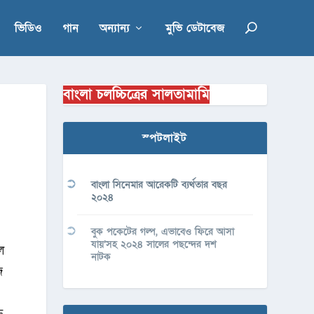
ভিডিও
গান
অন্যান্য
মুভি ডেটাবেজ
বাংলা চলচ্চিত্রের সালতামামি
স্পটলাইট
বাংলা সিনেমার আরেকটি ব্যর্থতার বছর
২০২৪
বুক পকেটের গল্প, এভাবেও ফিরে আসা
যায়’সহ ২০২৪ সালের পছন্দের দশ
ল
নাটক
জ
ি