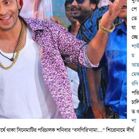
পে
তে
যা
চ্ছে
শাম
ম
আ
মে
রনি
পরি
চাল
ত 
শা
ীর্ষে থাকা সিনেমাটির পরিচালক শনিবার “বসগিরি’নামা…” শিরোনামে দীর্ঘ