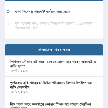
বাংলা সিনেমার আরেকটি ব্যর্থতার বছর ২০২৪
বুক পকেটের গল্প, এভাবেও ফিরে আসা যায়’সহ ২০২৪ সালের
পছন্দের দশ নাটক
সাম্প্রতিক খবরাখবর
‘কাগজের নৌকা’র ষাট বছর— যেভাবে প্রেরণা হয়ে আছেন অভিনেত্রী ও
ব্যক্তি সুচন্দা
আগস্ট ৫, ২০২৬
পুলসিরাত নাকি খলনায়ক: ভিকির পরিচালনায় নিশোর বিপরীতে তমা
নাকি মেহজাবীন
আগস্ট ৫, ২০২৬
নিজ দলের কাছে অনলাইনে হেনস্তার শিকার হয়ে লাইভে জ্যোতিকা