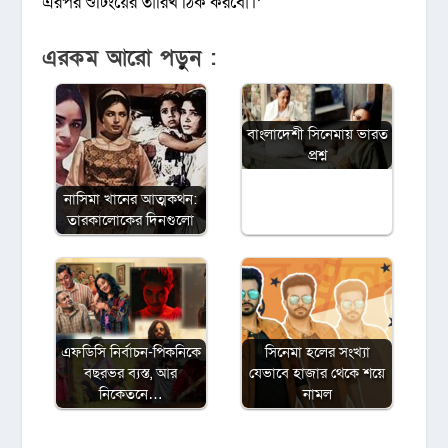
এরপর শুটিংয়ের তারিখ ঠিক করবো।’
এরকম আরো পড়ুন :
বাংলাদেশী সিনেমায় ভারত
প্রশ্ন
নাসিমা খানের আত্মকথন:
তারকালোকের দিনগুলো
এফডিসি নির্বাচন-পিকনিকে
সিনেমা হলের সংখ্যা
বছরভর ব্যস্ত, আর
যেভাবে হাজার থেকে শয়ে
নিকেতনে…
নামল