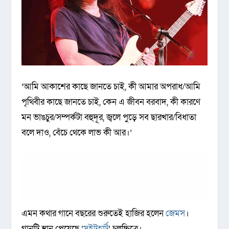
‘আমি আকাশের কাছে জানতে চাই, কী আমার অপরাধ/আমি
পৃথিবীর কাছে জানতে চাই, কেন এ জীবন বরবাদ, কী কারণে
মন ভাঙচুর/সম্পর্কটা বহুদূর, জ্বলে পুড়ে সব ছারখার/বিধাতা
বলে দাও, বেঁচে থেকে লাভ কী আর।’
এমন কথার গানে বছরের শুরুতেই হাজির হলেন
জেমস
।
গানটি স্থান পেয়েছে ‘
সুইটহার্ট
’ চলচ্চিত্রে।