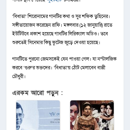
‘বিধাতা’ শিরোনামের গানটির কথা ও সুর শফিক তুহিনের।
সঙ্গীতায়োজন করেছেন রাফি। মঙ্গলবার (১২ জানুয়ারি) রাতে
ইউটিউবে প্রকাশ হয়েছে গানটির লিরিক্যাল অডিও। তবে
শুরুতেই সিনেমার কিছু ফুটেজ জুড়ে দেওয়া হয়েছে।
গানটিতে পুরনো জেমসকেই যেন পাওয়া গেল। যা নস্টালজিক
করবে ‘গুরু’র ভক্তদের। ‌‘বিধাতা’য় ঠোঁট মেলাবেন বাপ্পী
চৌধুরী।
এরকম আরো পড়ুন :