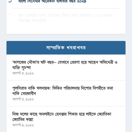
বাংলা সিনেমার আরেকটি ব্যর্থতার বছর ২০২৪
বুক পকেটের গল্প, এভাবেও ফিরে আসা যায়’সহ ২০২৪ সালের
পছন্দের দশ নাটক
সাম্প্রতিক খবরাখবর
‘কাগজের নৌকা’র ষাট বছর— যেভাবে প্রেরণা হয়ে আছেন অভিনেত্রী ও
ব্যক্তি সুচন্দা
আগস্ট ৫, ২০২৬
পুলসিরাত নাকি খলনায়ক: ভিকির পরিচালনায় নিশোর বিপরীতে তমা
নাকি মেহজাবীন
আগস্ট ৫, ২০২৬
নিজ দলের কাছে অনলাইনে হেনস্তার শিকার হয়ে লাইভে জ্যোতিকা
জ্যোতির কান্না
আগস্ট ৪, ২০২৬