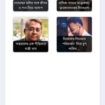
সোমেশ্বর অলির সঙ্গে জীবন
নাসিমা খানের আত্মকথন:
ও গান নিয়ে আলাপ
তারকালোকের দিনগুলো
নিজেদের সিনেমায়
অন্তরালের এক গীতিকার
‘পরিমার্জন’ নিয়ে চুপ,
বাপ্পী খান
শাকিব…