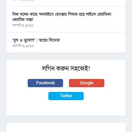
নিজ দলের কাছে অনলাইনে হেনস্তার শিকার হয়ে লাইভে জ্যোতিকা
জ্যোতির কান্না
আগস্ট ৪, ২০২৬
‘মুখ ও মু্খোশ’ : স্বপ্নের সিনেমা
আগস্ট ৩, ২০২৬
লগিন করুন সহজেই!
Facebook
Google
Twitter