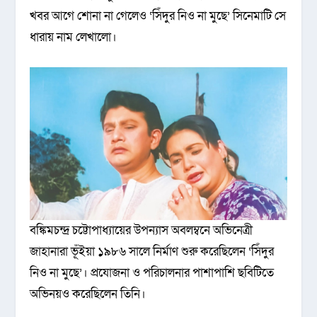
খবর আগে শোনা না গেলেও ‘সিঁদুর নিও না মুছে’ সিনেমাটি সে
ধারায় নাম লেখালো।
বঙ্কিমচন্দ্র চট্টোপাধ্যায়ের উপন্যাস অবলম্বনে অভিনেত্রী
জাহানারা ভূঁইয়া ১৯৮৬ সালে নির্মাণ শুরু করেছিলেন ‘সিঁদুর
নিও না মুছে’। প্রযোজনা ও পরিচালনার পাশাপাশি ছবিটিতে
অভিনয়ও করেছিলেন তিনি।