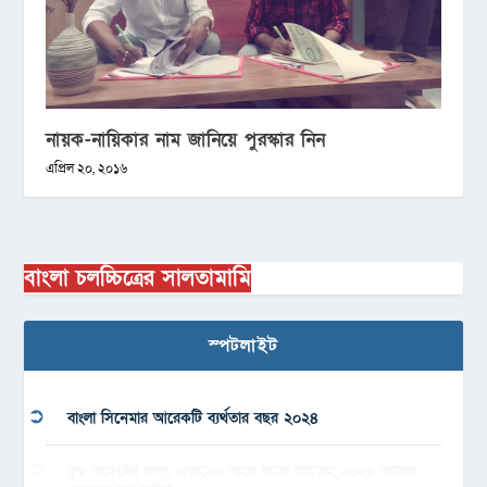
নায়ক-নায়িকার নাম জানিয়ে পুরস্কার নিন
এপ্রিল ২০, ২০১৬
বাংলা চলচ্চিত্রের সালতামামি
স্পটলাইট
বাংলা সিনেমার আরেকটি ব্যর্থতার বছর ২০২৪
বুক পকেটের গল্প, এভাবেও ফিরে আসা যায়’সহ ২০২৪ সালের