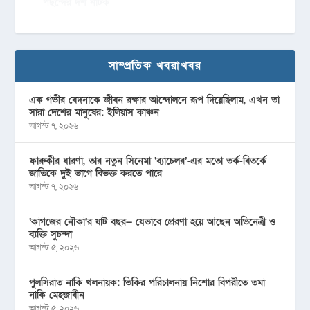
পছন্দের দশ নাটক
সাম্প্রতিক খবরাখবর
এক গভীর বেদনাকে জীবন রক্ষার আন্দোলনে রূপ দিয়েছিলাম, এখন তা
সারা দেশের মানুষের: ইলিয়াস কাঞ্চন
আগস্ট ৭, ২০২৬
ফারুকীর ধারণা, তার নতুন সিনেমা ‘ব্যাচেলর’-এর মতো তর্ক-বিতর্কে
জাতিকে দুই ভাগে বিভক্ত করতে পারে
আগস্ট ৭, ২০২৬
‘কাগজের নৌকা’র ষাট বছর— যেভাবে প্রেরণা হয়ে আছেন অভিনেত্রী ও
ব্যক্তি সুচন্দা
আগস্ট ৫, ২০২৬
পুলসিরাত নাকি খলনায়ক: ভিকির পরিচালনায় নিশোর বিপরীতে তমা
নাকি মেহজাবীন
আগস্ট ৫, ২০২৬