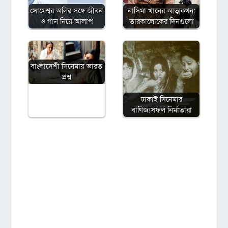
সোমেশ্বর অলির সঙ্গে জীবন
নাসিমা খানের আত্মকথন:
ও গান নিয়ে আলাপ
তারকালোকের দিনগুলো
বাংলাদেশী সিনেমায় ভারত
প্রশ্ন
ঢাকাই সিনেমার
বাণিজ্যসফল নির্মাতারা