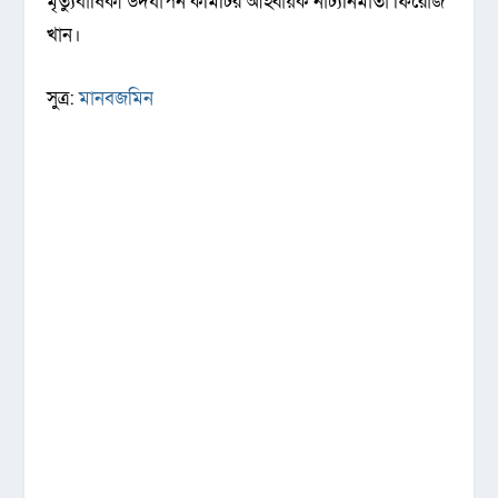
মৃত্যুবার্ষিকী উদযাপন কমিটির আহ্বায়ক নাট্যনির্মাতা ফিরোজ
খান।
সুত্র:
মানবজমিন