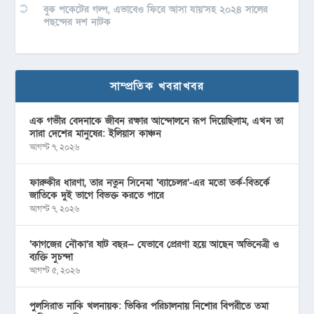
বুক পকেটের গল্প, এভাবেও ফিরে আসা যায়’সহ ২০২৪ সালের
পছন্দের দশ নাটক
সাম্প্রতিক খবরাখবর
এক গভীর বেদনাকে জীবন রক্ষার আন্দোলনে রূপ দিয়েছিলাম, এখন তা
সারা দেশের মানুষের: ইলিয়াস কাঞ্চন
আগস্ট ৭, ২০২৬
ফারুকীর ধারণা, তার নতুন সিনেমা ‘ব্যাচেলর’-এর মতো তর্ক-বিতর্কে
জাতিকে দুই ভাগে বিভক্ত করতে পারে
আগস্ট ৭, ২০২৬
‘কাগজের নৌকা’র ষাট বছর— যেভাবে প্রেরণা হয়ে আছেন অভিনেত্রী ও
ব্যক্তি সুচন্দা
আগস্ট ৫, ২০২৬
পুলসিরাত নাকি খলনায়ক: ভিকির পরিচালনায় নিশোর বিপরীতে তমা