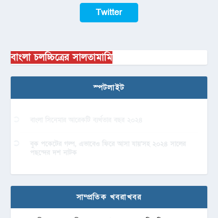
Twitter
বাংলা চলচ্চিত্রের সালতামামি
স্পটলাইট
বাংলা সিনেমার আরেকটি ব্যর্থতার বছর ২০২৪
বুক পকেটের গল্প, এভাবেও ফিরে আসা যায়’সহ ২০২৪ সালের
পছন্দের দশ নাটক
সাম্প্রতিক খবরাখবর