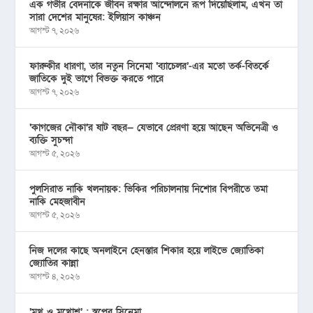
এক গভীর বেদনাকে জীবন রক্ষার আন্দোলনে রূপ দিয়েছিলাম, এখন তা
সারা দেশের মানুষের: ইলিয়াস কাঞ্চন
আগস্ট ৭, ২০২৬
ফারুকীর ধারণা, তার নতুন সিনেমা ‘ব্যাচেলর’-এর মতো তর্ক-বিতর্কে
জাতিকে দুই ভাগে বিভক্ত করতে পারে
আগস্ট ৭, ২০২৬
‘কাগজের নৌকা’র ষাট বছর— যেভাবে প্রেরণা হয়ে আছেন অভিনেত্রী ও
ব্যক্তি সুচন্দা
আগস্ট ৫, ২০২৬
পুলসিরাত নাকি খলনায়ক: ভিকির পরিচালনায় নিশোর বিপরীতে তমা
নাকি মেহজাবীন
আগস্ট ৫, ২০২৬
নিজ দলের কাছে অনলাইনে হেনস্তার শিকার হয়ে লাইভে জ্যোতিকা
জ্যোতির কান্না
আগস্ট ৪, ২০২৬
‘মুখ ও মু্খোশ’ : স্বপ্নের সিনেমা