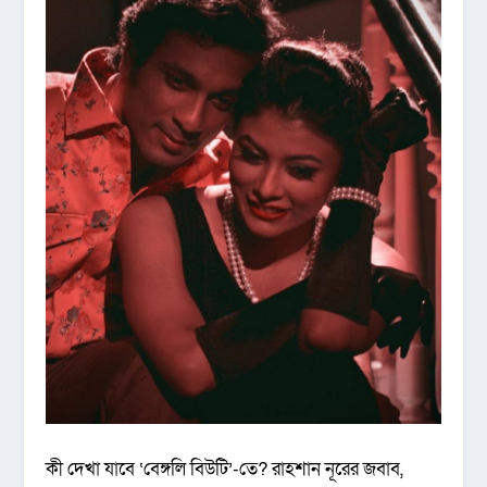
কী দেখা যাবে ‘বেঙ্গলি বিউটি’-তে? রাহশান নূরের জবাব,