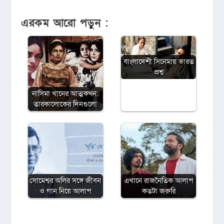
এরকম আরো পড়ুন :
বাংলাদেশী সিনেমায় ভারত
প্রশ্ন
নাসিমা খানের আত্মকথন:
তারকালোকের দিনগুলো
সোমেশ্বর অলির সঙ্গে জীবন
এখানে রাজনৈতিক আলাপ
ও গান নিয়ে আলাপ
কতটা জরুরি