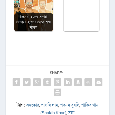
সিনেমা হলের সংখ্যা
যেভাবে হাজার থেকে শয়ে
নামল
SHARE:
ট্যাগ:
অহংকার
,
পাওলি দাম
,
শবনম বুবলি
,
শাকিব খান
(Shakib Khan)
,
সত্তা