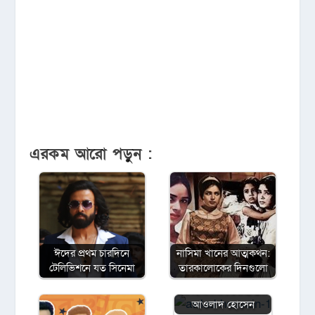
এরকম আরো পড়ুন :
ঈদের প্রথম চারদিনে
নাসিমা খানের আত্মকথন:
টেলিভিশনে যত সিনেমা
তারকালোকের দিনগুলো
চলচ্চিত্র সাংবাদিকতা
এবং একজন মোহাম্মদ
আওলাদ হোসেন