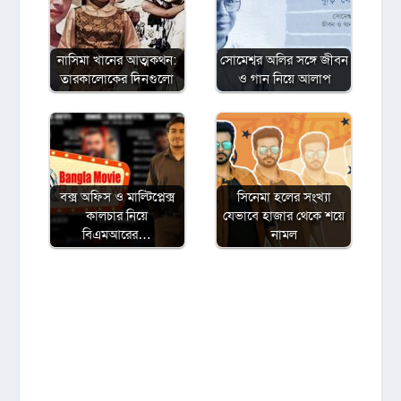
নাসিমা খানের আত্মকথন:
সোমেশ্বর অলির সঙ্গে জীবন
তারকালোকের দিনগুলো
ও গান নিয়ে আলাপ
বক্স অফিস ও মাল্টিপ্লেক্স
সিনেমা হলের সংখ্যা
কালচার নিয়ে
যেভাবে হাজার থেকে শয়ে
বিএমআরের…
নামল