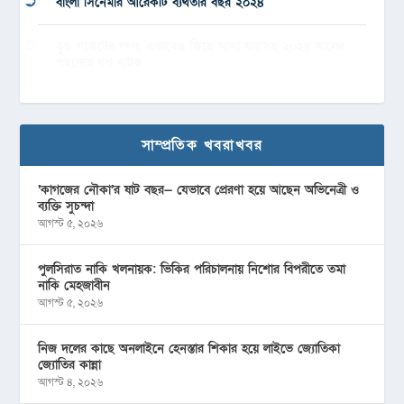
বাংলা সিনেমার আরেকটি ব্যর্থতার বছর ২০২৪
বুক পকেটের গল্প, এভাবেও ফিরে আসা যায়’সহ ২০২৪ সালের
পছন্দের দশ নাটক
সাম্প্রতিক খবরাখবর
‘কাগজের নৌকা’র ষাট বছর— যেভাবে প্রেরণা হয়ে আছেন অভিনেত্রী ও
ব্যক্তি সুচন্দা
আগস্ট ৫, ২০২৬
পুলসিরাত নাকি খলনায়ক: ভিকির পরিচালনায় নিশোর বিপরীতে তমা
নাকি মেহজাবীন
আগস্ট ৫, ২০২৬
নিজ দলের কাছে অনলাইনে হেনস্তার শিকার হয়ে লাইভে জ্যোতিকা
জ্যোতির কান্না
আগস্ট ৪, ২০২৬