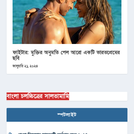
ফাইটার: মুক্তির অনুমতি পেল আরো একটি ভারতপ্রেমের
ছবি
জানুয়ারি ২১, ২০২৪
বাংলা চলচ্চিত্রের সালতামামি
স্পটলাইট