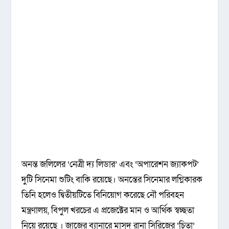
অনন্ত জলিলের ‘নেত্রী দ্য লিডার’ এবং ‘অপারেশন জ্যাকপট’
দুটি সিনেমা শুটিং বাকি রয়েছে। অনন্তের সিনেমার লগ্নিকারক
তিনি হলেও দ্বিতীয়টিতে বিনিয়োগ করেছে নৌ পরিবহন
মন্ত্রণালয়, বিপুল খরচের এ প্রজেক্টের মান ও আর্থিক স্বচ্ছতা
নিয়ে রয়েছে । জাজের ব্যানারে মাসুদ রানা সিরিজের ‘চিতা’