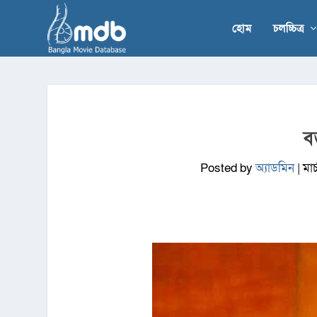
হোম
চলচ্চিত্র
ব
Posted by
অ্যাডমিন
|
মার