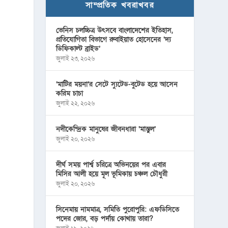
সাম্প্রতিক খবরাখবর
ভেনিস চলচ্চিত্র উৎসবে বাংলাদেশের ইতিহাস,
প্রতিযোগিতা বিভাগে রুবাইয়াত হোসেনের ‘দ্য
ডিফিকাল্ট ব্রাইড’
জুলাই ২৩, ২০২৬
‘মাটির ময়না’র সেটে স্যুটেড-বুটেড হয়ে আসেন
করিম চাচা
জুলাই ২২, ২০২৬
নদীকেন্দ্রিক মানুষের জীবনধারা ‘মাস্তুল’
জুলাই ২০, ২০২৬
দীর্ঘ সময় পার্শ্ব চরিত্রে অভিনয়ের পর এবার
মিসির আলী হয়ে মূল ভূমিকায় চঞ্চল চৌধুরী
জুলাই ২০, ২০২৬
সিনেমায় নামমাত্র, সমিতি পুরোপুরি: এফডিসিতে
পদের জোর, বড় পর্দায় কোথায় তারা?