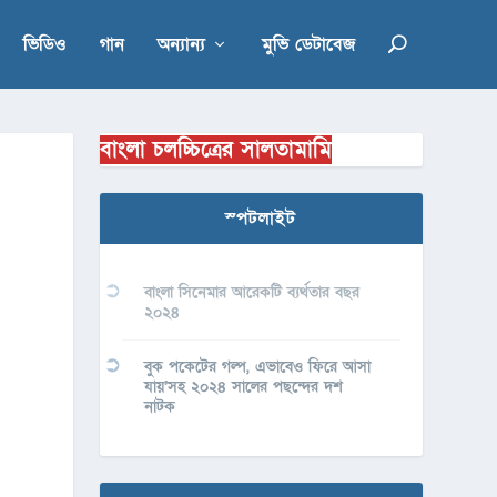
ভিডিও
গান
অন্যান্য
মুভি ডেটাবেজ
বাংলা চলচ্চিত্রের সালতামামি
স্পটলাইট
বাংলা সিনেমার আরেকটি ব্যর্থতার বছর
২০২৪
বুক পকেটের গল্প, এভাবেও ফিরে আসা
যায়’সহ ২০২৪ সালের পছন্দের দশ
নাটক