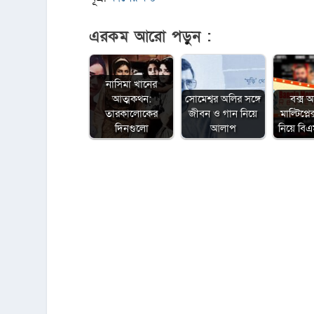
এরকম আরো পড়ুন :
নাসিমা খানের
আত্মকথন:
সোমেশ্বর অলির সঙ্গে
বক্স 
তারকালোকের
জীবন ও গান নিয়ে
মাল্টিপ্ল
দিনগুলো
আলাপ
নিয়ে ব