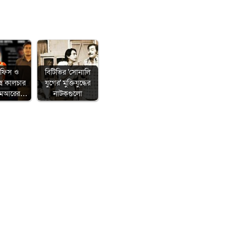
অফিস ও
বিটিভির ‌'সোনালি
েক্স কালচার
যুগের' মুক্তিযুদ্ধের
িএমআরের…
নাটকগুলো